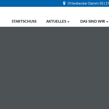
Zum
Ottenbecker Damm 50 | 2
Inhalt
springen
STARTSCHUSS
AKTUELLES
DAS SIND WIR