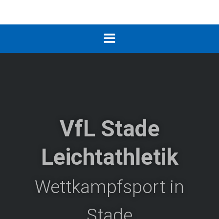
Zum
Inhalt
springen
VfL Stade
Leichtathletik
Wettkampfsport in
Stade