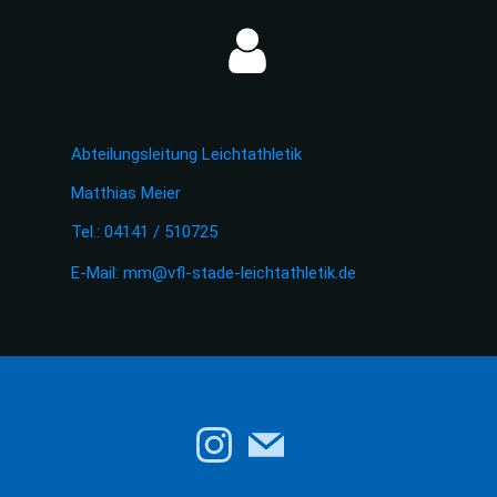
Abteilungsleitung Leichtathletik
Matthias Meier
Tel.: 04141 / 510725
E-Mail:
mm@vfl-stade-leichtathletik.de