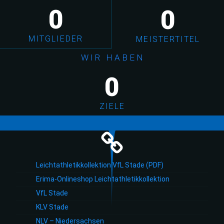
0
0
MITGLIEDER
MEISTERTITEL
W I R H A B E N
0
ZIELE
Leichtathletikkollektion VfL Stade (PDF)
Erima-Onlineshop Leichtathletikkollektion
VfL Stade
KLV Stade
NLV – Niedersachsen