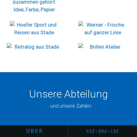
Unsere Abteilung
… und unsere Zahlen
Ü B E R
KM • BM • LM