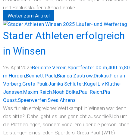
und Schlussläuferin Anna Lemke...
Weiter zum Artikel
Stader Athleten erfolgreich
in Winsen
28. April 2025
Berichte Verein
,
Sportfeste
100 m
,
400 m
,
80
m Hürden
,
Bennett Pauli
,
Bianca Zastrow
,
Diskus
,
Florian
Vorberg
,
Greta Pauli
,
Janika Schlüter
,
Kugel
,
Liv Kluthe-
Janssen
,
Maxim Reich
,
Noah Bölke
,
Paul Reich
,
Pia
Quast
,
Speerwerfen
,
Svea Ahrens
Was für ein erfolgreicher Wettkampf in Winsen war denn
das bitte?! Dabei geht es uns gar nicht ausschließlich um
die Platzierungen, sondern vor allem über die persönlichen
Leistungen eines jeden Sportlers. Greta Pauli (W15)