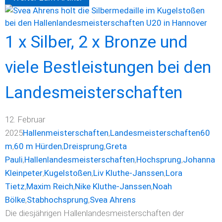
1 x Silber, 2 x Bronze und
viele Bestleistungen bei den
Landesmeisterschaften
12. Februar
2025
Hallenmeisterschaften
,
Landesmeisterschaften
60
m
,
60 m Hürden
,
Dreisprung
,
Greta
Pauli
,
Hallenlandesmeisterschaften
,
Hochsprung
,
Johanna
Kleinpeter
,
Kugelstoßen
,
Liv Kluthe-Janssen
,
Lora
Tietz
,
Maxim Reich
,
Nike Kluthe-Janssen
,
Noah
Bölke
,
Stabhochsprung
,
Svea Ahrens
Die diesjährigen Hallenlandesmeisterschaften der