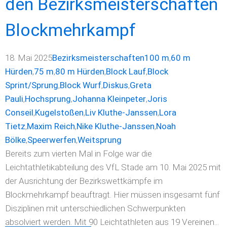
den Bezirksmeisterschaften
Blockmehrkampf
18. Mai 2025
Bezirksmeisterschaften
100 m
,
60 m
Hürden
,
75 m
,
80 m Hürden
,
Block Lauf
,
Block
Sprint/Sprung
,
Block Wurf
,
Diskus
,
Greta
Pauli
,
Hochsprung
,
Johanna Kleinpeter
,
Joris
Conseil
,
Kugelstoßen
,
Liv Kluthe-Janssen
,
Lora
Tietz
,
Maxim Reich
,
Nike Kluthe-Janssen
,
Noah
Bölke
,
Speerwerfen
,
Weitsprung
Bereits zum vierten Mal in Folge war die
Leichtathletikabteilung des VfL Stade am 10. Mai 2025 mit
der Ausrichtung der Bezirkswettkämpfe im
Blockmehrkampf beauftragt. Hier müssen insgesamt fünf
Disziplinen mit unterschiedlichen Schwerpunkten
absolviert werden. Mit 90 Leichtathleten aus 19 Vereinen...