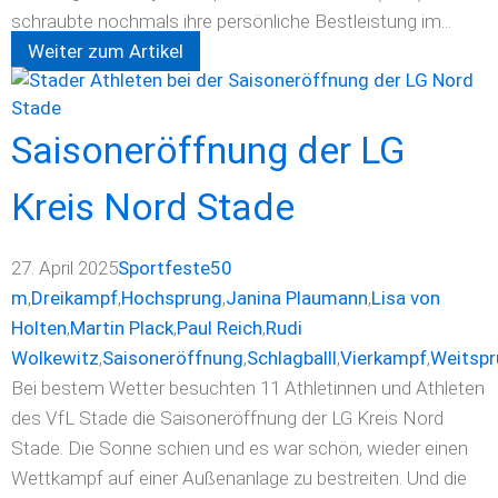
schraubte nochmals ihre persönliche Bestleistung im...
Weiter zum Artikel
Saisoneröffnung der LG
Kreis Nord Stade
27. April 2025
Sportfeste
50
m
,
Dreikampf
,
Hochsprung
,
Janina Plaumann
,
Lisa von
Holten
,
Martin Plack
,
Paul Reich
,
Rudi
Wolkewitz
,
Saisoneröffnung
,
Schlagballl
,
Vierkampf
,
Weitspr
Bei bestem Wetter besuchten 11 Athletinnen und Athleten
des VfL Stade die Saisoneröffnung der LG Kreis Nord
Stade. Die Sonne schien und es war schön, wieder einen
Wettkampf auf einer Außenanlage zu bestreiten. Und die