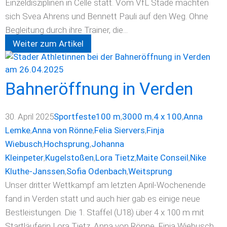
Einzeldisziplinen in Celle statt. Vom VfL Stade machten
sich Svea Ahrens und Bennett Pauli auf den Weg. Ohne
Begleitung durch ihre Trainer, die...
Weiter zum Artikel
Bahneröffnung in Verden
30. April 2025
Sportfeste
100 m
,
3000 m
,
4 x 100
,
Anna
Lemke
,
Anna von Rönne
,
Felia Siervers
,
Finja
Wiebusch
,
Hochsprung
,
Johanna
Kleinpeter
,
Kugelstoßen
,
Lora Tietz
,
Maite Conseil
,
Nike
Kluthe-Janssen
,
Sofia Odenbach
,
Weitsprung
Unser dritter Wettkampf am letzten April-Wochenende
fand in Verden statt und auch hier gab es einige neue
Bestleistungen. Die 1. Staffel (U18) über 4 x 100 m mit
Startläuferin Lora Tietz, Anna von Rönne, Finja Wiebusch