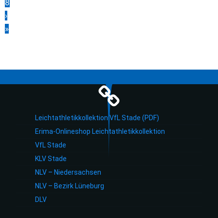
8
›
»
Leichtathletikkollektion VfL Stade (PDF)
Erima-Onlineshop Leichtathletikkollektion
VfL Stade
KLV Stade
NLV – Niedersachsen
NLV – Bezirk Lüneburg
DLV