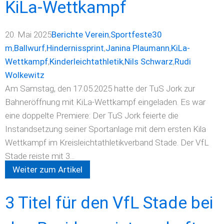
KiLa-Wettkampf
20. Mai 2025
Berichte Verein
,
Sportfeste
30
m
,
Ballwurf
,
Hindernissprint
,
Janina Plaumann
,
KiLa-
Wettkampf
,
Kinderleichtathletik
,
Nils Schwarz
,
Rudi
Wolkewitz
Am Samstag, den 17.05.2025 hatte der TuS Jork zur
Bahneröffnung mit KiLa-Wettkampf eingeladen. Es war
eine doppelte Premiere: Der TuS Jork feierte die
Instandsetzung seiner Sportanlage mit dem ersten Kila
Wettkampf im Kreisleichtathletikverband Stade. Der VfL
Stade reiste mit 3...
Weiter zum Artikel
3 Titel für den VfL Stade bei