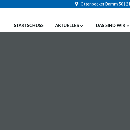
Zum
Ottenbecker Damm 50 | 2
Inhalt
springen
STARTSCHUSS
AKTUELLES
DAS SIND WIR