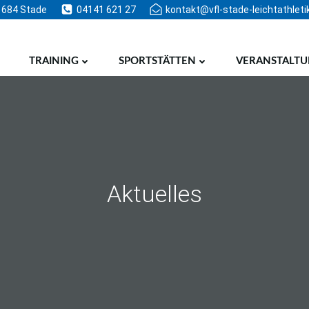
1684 Stade
04141 621 27
kontakt@vfl-stade-leichtathleti
TRAINING
SPORTSTÄTTEN
VERANSTALT
Aktuelles