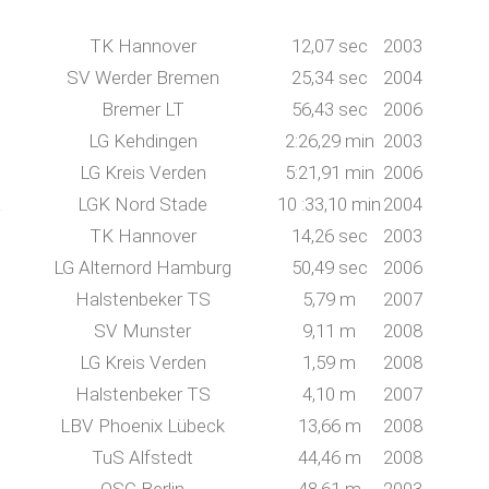
TK Hannover
12,07 sec
2003
SV Werder Bremen
25,34 sec
2004
Bremer LT
56,43 sec
2006
LG Kehdingen
2:26,29 min
2003
LG Kreis Verden
5:21,91 min
2006
a
LGK Nord Stade
10 :33,10 min
2004
TK Hannover
14,26 sec
2003
LG Alternord Hamburg
50,49 sec
2006
Halstenbeker TS
5,79 m
2007
SV Munster
9,11 m
2008
LG Kreis Verden
1,59 m
2008
Halstenbeker TS
4,10 m
2007
LBV Phoenix Lübeck
13,66 m
2008
TuS Alfstedt
44,46 m
2008