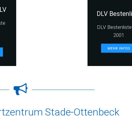
LV
DLV Bestenl
ste
DLV Bestenliste 
2001
MEHR INFOS
rtzentrum Stade-Ottenbeck