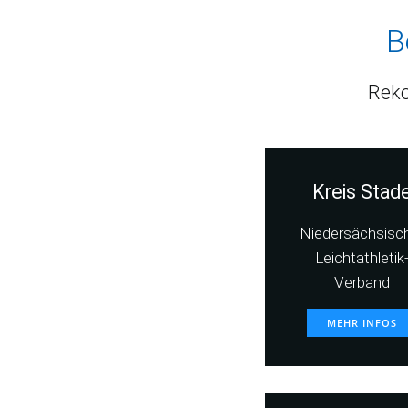
B
Reko
Kreis Stad
Niedersächsisc
Leichtathletik
Verband
MEHR INFOS