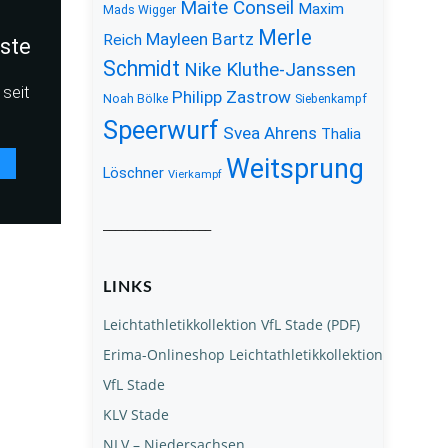
Maite Conseil
Maxim
Mads Wigger
Merle
Mayleen Bartz
Reich
iste
Schmidt
Nike Kluthe-Janssen
seit
Philipp Zastrow
Noah Bölke
Siebenkampf
Speerwurf
Svea Ahrens
Thalia
Weitsprung
Löschner
Vierkampf
__________________
LINKS
Leichtathletikkollektion VfL Stade (PDF)
Erima-Onlineshop Leichtathletikkollektion
VfL Stade
KLV Stade
NLV – Niedersachsen