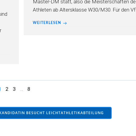
Master-DM statt, also die Meisterschaften de
Athleten ab Altersklasse W30/M30. Für den VfL
sind
WEITERLESEN
r
Page
Page
Page
Page
1
2
3
…
8
KANDIDATIN BESUCHT LEICHTATHLETIKABTEILUNG