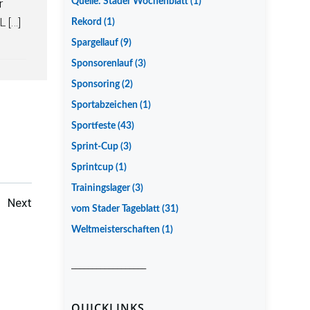
r
Quelle: Stader Wochenblatt
(1)
 […]
Rekord
(1)
Spargellauf
(9)
Sponsorenlauf
(3)
Sponsoring
(2)
Sportabzeichen
(1)
Sportfeste
(43)
Sprint-Cup
(3)
Sprintcup
(1)
Trainingslager
(3)
Posts
Next
vom Stader Tageblatt
(31)
Weltmeisterschaften
(1)
navigation
__________________
QUICKLINKS