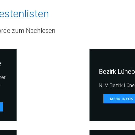
estenlisten
rde zum Nachlesen
e
Bezirk Lüneb
her
-
NLV Bezirk Lüne
MEHR INFOS