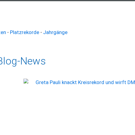
ten
•
Platzrekorde
•
Jahrgänge
Blog-News