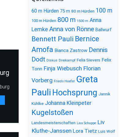
100 m
60 m Hürden
75 m
80 m Hürden
800 m
Anna
100 m Hürden
1500 m
Anna von Rönne
Lemke
Ballwurf
Bernice
Bennett Pauli
Amofa
Dennis
Bianca Zastrow
Dodt
Felix
Felia Sievers
Diskus
Dreikampf
Florian
Finja Wiebusch
Tonn
urg
Greta
Vorberg
Friedo Hoefer
burg
Pauli
Hochsprung
Jannik
Johanna Kleinpeter
Kühlke
Kugelstoßen
Liv
Landesmeisterschaften
Lisa Schuppe
Kluthe-Janssen
Lora Tietz
Luis Wolf