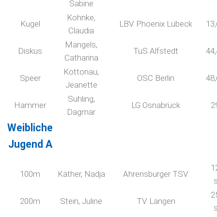
Sabine
Kohnke,
Kugel
LBV Phoenix Lübeck
13
Claudia
Mangels,
Diskus
TuS Alfstedt
44
Catharina
Kottonau,
Speer
OSC Berlin
48
Jeanette
Suhling,
Hammer
LG Osnabrück
2
Dagmar
Weibliche
Jugend A
1
100m
Käther, Nadja
Ahrensburger TSV
2
200m
Stein, Juline
TV Langen