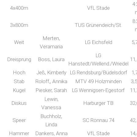
4:
4x400m
VfL Stade
8:
3x800m
TUS Grünendeich/St.
Merten,
Weit
LG Eichsfeld
5,
Veramaria
LG
Dreisprung
Boss, Laura
11
Hanstedt/Wellend./Wriedel
Hoch
Jeß, Kimberly
LG Rendsburg/Büdelsdorf
1,
Stab
Roloff,, Annika
MTV 49 Holzminden
3,
Kugel
Piesker, Sarah
LG Wennigsen-Egestorf
11
Lewin,
Diskus
Harburger TB
32
Vanessa
Buchholz,
Speer
SC Rönnau 74
42
Linda
Hammer
Dankers, Anna
VfL Stade
14