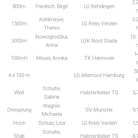
2:
800m
Friedrich, Birgit
LG Kehdingen
Kohlmeyer,
5:
1500m
LG Kreis Verden
Theres
Nowogrodzka,
10 
3000m
LGK Nord Stade
Anna
1
100mH
Meyer, Annika
TK Hannover
5
4 x 100 m
LG Alternord Hamburg
Schulte,
Weit
Halstenbeker TS
5,
Sabine
Wagner,
Dreisprung
SV Munster
9,
Michaela
Hoch
Schulz, Lisa
LG Kreis Verden
1,
Schulte,
Stab
Halstenbeker TS
4,