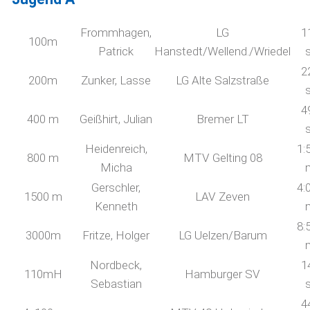
Frommhagen,
LG
1
100m
Patrick
Hanstedt/Wellend./Wriedel
2
200m
Zunker, Lasse
LG Alte Salzstraße
4
400 m
Geißhirt, Julian
Bremer LT
Heidenreich,
1:
800 m
MTV Gelting 08
Micha
Gerschler,
4:
1500 m
LAV Zeven
Kenneth
8:
3000m
Fritze, Holger
LG Uelzen/Barum
Nordbeck,
1
110mH
Hamburger SV
Sebastian
4