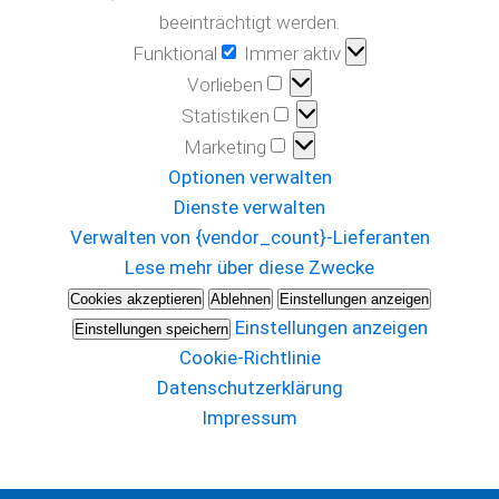
beeinträchtigt werden.
Funktional
Funktional
Immer aktiv
Vorlieben
Vorlieben
Statistiken
Statistiken
Marketing
Marketing
Optionen verwalten
Dienste verwalten
Verwalten von {vendor_count}-Lieferanten
Lese mehr über diese Zwecke
Cookies akzeptieren
Ablehnen
Einstellungen anzeigen
Einstellungen anzeigen
Einstellungen speichern
Cookie-Richtlinie
Datenschutzerklärung
Impressum
Zum
Inhalt