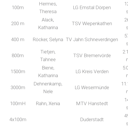
Hermes,
1
100m
LG Emstal Dörpen
Theresa
Alack,
2
200 m
TSV Wiepenkathen
Katharina
5
400 m
Röcker, Selyna
TV Jahn Schneverdingen
Tietjen,
2:
800m
TSV Bremervörde
Tahnee
Biene,
5:
1500m
LG Kreis Verden
Katharina
Dehnenkamp,
11:
3000m
LG Wesermünde
Nele
1
100mH
Rahn, Xenia
MTV Hanstedt
4
4x100m
Duderstadt