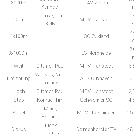
3000m
LAV Zeven
Kenneth
Pahnke, Tim
1
110mH
MTV Hanstedt
Kelly
4
4x100m
SG Cuxland
8:
3x1000m
LG Nordheide
Weit
Dittmer, Paul
MTV Hanstedt
6,
Valjevac, Nino
Dreisprung
ATS Cuxhaven
13
Fabrice
Hoch
Dittmer, Paul
MTV Hanstedt
2,
Stab
Konrad, Tim
Schweriner SC
4,
Meier,
Kugel
MTV Holzminden
16
Henning
Husak,
Diskus
Delmenhorster TV
48
Torsten