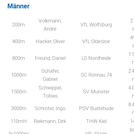
Männer
Volkmann,
2
200m
VfL Wolfsburg
Andre
4
400m
Hacker, Oliver
VfL Oldesloe
1:
800m
Freund, Daniel
LG Nordheide
Schäfer,
2:
1000m
SC Rönnau 74
Gabriel
Schwippel,
4:
1500m
SV Munster
Tobias
8:
3000m
Schröter, Ingo
PSV Buxtehude
110mH
Riekmann, Dirk
THW Kiel
1
9:
3x1000m
VfL Stade