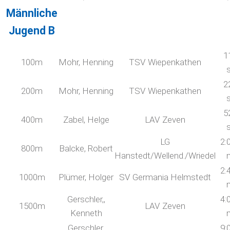
Männliche
Jugend B
1
100m
Mohr, Henning
TSV Wiepenkathen
2
200m
Mohr, Henning
TSV Wiepenkathen
5
400m
Zabel, Helge
LAV Zeven
LG
2:
800m
Balcke, Robert
Hanstedt/Wellend./Wriedel
2:
1000m
Plümer, Holger
SV Germania Helmstedt
Gerschler,,
4:
1500m
LAV Zeven
Kenneth
Gerschler,
9: