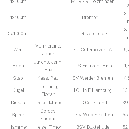
4x100m
MTV 49 Holzminden
3 
4x400m
Bremer LT
8 
3x1000m
LG Nordheide
Vollmerding,
Weit
SG Osterholzer LA
6,
Janek
Jürjens, Jann-
Hoch
TUS Eintracht Hinte
1,
Erik
Stab
Kass, Paul
SV Werder Bremen
4,
Brenning,
Kugel
LG HNF Hamburg
13
Florian
Diskus
Liedke, Marcel
LG Celle-Land
39
Cordes,
Speer
TSV Wiepenkathen
65
Sascha
Hammer
Heise, Timon
BSV Buxtehude
52