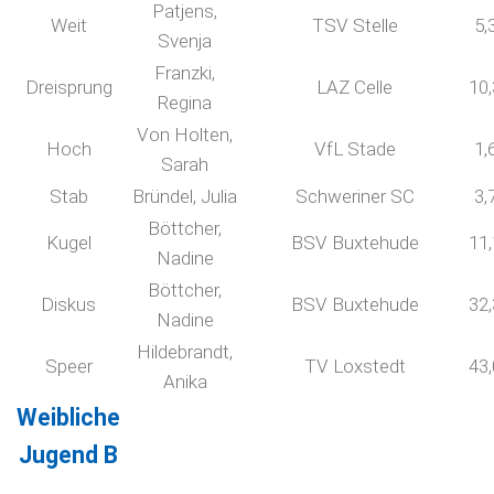
Patjens,
Weit
TSV Stelle
5,
Svenja
Franzki,
Dreisprung
LAZ Celle
10
Regina
Von Holten,
Hoch
VfL Stade
1,
Sarah
Stab
Bründel, Julia
Schweriner SC
3,
Böttcher,
Kugel
BSV Buxtehude
11
Nadine
Böttcher,
Diskus
BSV Buxtehude
32
Nadine
Hildebrandt,
Speer
TV Loxstedt
43
Anika
Weibliche
Jugend B