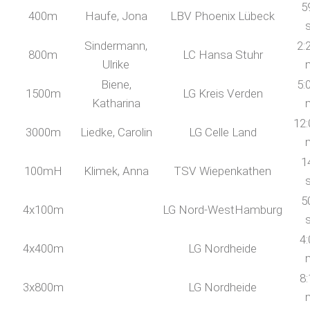
5
400m
Haufe, Jona
LBV Phoenix Lübeck
Sindermann,
2:
800m
LC Hansa Stuhr
Ulrike
Biene,
5:
1500m
LG Kreis Verden
Katharina
12:
3000m
Liedke, Carolin
LG Celle Land
1
100mH
Klimek, Anna
TSV Wiepenkathen
5
4x100m
LG Nord-WestHamburg
4:
4x400m
LG Nordheide
8:
3x800m
LG Nordheide