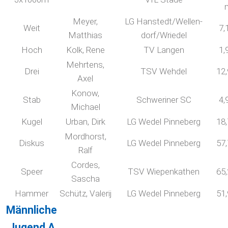
Meyer,
LG Hanstedt/Wellen-
Weit
7,
Matthias
dorf/Wriedel
Hoch
Kolk, Rene
TV Langen
1,
Mehrtens,
Drei
TSV Wehdel
12
Axel
Konow,
Stab
Schweriner SC
4,
Michael
Kugel
Urban, Dirk
LG Wedel Pinneberg
18
Mordhorst,
Diskus
LG Wedel Pinneberg
57
Ralf
Cordes,
Speer
TSV Wiepenkathen
65
Sascha
Hammer
Schütz, Valerij
LG Wedel Pinneberg
51
Männliche
Jugend A