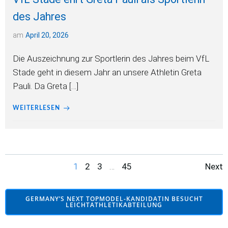
des Jahres
am
April 20, 2026
Die Auszeichnung zur Sportlerin des Jahres beim VfL
Stade geht in diesem Jahr an unsere Athletin Greta
Pauli. Da Greta […]
WEITERLESEN
Posts
Po
Page
Page
Page
Page
1
2
3
…
45
Next
navigation
na
GERMANY’S NEXT TOPMODEL-KANDIDATIN BESUCHT
LEICHTATHLETIKABTEILUNG