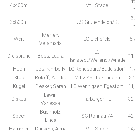
4:
4x400m
VfL Stade
8:
3x800m
TUS Grünendeich/St.
Merten,
Weit
LG Eichsfeld
5,
Veramaria
LG
Dreisprung
Boss, Laura
11
Hanstedt/Wellend./Wriedel
Hoch
Jeß, Kimberly
LG Rendsburg/Büdelsdorf
1,
Stab
Roloff,, Annika
MTV 49 Holzminden
3,
Kugel
Piesker, Sarah
LG Wennigsen-Egestorf
11
Lewin,
Diskus
Harburger TB
32
Vanessa
Buchholz,
Speer
SC Rönnau 74
42
Linda
Hammer
Dankers, Anna
VfL Stade
14