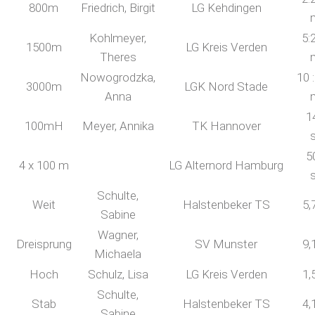
800m
Friedrich, Birgit
LG Kehdingen
Kohlmeyer,
5:
1500m
LG Kreis Verden
Theres
Nowogrodzka,
10 
3000m
LGK Nord Stade
Anna
1
100mH
Meyer, Annika
TK Hannover
5
4 x 100 m
LG Alternord Hamburg
Schulte,
Weit
Halstenbeker TS
5,
Sabine
Wagner,
Dreisprung
SV Munster
9,
Michaela
Hoch
Schulz, Lisa
LG Kreis Verden
1,
Schulte,
Stab
Halstenbeker TS
4,
Sabine