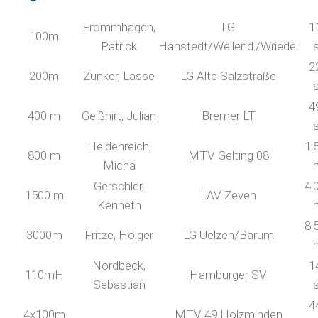
Frommhagen,
LG
1
100m
Patrick
Hanstedt/Wellend./Wriedel
2
200m
Zunker, Lasse
LG Alte Salzstraße
4
400 m
Geißhirt, Julian
Bremer LT
Heidenreich,
1:
800 m
MTV Gelting 08
Micha
Gerschler,
4:
1500 m
LAV Zeven
Kenneth
8:
3000m
Fritze, Holger
LG Uelzen/Barum
Nordbeck,
1
110mH
Hamburger SV
Sebastian
4
4x100m
MTV 49 Holzminden