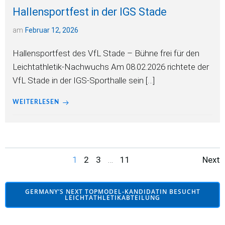
Hallensportfest in der IGS Stade
am
Februar 12, 2026
Hallensportfest des VfL Stade – Bühne frei für den
Leichtathletik-Nachwuchs Am 08.02.2026 richtete der
VfL Stade in der IGS-Sporthalle sein […]
WEITERLESEN
Posts
Po
Page
Page
Page
Page
1
2
3
…
11
Next
navigation
na
GERMANY’S NEXT TOPMODEL-KANDIDATIN BESUCHT
LEICHTATHLETIKABTEILUNG