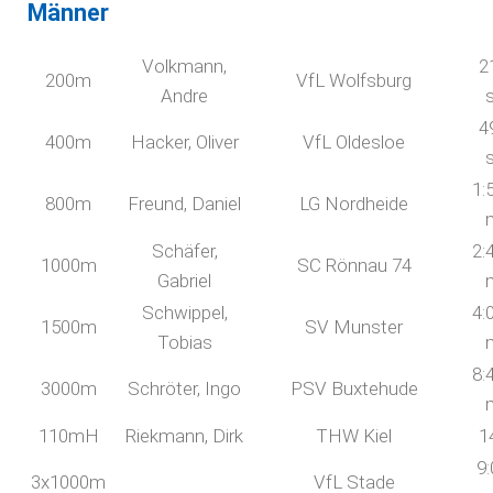
Männer
Volkmann,
2
200m
VfL Wolfsburg
Andre
4
400m
Hacker, Oliver
VfL Oldesloe
1:
800m
Freund, Daniel
LG Nordheide
Schäfer,
2:
1000m
SC Rönnau 74
Gabriel
Schwippel,
4:
1500m
SV Munster
Tobias
8:
3000m
Schröter, Ingo
PSV Buxtehude
110mH
Riekmann, Dirk
THW Kiel
1
9:
3x1000m
VfL Stade