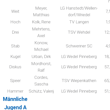
Meyer,
LG Hanstedt/Wellen-
Weit
7,
Matthias
dorf/Wriedel
Hoch
Kolk, Rene
TV Langen
1,
Mehrtens,
Drei
TSV Wehdel
12
Axel
Konow,
Stab
Schweriner SC
4,
Michael
Kugel
Urban, Dirk
LG Wedel Pinneberg
18
Mordhorst,
Diskus
LG Wedel Pinneberg
57
Ralf
Cordes,
Speer
TSV Wiepenkathen
65
Sascha
Hammer
Schütz, Valerij
LG Wedel Pinneberg
51
Männliche
Jugend A