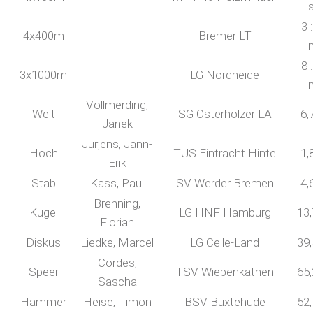
3 
4x400m
Bremer LT
8 
3x1000m
LG Nordheide
Vollmerding,
Weit
SG Osterholzer LA
6,
Janek
Jürjens, Jann-
Hoch
TUS Eintracht Hinte
1,
Erik
Stab
Kass, Paul
SV Werder Bremen
4,
Brenning,
Kugel
LG HNF Hamburg
13
Florian
Diskus
Liedke, Marcel
LG Celle-Land
39
Cordes,
Speer
TSV Wiepenkathen
65
Sascha
Hammer
Heise, Timon
BSV Buxtehude
52