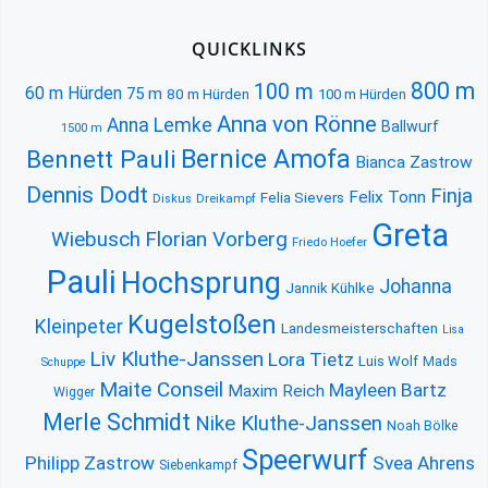
QUICKLINKS
800 m
100 m
60 m Hürden
75 m
80 m Hürden
100 m Hürden
Anna von Rönne
Anna Lemke
Ballwurf
1500 m
Bernice Amofa
Bennett Pauli
Bianca Zastrow
Dennis Dodt
Finja
Felix Tonn
Felia Sievers
Diskus
Dreikampf
Greta
Florian Vorberg
Wiebusch
Friedo Hoefer
Pauli
Hochsprung
Johanna
Jannik Kühlke
Kugelstoßen
Kleinpeter
Landesmeisterschaften
Lisa
Liv Kluthe-Janssen
Lora Tietz
Luis Wolf
Mads
Schuppe
Maite Conseil
Mayleen Bartz
Maxim Reich
Wigger
Merle Schmidt
Nike Kluthe-Janssen
Noah Bölke
Speerwurf
Philipp Zastrow
Svea Ahrens
Siebenkampf