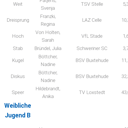
Patjens,
Weit
TSV Stelle
5,
Svenja
Franzki,
Dreisprung
LAZ Celle
10
Regina
Von Holten,
Hoch
VfL Stade
1,
Sarah
Stab
Bründel, Julia
Schweriner SC
3,
Böttcher,
Kugel
BSV Buxtehude
11
Nadine
Böttcher,
Diskus
BSV Buxtehude
32
Nadine
Hildebrandt,
Speer
TV Loxstedt
43
Anika
Weibliche
Jugend B