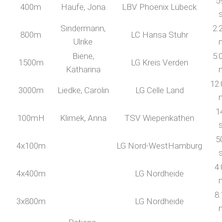
5
400m
Haufe, Jona
LBV Phoenix Lübeck
Sindermann,
2:
800m
LC Hansa Stuhr
Ulrike
Biene,
5:
1500m
LG Kreis Verden
Katharina
12:
3000m
Liedke, Carolin
LG Celle Land
1
100mH
Klimek, Anna
TSV Wiepenkathen
5
4x100m
LG Nord-WestHamburg
4:
4x400m
LG Nordheide
8:
3x800m
LG Nordheide