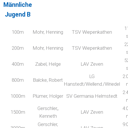
Männliche
Jugend B
1
100m
Mohr, Henning
TSV Wiepenkathen
2
200m
Mohr, Henning
TSV Wiepenkathen
5
400m
Zabel, Helge
LAV Zeven
LG
2:
800m
Balcke, Robert
Hanstedt/Wellend./Wriedel
2:
1000m
Plümer, Holger
SV Germania Helmstedt
Gerschler,,
4:
1500m
LAV Zeven
Kenneth
Gerschler,
9: