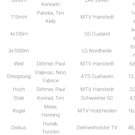
3000m
LAV Zeven
Kenneth
Pahnke, Tim
1
110mH
MTV Hanstedt
Kelly
4
4x100m
SG Cuxland
8:
3x1000m
LG Nordheide
Weit
Dittmer, Paul
MTV Hanstedt
6,
Valjevac, Nino
Dreisprung
ATS Cuxhaven
13
Fabrice
Hoch
Dittmer, Paul
MTV Hanstedt
2,
Stab
Konrad, Tim
Schweriner SC
4,
Meier,
Kugel
MTV Holzminden
16
Henning
Husak,
Diskus
Delmenhorster TV
48
Torsten