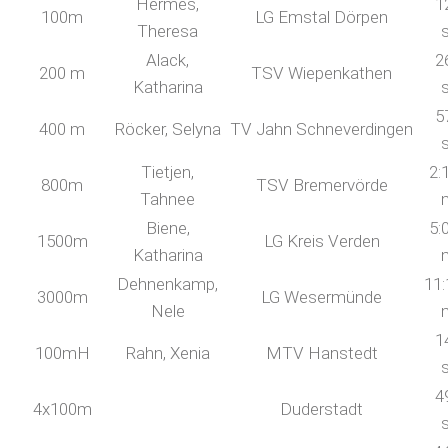
Hermes,
1
100m
LG Emstal Dörpen
Theresa
Alack,
2
200 m
TSV Wiepenkathen
Katharina
5
400 m
Röcker, Selyna
TV Jahn Schneverdingen
Tietjen,
2:
800m
TSV Bremervörde
Tahnee
Biene,
5:
1500m
LG Kreis Verden
Katharina
Dehnenkamp,
11:
3000m
LG Wesermünde
Nele
1
100mH
Rahn, Xenia
MTV Hanstedt
4
4x100m
Duderstadt