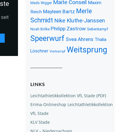
Maite Conseil
iste
Maxim
Mads Wigger
Merle
Mayleen Bartz
Reich
seit
Schmidt
Nike Kluthe-Janssen
Philipp Zastrow
Noah Bölke
Siebenkampf
Speerwurf
Svea Ahrens
Thalia
Weitsprung
Löschner
Vierkampf
__________________
LINKS
Leichtathletikkollektion VfL Stade (PDF)
Erima-Onlineshop Leichtathletikkollektion
VfL Stade
KLV Stade
NLV – Niedersachsen