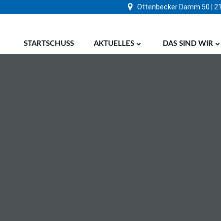
Zum
Ottenbecker Damm 50 | 2
Inhalt
springen
STARTSCHUSS
AKTUELLES
DAS SIND WIR