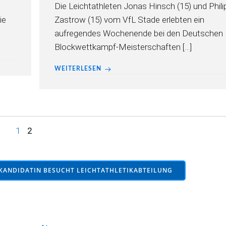
Die Leichtathleten Jonas Hinsch (15) und Phili
ie
Zastrow (15) vom VfL Stade erlebten ein
aufregendes Wochenende bei den Deutschen
Blockwettkampf-Meisterschaften […]
WEITERLESEN
Page
Page
1
2
KANDIDATIN BESUCHT LEICHTATHLETIKABTEILUNG