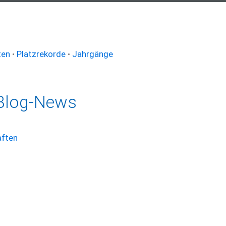
ten
•
Platzrekorde
•
Jahrgänge
Blog-News