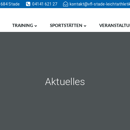
1684 Stade
04141 621 27
kontakt@vfl-stade-leichtathleti
TRAINING
SPORTSTÄTTEN
VERANSTALT
Aktuelles