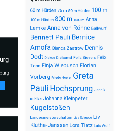
100 m
60 m Hürden
75 m
80 m Hürden
800 m
Anna
100 m Hürden
1500 m
Anna von Rönne
Lemke
Ballwurf
Bernice
Bennett Pauli
Amofa
Dennis
Bianca Zastrow
Dodt
Felix
Felia Sievers
urg
Diskus
Dreikampf
Florian
Finja Wiebusch
Tonn
burg
Greta
Vorberg
Friedo Hoefer
Pauli
Hochsprung
Jannik
Johanna Kleinpeter
Kühlke
Kugelstoßen
Liv
Landesmeisterschaften
Lisa Schuppe
Kluthe-Janssen
Lora Tietz
Luis Wolf