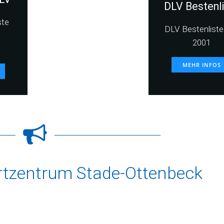
DLV Bestenl
ste
DLV Bestenliste 
2001
MEHR INFOS
rtzentrum Stade-Ottenbeck