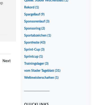
Quelle: Stader Wochenblatt
(1)
pp
Rekord
(1)
Spargellauf
(9)
Sponsorenlauf
(3)
Sponsoring
(2)
Sportabzeichen
(1)
Sportfeste
(43)
Sprint-Cup
(3)
Sprintcup
(1)
Posts
Next
Trainingslager
(3)
navigation
vom Stader Tageblatt
(31)
Weltmeisterschaften
(1)
__________________
QUICKLINKS