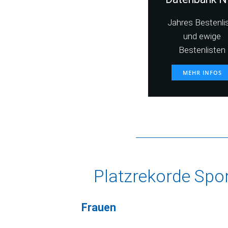
Jahres Bestenli
und ewige
Bestenlisten
MEHR INFOS
Platzrekorde Spo
Frauen