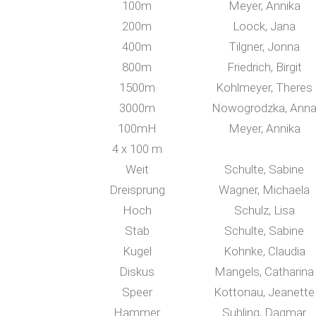
100m
Meyer, Annika
200m
Loock, Jana
400m
Tilgner, Jonna
800m
Friedrich, Birgit
1500m
Kohlmeyer, Theres
3000m
Nowogrodzka, Ann
100mH
Meyer, Annika
4 x 100 m
Weit
Schulte, Sabine
Dreisprung
Wagner, Michaela
Hoch
Schulz, Lisa
Stab
Schulte, Sabine
Kugel
Kohnke, Claudia
Diskus
Mangels, Catharina
Speer
Kottonau, Jeanette
Hammer
Suhling, Dagmar