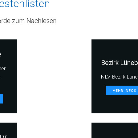
estenlisten
rde zum Nachlesen
e
Bezirk Lüneb
her
-
NLV Bezirk Lüne
MEHR INFOS
LV