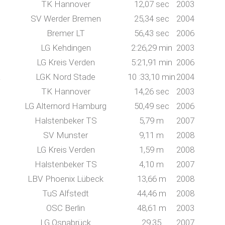
TK Hannover
12,07 sec
2003
SV Werder Bremen
25,34 sec
2004
Bremer LT
56,43 sec
2006
LG Kehdingen
2:26,29 min
2003
LG Kreis Verden
5:21,91 min
2006
a
LGK Nord Stade
10 :33,10 min
2004
TK Hannover
14,26 sec
2003
LG Alternord Hamburg
50,49 sec
2006
Halstenbeker TS
5,79 m
2007
SV Munster
9,11 m
2008
LG Kreis Verden
1,59 m
2008
Halstenbeker TS
4,10 m
2007
LBV Phoenix Lübeck
13,66 m
2008
TuS Alfstedt
44,46 m
2008
OSC Berlin
48,61 m
2003
LG Osnabrück
29.35
2007