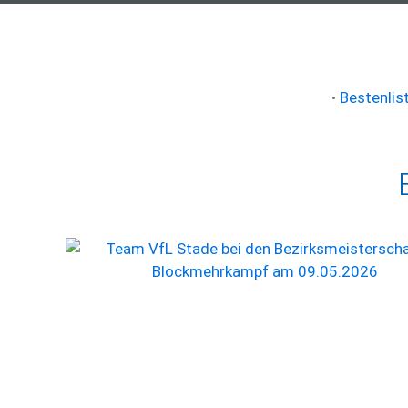
•
Bestenlis