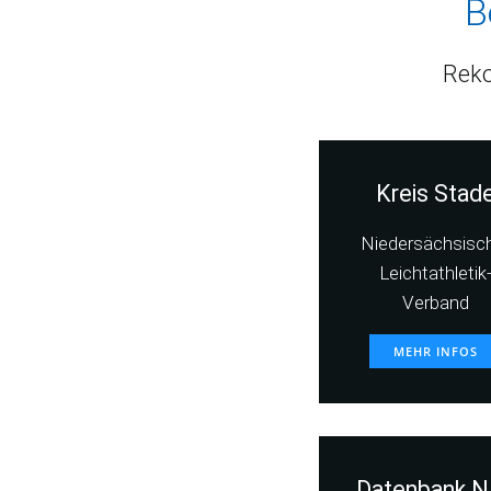
B
Reko
Kreis Stad
Niedersächsisc
Leichtathletik
Verband
MEHR INFOS
Datenbank N