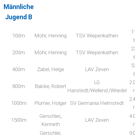
Männliche
Jugend B
1
100m
Mohr, Henning
TSV Wiepenkathen
2
200m
Mohr, Henning
TSV Wiepenkathen
5
400m
Zabel, Helge
LAV Zeven
LG
2:
800m
Balcke, Robert
Hanstedt/Wellend./Wriedel
2:
1000m
Plümer, Holger
SV Germania Helmstedt
Gerschler,,
4:
1500m
LAV Zeven
Kenneth
Gerschler,
9: