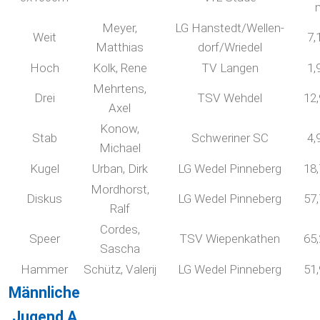
Meyer,
LG Hanstedt/Wellen-
Weit
7,
Matthias
dorf/Wriedel
Hoch
Kolk, Rene
TV Langen
1,
Mehrtens,
Drei
TSV Wehdel
12
Axel
Konow,
Stab
Schweriner SC
4,
Michael
Kugel
Urban, Dirk
LG Wedel Pinneberg
18
Mordhorst,
Diskus
LG Wedel Pinneberg
57
Ralf
Cordes,
Speer
TSV Wiepenkathen
65
Sascha
Hammer
Schütz, Valerij
LG Wedel Pinneberg
51
Männliche
Jugend A