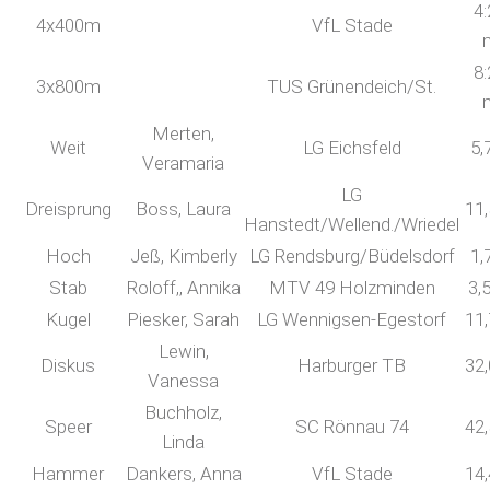
4:
4x400m
VfL Stade
8:
3x800m
TUS Grünendeich/St.
Merten,
Weit
LG Eichsfeld
5,
Veramaria
LG
Dreisprung
Boss, Laura
11
Hanstedt/Wellend./Wriedel
Hoch
Jeß, Kimberly
LG Rendsburg/Büdelsdorf
1,
Stab
Roloff,, Annika
MTV 49 Holzminden
3,
Kugel
Piesker, Sarah
LG Wennigsen-Egestorf
11
Lewin,
Diskus
Harburger TB
32
Vanessa
Buchholz,
Speer
SC Rönnau 74
42
Linda
Hammer
Dankers, Anna
VfL Stade
14