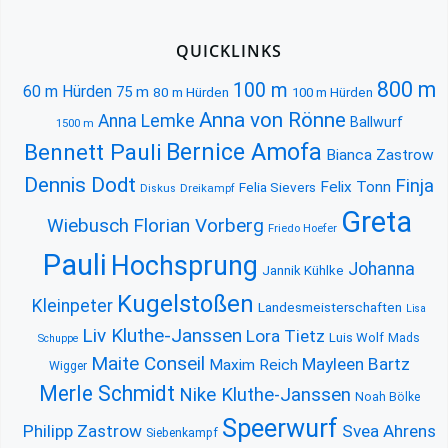
QUICKLINKS
800 m
100 m
60 m Hürden
75 m
80 m Hürden
100 m Hürden
Anna von Rönne
Anna Lemke
Ballwurf
1500 m
Bernice Amofa
Bennett Pauli
Bianca Zastrow
Dennis Dodt
Finja
Felix Tonn
Felia Sievers
Diskus
Dreikampf
Greta
Florian Vorberg
Wiebusch
Friedo Hoefer
Pauli
Hochsprung
Johanna
Jannik Kühlke
Kugelstoßen
Kleinpeter
Landesmeisterschaften
Lisa
Liv Kluthe-Janssen
Lora Tietz
Luis Wolf
Mads
Schuppe
Maite Conseil
Mayleen Bartz
Maxim Reich
Wigger
Merle Schmidt
Nike Kluthe-Janssen
Noah Bölke
Speerwurf
Philipp Zastrow
Svea Ahrens
Siebenkampf