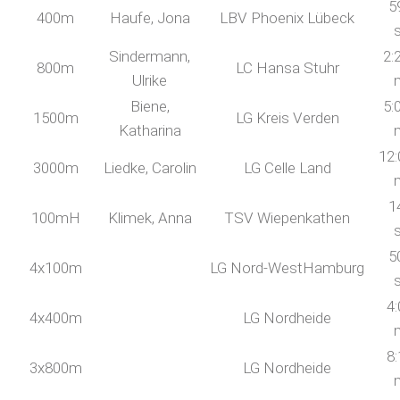
5
400m
Haufe, Jona
LBV Phoenix Lübeck
Sindermann,
2:
800m
LC Hansa Stuhr
Ulrike
Biene,
5:
1500m
LG Kreis Verden
Katharina
12:
3000m
Liedke, Carolin
LG Celle Land
1
100mH
Klimek, Anna
TSV Wiepenkathen
5
4x100m
LG Nord-WestHamburg
4:
4x400m
LG Nordheide
8:
3x800m
LG Nordheide