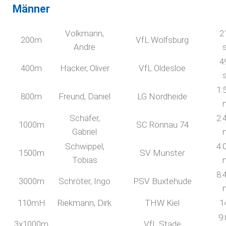
Männer
Volkmann,
2
200m
VfL Wolfsburg
Andre
4
400m
Hacker, Oliver
VfL Oldesloe
1:
800m
Freund, Daniel
LG Nordheide
Schäfer,
2:
1000m
SC Rönnau 74
Gabriel
Schwippel,
4:
1500m
SV Munster
Tobias
8:
3000m
Schröter, Ingo
PSV Buxtehude
110mH
Riekmann, Dirk
THW Kiel
1
9:
3x1000m
VfL Stade