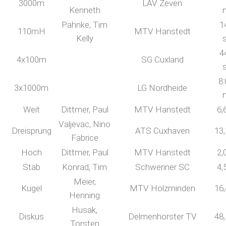
3000m
LAV Zeven
Kenneth
Pahnke, Tim
1
110mH
MTV Hanstedt
Kelly
4
4x100m
SG Cuxland
8:
3x1000m
LG Nordheide
Weit
Dittmer, Paul
MTV Hanstedt
6,
Valjevac, Nino
Dreisprung
ATS Cuxhaven
13
Fabrice
Hoch
Dittmer, Paul
MTV Hanstedt
2,
Stab
Konrad, Tim
Schweriner SC
4,
Meier,
Kugel
MTV Holzminden
16
Henning
Husak,
Diskus
Delmenhorster TV
48
Torsten