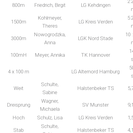
2:
800m
Friedrich, Birgit
LG Kehdingen
Kohlmeyer,
5:
1500m
LG Kreis Verden
Theres
Nowogrodzka,
10 
3000m
LGK Nord Stade
Anna
1
100mH
Meyer, Annika
TK Hannover
5
4 x 100 m
LG Alternord Hamburg
Schulte,
Weit
Halstenbeker TS
5,
Sabine
Wagner,
Dreisprung
SV Munster
9,
Michaela
Hoch
Schulz, Lisa
LG Kreis Verden
1,
Schulte,
Stab
Halstenbeker TS
4,