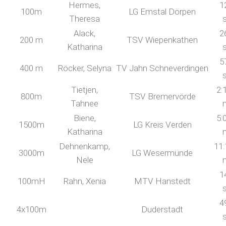
Hermes,
1
100m
LG Emstal Dörpen
Theresa
Alack,
2
200 m
TSV Wiepenkathen
Katharina
5
400 m
Röcker, Selyna
TV Jahn Schneverdingen
Tietjen,
2:
800m
TSV Bremervörde
Tahnee
Biene,
5:
1500m
LG Kreis Verden
Katharina
Dehnenkamp,
11:
3000m
LG Wesermünde
Nele
1
100mH
Rahn, Xenia
MTV Hanstedt
4
4x100m
Duderstadt