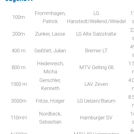
Frommhagen,
LG
1
100m
Patrick
Hanstedt/Wellend./Wriedel
2
200m
Zunker, Lasse
LG Alte Salzstraße
4
400 m
Geißhirt, Julian
Bremer LT
Heidenreich,
1:
800 m
MTV Gelting 08
Micha
Gerschler,
4:
1500 m
LAV Zeven
Kenneth
8:
3000m
Fritze, Holger
LG Uelzen/Barum
Nordbeck,
1
110mH
Hamburger SV
Sebastian
4