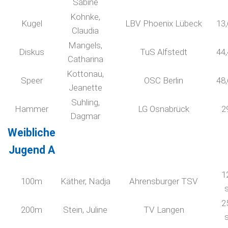
Sabine
Kohnke,
Kugel
LBV Phoenix Lübeck
13
Claudia
Mangels,
Diskus
TuS Alfstedt
44
Catharina
Kottonau,
Speer
OSC Berlin
48
Jeanette
Suhling,
Hammer
LG Osnabrück
2
Dagmar
Weibliche
Jugend A
1
100m
Käther, Nadja
Ahrensburger TSV
2
200m
Stein, Juline
TV Langen