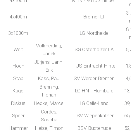
4x100m
MTV 49 Holzminden
3 
4x400m
Bremer LT
8 
3x1000m
LG Nordheide
Vollmerding,
Weit
SG Osterholzer LA
6,
Janek
Jürjens, Jann-
Hoch
TUS Eintracht Hinte
1,
Erik
Stab
Kass, Paul
SV Werder Bremen
4,
Brenning,
Kugel
LG HNF Hamburg
13
Florian
Diskus
Liedke, Marcel
LG Celle-Land
39
Cordes,
Speer
TSV Wiepenkathen
65
Sascha
Hammer
Heise, Timon
BSV Buxtehude
52