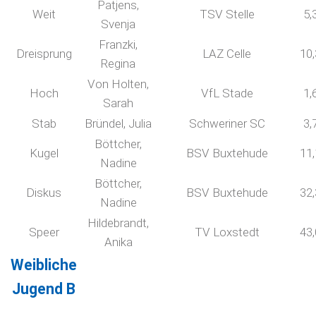
Patjens,
Weit
TSV Stelle
5,
Svenja
Franzki,
Dreisprung
LAZ Celle
10
Regina
Von Holten,
Hoch
VfL Stade
1,
Sarah
Stab
Bründel, Julia
Schweriner SC
3,
Böttcher,
Kugel
BSV Buxtehude
11
Nadine
Böttcher,
Diskus
BSV Buxtehude
32
Nadine
Hildebrandt,
Speer
TV Loxstedt
43
Anika
Weibliche
Jugend B