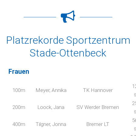
Platzrekorde Sportzentrum
Stade-Ottenbeck
Frauen
1
100m
Meyer, Annika
TK Hannover
2
200m
Loock, Jana
SV Werder Bremen
5
400m
Tilgner, Jonna
Bremer LT