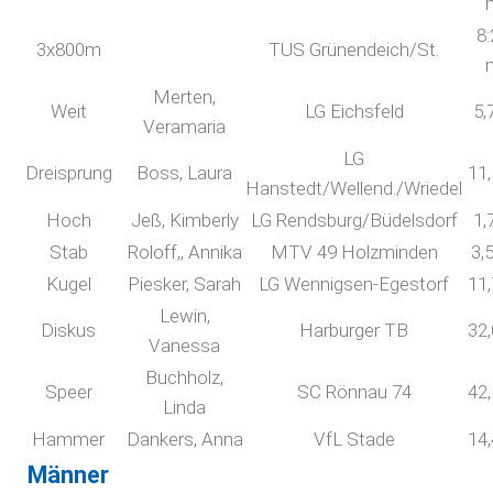
8:
3x800m
TUS Grünendeich/St.
Merten,
Weit
LG Eichsfeld
5,
Veramaria
LG
Dreisprung
Boss, Laura
11
Hanstedt/Wellend./Wriedel
Hoch
Jeß, Kimberly
LG Rendsburg/Büdelsdorf
1,
Stab
Roloff,, Annika
MTV 49 Holzminden
3,
Kugel
Piesker, Sarah
LG Wennigsen-Egestorf
11
Lewin,
Diskus
Harburger TB
32
Vanessa
Buchholz,
Speer
SC Rönnau 74
42
Linda
Hammer
Dankers, Anna
VfL Stade
14
Männer