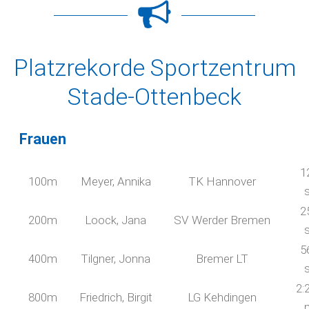
Platzrekorde Sportzentrum
Stade-Ottenbeck
Frauen
1
100m
Meyer, Annika
TK Hannover
2
200m
Loock, Jana
SV Werder Bremen
5
400m
Tilgner, Jonna
Bremer LT
2:
800m
Friedrich, Birgit
LG Kehdingen