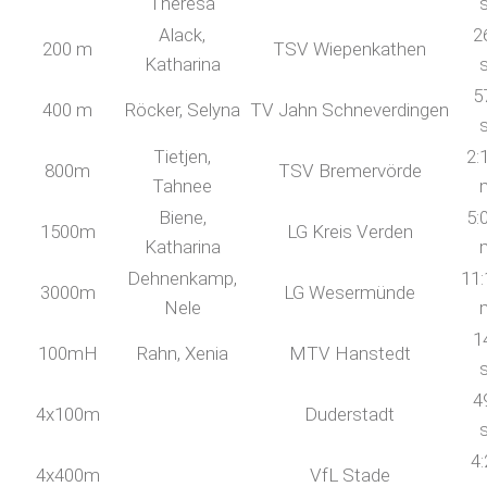
Theresa
Alack,
2
200 m
TSV Wiepenkathen
Katharina
5
400 m
Röcker, Selyna
TV Jahn Schneverdingen
Tietjen,
2:
800m
TSV Bremervörde
Tahnee
Biene,
5:
1500m
LG Kreis Verden
Katharina
Dehnenkamp,
11:
3000m
LG Wesermünde
Nele
1
100mH
Rahn, Xenia
MTV Hanstedt
4
4x100m
Duderstadt
4:
4x400m
VfL Stade