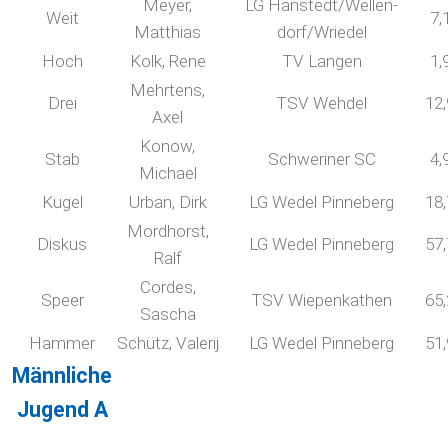
Meyer,
LG Hanstedt/Wellen-
Weit
7,
Matthias
dorf/Wriedel
Hoch
Kolk, Rene
TV Langen
1,
Mehrtens,
Drei
TSV Wehdel
12
Axel
Konow,
Stab
Schweriner SC
4,
Michael
Kugel
Urban, Dirk
LG Wedel Pinneberg
18
Mordhorst,
Diskus
LG Wedel Pinneberg
57
Ralf
Cordes,
Speer
TSV Wiepenkathen
65
Sascha
Hammer
Schütz, Valerij
LG Wedel Pinneberg
51
Männliche
Jugend A