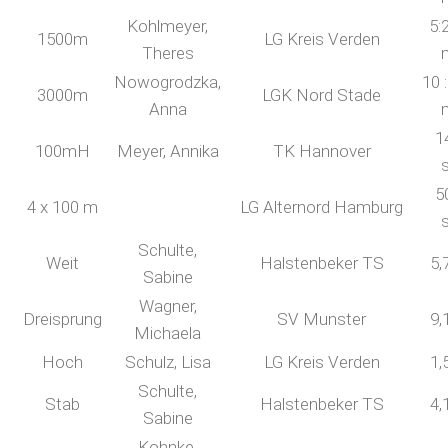
Kohlmeyer,
5:
1500m
LG Kreis Verden
Theres
Nowogrodzka,
10 
3000m
LGK Nord Stade
Anna
1
100mH
Meyer, Annika
TK Hannover
5
4 x 100 m
LG Alternord Hamburg
Schulte,
Weit
Halstenbeker TS
5,
Sabine
Wagner,
Dreisprung
SV Munster
9,
Michaela
Hoch
Schulz, Lisa
LG Kreis Verden
1,
Schulte,
Stab
Halstenbeker TS
4,
Sabine
Kohnke,