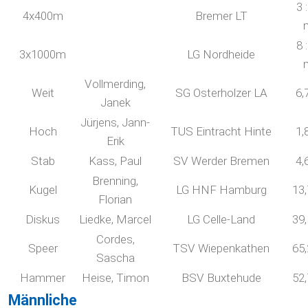
3 
4x400m
Bremer LT
8 
3x1000m
LG Nordheide
Vollmerding,
Weit
SG Osterholzer LA
6,
Janek
Jürjens, Jann-
Hoch
TUS Eintracht Hinte
1,
Erik
Stab
Kass, Paul
SV Werder Bremen
4,
Brenning,
Kugel
LG HNF Hamburg
13
Florian
Diskus
Liedke, Marcel
LG Celle-Land
39
Cordes,
Speer
TSV Wiepenkathen
65
Sascha
Hammer
Heise, Timon
BSV Buxtehude
52
Männliche