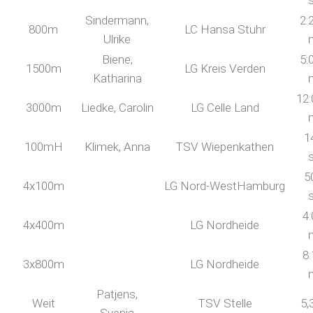
Sindermann,
2:
800m
LC Hansa Stuhr
Ulrike
Biene,
5:
1500m
LG Kreis Verden
Katharina
12:
3000m
Liedke, Carolin
LG Celle Land
1
100mH
Klimek, Anna
TSV Wiepenkathen
5
4x100m
LG Nord-WestHamburg
4:
4x400m
LG Nordheide
8:
3x800m
LG Nordheide
Patjens,
Weit
TSV Stelle
5,