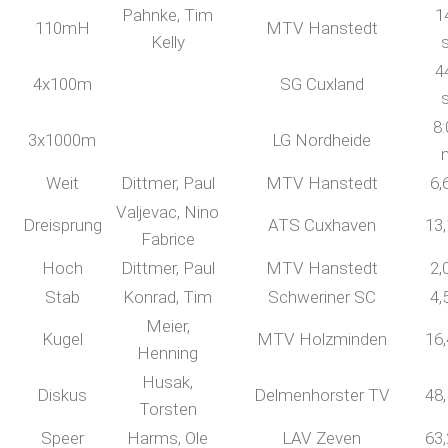
Pahnke, Tim
1
110mH
MTV Hanstedt
Kelly
4
4x100m
SG Cuxland
8:
3x1000m
LG Nordheide
Weit
Dittmer, Paul
MTV Hanstedt
6,
Valjevac, Nino
Dreisprung
ATS Cuxhaven
13
Fabrice
Hoch
Dittmer, Paul
MTV Hanstedt
2,
Stab
Konrad, Tim
Schweriner SC
4,
Meier,
Kugel
MTV Holzminden
16
Henning
Husak,
Diskus
Delmenhorster TV
48
Torsten
Speer
Harms, Ole
LAV Zeven
63