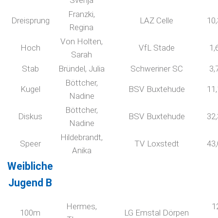
Svenja
Franzki,
Dreisprung
LAZ Celle
10
Regina
Von Holten,
Hoch
VfL Stade
1,
Sarah
Stab
Bründel, Julia
Schweriner SC
3,
Böttcher,
Kugel
BSV Buxtehude
11
Nadine
Böttcher,
Diskus
BSV Buxtehude
32
Nadine
Hildebrandt,
Speer
TV Loxstedt
43
Anika
Weibliche
Jugend B
Hermes,
1
100m
LG Emstal Dörpen