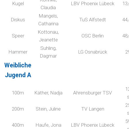
Kugel
LBV Phoenix Lübeck
13
Claudia
Mangels,
Diskus
TuS Alfstedt
44
Catharina
Kottonau,
Speer
OSC Berlin
48
Jeanette
Suhling,
Hammer
LG Osnabrück
2
Dagmar
Weibliche
Jugend A
1
100m
Käther, Nadja
Ahrensburger TSV
2
200m
Stein, Juline
TV Langen
5
400m
Haufe, Jona
LBV Phoenix Lübeck