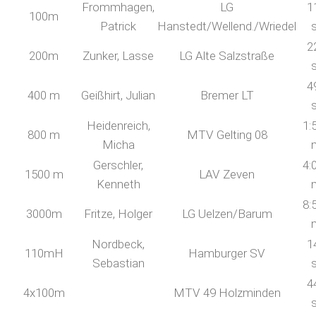
Frommhagen,
LG
1
100m
Patrick
Hanstedt/Wellend./Wriedel
2
200m
Zunker, Lasse
LG Alte Salzstraße
4
400 m
Geißhirt, Julian
Bremer LT
Heidenreich,
1:
800 m
MTV Gelting 08
Micha
Gerschler,
4:
1500 m
LAV Zeven
Kenneth
8:
3000m
Fritze, Holger
LG Uelzen/Barum
Nordbeck,
1
110mH
Hamburger SV
Sebastian
4
4x100m
MTV 49 Holzminden