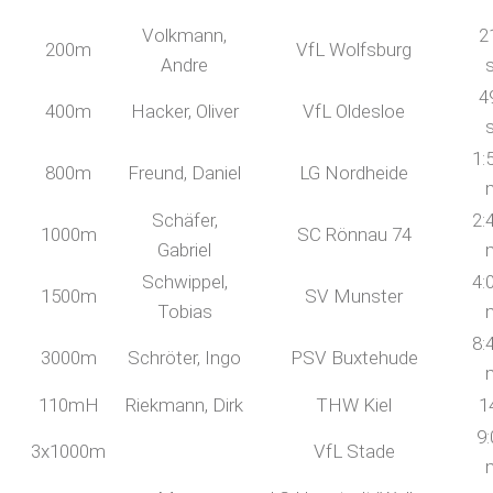
Volkmann,
2
200m
VfL Wolfsburg
Andre
4
400m
Hacker, Oliver
VfL Oldesloe
1:
800m
Freund, Daniel
LG Nordheide
Schäfer,
2:
1000m
SC Rönnau 74
Gabriel
Schwippel,
4:
1500m
SV Munster
Tobias
8:
3000m
Schröter, Ingo
PSV Buxtehude
110mH
Riekmann, Dirk
THW Kiel
1
9:
3x1000m
VfL Stade