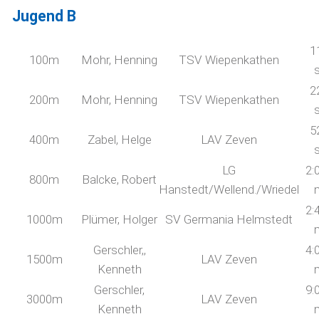
Jugend B
1
100m
Mohr, Henning
TSV Wiepenkathen
2
200m
Mohr, Henning
TSV Wiepenkathen
5
400m
Zabel, Helge
LAV Zeven
LG
2:
800m
Balcke, Robert
Hanstedt/Wellend./Wriedel
2:
1000m
Plümer, Holger
SV Germania Helmstedt
Gerschler,,
4:
1500m
LAV Zeven
Kenneth
Gerschler,
9:
3000m
LAV Zeven
Kenneth