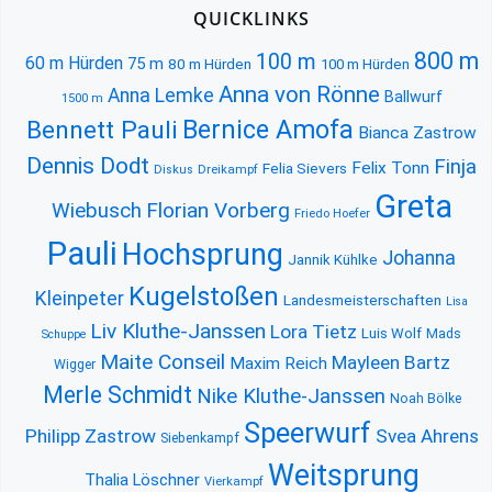
QUICKLINKS
800 m
100 m
60 m Hürden
75 m
80 m Hürden
100 m Hürden
Anna von Rönne
Anna Lemke
Ballwurf
1500 m
Bernice Amofa
Bennett Pauli
Bianca Zastrow
Dennis Dodt
Finja
Felix Tonn
Felia Sievers
Diskus
Dreikampf
Greta
Florian Vorberg
Wiebusch
Friedo Hoefer
Pauli
Hochsprung
Johanna
Jannik Kühlke
Kugelstoßen
Kleinpeter
Landesmeisterschaften
Lisa
Liv Kluthe-Janssen
Lora Tietz
Luis Wolf
Mads
Schuppe
Maite Conseil
Mayleen Bartz
Maxim Reich
Wigger
Merle Schmidt
Nike Kluthe-Janssen
Noah Bölke
Speerwurf
Philipp Zastrow
Svea Ahrens
Siebenkampf
Weitsprung
Thalia Löschner
Vierkampf