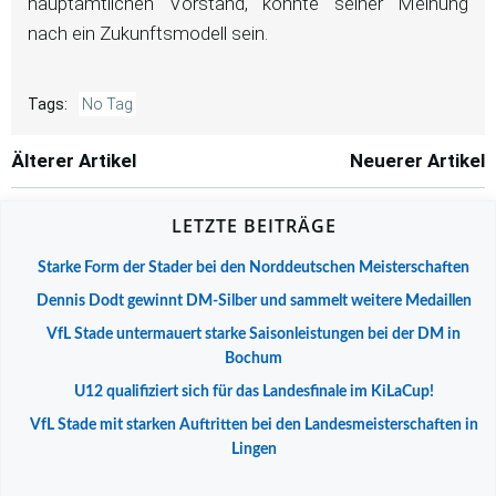
hauptamtlichen Vorstand, könnte seiner Meinung
nach ein Zukunftsmodell sein.
Tags:
No Tag
Post
Post
Älterer Artikel
Neuerer Artikel
navigation
navigation
LETZTE BEITRÄGE
Starke Form der Stader bei den Norddeutschen Meisterschaften
Dennis Dodt gewinnt DM-Silber und sammelt weitere Medaillen
VfL Stade untermauert starke Saisonleistungen bei der DM in
Bochum
U12 qualifiziert sich für das Landesfinale im KiLaCup!
VfL Stade mit starken Auftritten bei den Landesmeisterschaften in
Lingen