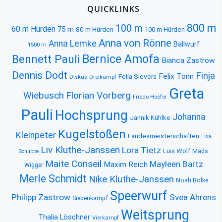
QUICKLINKS
800 m
100 m
60 m Hürden
75 m
80 m Hürden
100 m Hürden
Anna von Rönne
Anna Lemke
Ballwurf
1500 m
Bernice Amofa
Bennett Pauli
Bianca Zastrow
Dennis Dodt
Finja
Felix Tonn
Felia Sievers
Diskus
Dreikampf
Greta
Florian Vorberg
Wiebusch
Friedo Hoefer
Pauli
Hochsprung
Johanna
Jannik Kühlke
Kugelstoßen
Kleinpeter
Landesmeisterschaften
Lisa
Liv Kluthe-Janssen
Lora Tietz
Luis Wolf
Mads
Schuppe
Maite Conseil
Mayleen Bartz
Maxim Reich
Wigger
Merle Schmidt
Nike Kluthe-Janssen
Noah Bölke
Speerwurf
Philipp Zastrow
Svea Ahrens
Siebenkampf
Weitsprung
Thalia Löschner
Vierkampf