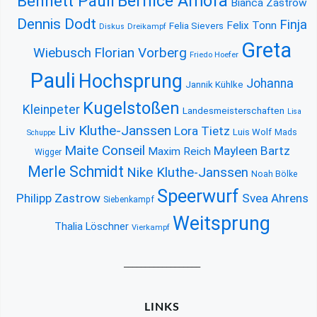
Bernice Amofa
Bennett Pauli
Bianca Zastrow
Dennis Dodt
Finja
Felix Tonn
Felia Sievers
Diskus
Dreikampf
Greta
Florian Vorberg
Wiebusch
Friedo Hoefer
Pauli
Hochsprung
Johanna
Jannik Kühlke
Kugelstoßen
Kleinpeter
Landesmeisterschaften
Lisa
Liv Kluthe-Janssen
Lora Tietz
Luis Wolf
Mads
Schuppe
Maite Conseil
Mayleen Bartz
Maxim Reich
Wigger
Merle Schmidt
Nike Kluthe-Janssen
Noah Bölke
Speerwurf
Philipp Zastrow
Svea Ahrens
Siebenkampf
Weitsprung
Thalia Löschner
Vierkampf
__________________
LINKS