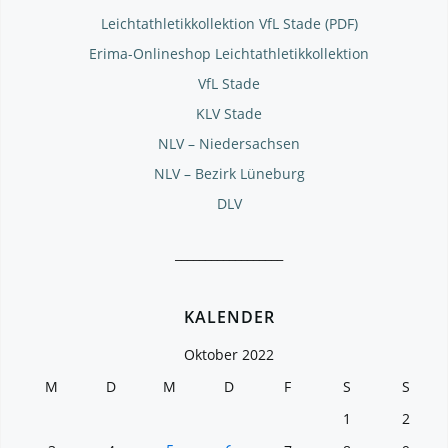
Leichtathletikkollektion VfL Stade (PDF)
Erima-Onlineshop Leichtathletikkollektion
VfL Stade
KLV Stade
NLV – Niedersachsen
NLV – Bezirk Lüneburg
DLV
__________________
KALENDER
Oktober 2022
M
D
M
D
F
S
S
1
2