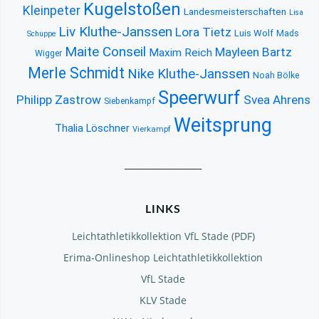
Kugelstoßen
Kleinpeter
Landesmeisterschaften
Lisa
Liv Kluthe-Janssen
Lora Tietz
Luis Wolf
Mads
Schuppe
Maite Conseil
Mayleen Bartz
Maxim Reich
Wigger
Merle Schmidt
Nike Kluthe-Janssen
Noah Bölke
Speerwurf
Philipp Zastrow
Svea Ahrens
Siebenkampf
Weitsprung
Thalia Löschner
Vierkampf
__________________
LINKS
Leichtathletikkollektion VfL Stade (PDF)
Erima-Onlineshop Leichtathletikkollektion
VfL Stade
KLV Stade