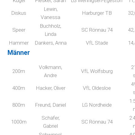
Kugel
Piesker, Sarah
LG Wennigsen-Egestorf
11
Lewin,
Diskus
Harburger TB
32
Vanessa
Buchholz,
Speer
SC Rönnau 74
42
Linda
Hammer
Dankers, Anna
VfL Stade
14
Männer
Volkmann,
2
200m
VfL Wolfsburg
Andre
4
400m
Hacker, Oliver
VfL Oldesloe
1:
800m
Freund, Daniel
LG Nordheide
Schäfer,
2:
1000m
SC Rönnau 74
Gabriel
Schwippel,
4: