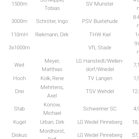
1500m
SV Munster
Tobias
8:
3000m
Schröter, Ingo
PSV Buxtehude
110mH
Riekmann, Dirk
THW Kiel
1
9:
3x1000m
VfL Stade
Meyer,
LG Hanstedt/Wellen-
Weit
7,
Matthias
dorf/Wriedel
Hoch
Kolk, Rene
TV Langen
1,
Mehrtens,
Drei
TSV Wehdel
12
Axel
Konow,
Stab
Schweriner SC
4,
Michael
Kugel
Urban, Dirk
LG Wedel Pinneberg
18
Mordhorst,
Diskus
LG Wedel Pinneberg
57