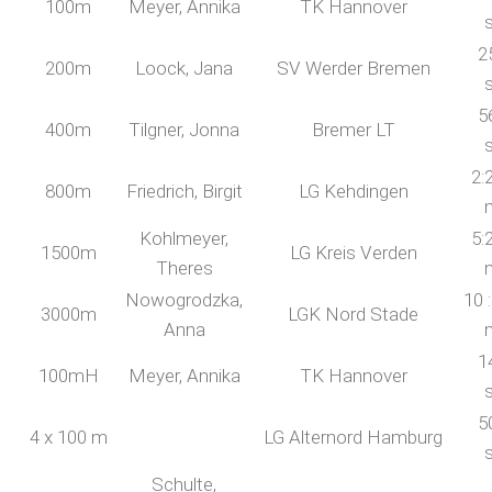
100m
Meyer, Annika
TK Hannover
2
200m
Loock, Jana
SV Werder Bremen
5
400m
Tilgner, Jonna
Bremer LT
2:
800m
Friedrich, Birgit
LG Kehdingen
Kohlmeyer,
5:
1500m
LG Kreis Verden
Theres
Nowogrodzka,
10 
3000m
LGK Nord Stade
Anna
1
100mH
Meyer, Annika
TK Hannover
5
4 x 100 m
LG Alternord Hamburg
Schulte,