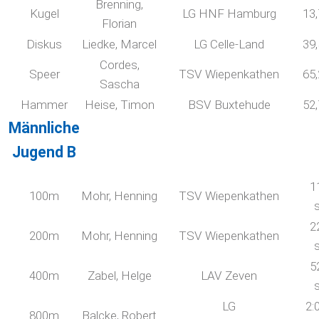
Brenning,
Kugel
LG HNF Hamburg
13
Florian
Diskus
Liedke, Marcel
LG Celle-Land
39
Cordes,
Speer
TSV Wiepenkathen
65
Sascha
Hammer
Heise, Timon
BSV Buxtehude
52
Männliche
Jugend B
1
100m
Mohr, Henning
TSV Wiepenkathen
2
200m
Mohr, Henning
TSV Wiepenkathen
5
400m
Zabel, Helge
LAV Zeven
LG
2:
800m
Balcke, Robert