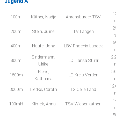
Jugend A
1
100m
Käther, Nadja
Ahrensburger TSV
2
200m
Stein, Juline
TV Langen
5
400m
Haufe, Jona
LBV Phoenix Lübeck
Sindermann,
2:
800m
LC Hansa Stuhr
Ulrike
Biene,
5:
1500m
LG Kreis Verden
Katharina
12:
3000m
Liedke, Carolin
LG Celle Land
1
100mH
Klimek, Anna
TSV Wiepenkathen
5