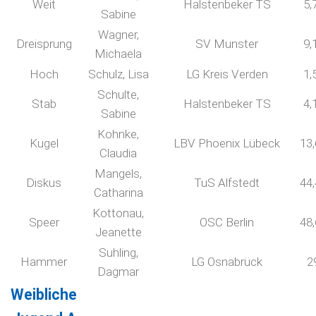
Weit
Halstenbeker TS
5,
Sabine
Wagner,
Dreisprung
SV Munster
9,
Michaela
Hoch
Schulz, Lisa
LG Kreis Verden
1,
Schulte,
Stab
Halstenbeker TS
4,
Sabine
Kohnke,
Kugel
LBV Phoenix Lübeck
13
Claudia
Mangels,
Diskus
TuS Alfstedt
44
Catharina
Kottonau,
Speer
OSC Berlin
48
Jeanette
Suhling,
Hammer
LG Osnabrück
2
Dagmar
Weibliche