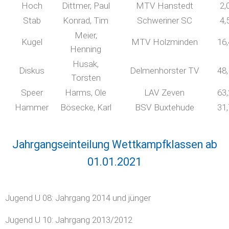
Hoch
Dittmer, Paul
MTV Hanstedt
2,
Stab
Konrad, Tim
Schweriner SC
4,
Meier,
Kugel
MTV Holzminden
16
Henning
Husak,
Diskus
Delmenhorster TV
48
Torsten
Speer
Harms, Ole
LAV Zeven
63
Hammer
Bösecke, Karl
BSV Buxtehude
31
Jahrgangseinteilung Wettkampfklassen ab
01.01.2021
Jugend U 08: Jahrgang 2014 und jünger
Jugend U 10: Jahrgang 2013/2012