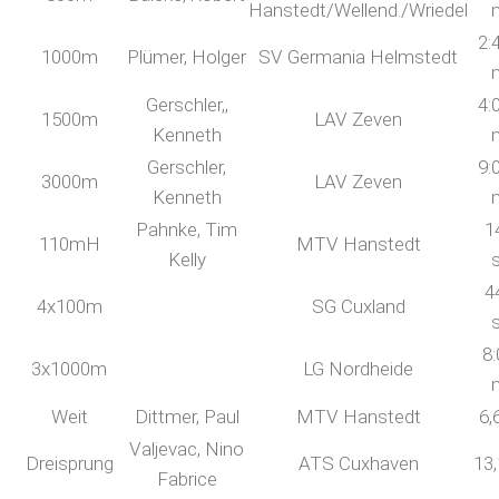
Hanstedt/Wellend./Wriedel
2:
1000m
Plümer, Holger
SV Germania Helmstedt
Gerschler,,
4:
1500m
LAV Zeven
Kenneth
Gerschler,
9:
3000m
LAV Zeven
Kenneth
Pahnke, Tim
1
110mH
MTV Hanstedt
Kelly
4
4x100m
SG Cuxland
8:
3x1000m
LG Nordheide
Weit
Dittmer, Paul
MTV Hanstedt
6,
Valjevac, Nino
Dreisprung
ATS Cuxhaven
13
Fabrice