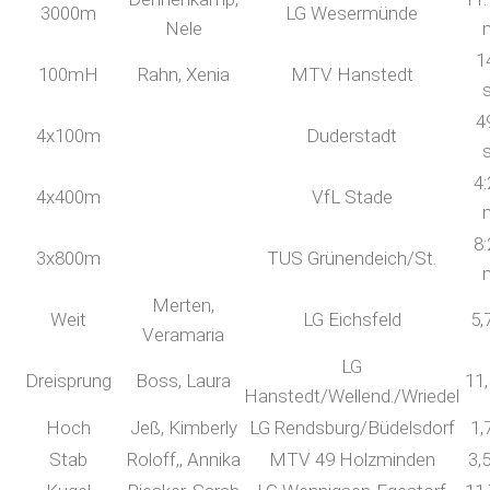
3000m
LG Wesermünde
Nele
1
100mH
Rahn, Xenia
MTV Hanstedt
4
4x100m
Duderstadt
4:
4x400m
VfL Stade
8:
3x800m
TUS Grünendeich/St.
Merten,
Weit
LG Eichsfeld
5,
Veramaria
LG
Dreisprung
Boss, Laura
11
Hanstedt/Wellend./Wriedel
Hoch
Jeß, Kimberly
LG Rendsburg/Büdelsdorf
1,
Stab
Roloff,, Annika
MTV 49 Holzminden
3,