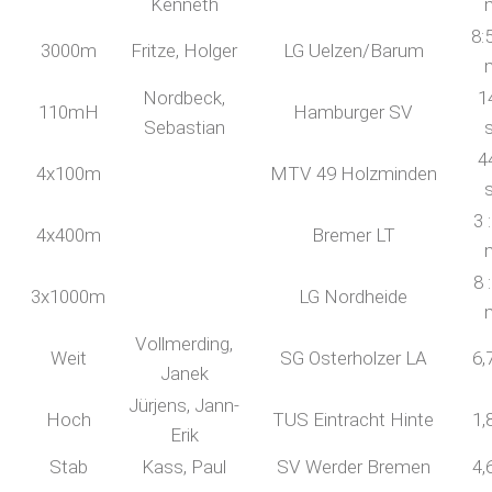
Kenneth
8:
3000m
Fritze, Holger
LG Uelzen/Barum
Nordbeck,
1
110mH
Hamburger SV
Sebastian
4
4x100m
MTV 49 Holzminden
3 
4x400m
Bremer LT
8 
3x1000m
LG Nordheide
Vollmerding,
Weit
SG Osterholzer LA
6,
Janek
Jürjens, Jann-
Hoch
TUS Eintracht Hinte
1,
Erik
Stab
Kass, Paul
SV Werder Bremen
4,