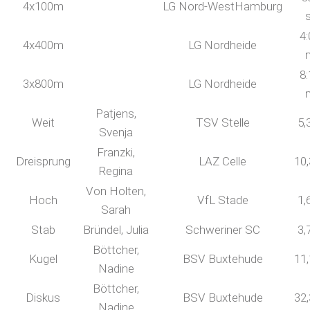
4x100m
LG Nord-WestHamburg
4:
4x400m
LG Nordheide
8:
3x800m
LG Nordheide
Patjens,
Weit
TSV Stelle
5,
Svenja
Franzki,
Dreisprung
LAZ Celle
10
Regina
Von Holten,
Hoch
VfL Stade
1,
Sarah
Stab
Bründel, Julia
Schweriner SC
3,
Böttcher,
Kugel
BSV Buxtehude
11
Nadine
Böttcher,
Diskus
BSV Buxtehude
32
Nadine