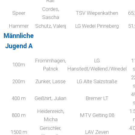
Ralf
Cordes,
Speer
TSV Wiepenkathen
65
Sascha
Hammer
Schütz, Valerij
LG Wedel Pinneberg
51
Männliche
Jugend A
Frommhagen,
LG
1
100m
Patrick
Hanstedt/Wellend./Wriedel
2
200m
Zunker, Lasse
LG Alte Salzstraße
4
400 m
Geißhirt, Julian
Bremer LT
Heidenreich,
1:
800 m
MTV Gelting 08
Micha
Gerschler,
4:
1500 m
LAV Zeven