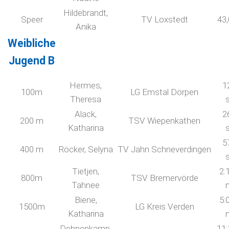
Hildebrandt,
Speer
TV Loxstedt
43
Anika
Weibliche
Jugend B
Hermes,
1
100m
LG Emstal Dörpen
Theresa
Alack,
2
200 m
TSV Wiepenkathen
Katharina
5
400 m
Röcker, Selyna
TV Jahn Schneverdingen
Tietjen,
2:
800m
TSV Bremervörde
Tahnee
Biene,
5:
1500m
LG Kreis Verden
Katharina
Dehnenkamp,
11: