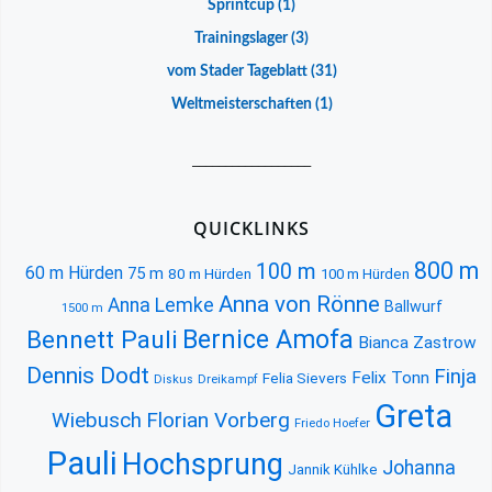
Sprintcup
(1)
Trainingslager
(3)
vom Stader Tageblatt
(31)
Weltmeisterschaften
(1)
__________________
QUICKLINKS
800 m
100 m
60 m Hürden
75 m
80 m Hürden
100 m Hürden
Anna von Rönne
Anna Lemke
Ballwurf
1500 m
Bernice Amofa
Bennett Pauli
Bianca Zastrow
Dennis Dodt
Finja
Felix Tonn
Felia Sievers
Diskus
Dreikampf
Greta
Florian Vorberg
Wiebusch
Friedo Hoefer
Pauli
Hochsprung
Johanna
Jannik Kühlke