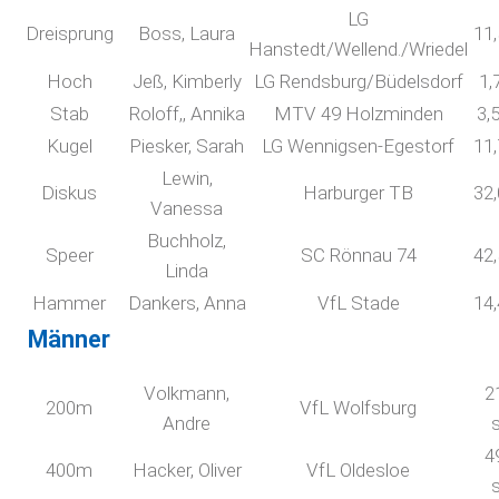
LG
Dreisprung
Boss, Laura
11
Hanstedt/Wellend./Wriedel
Hoch
Jeß, Kimberly
LG Rendsburg/Büdelsdorf
1,
Stab
Roloff,, Annika
MTV 49 Holzminden
3,
Kugel
Piesker, Sarah
LG Wennigsen-Egestorf
11
Lewin,
Diskus
Harburger TB
32
Vanessa
Buchholz,
Speer
SC Rönnau 74
42
Linda
Hammer
Dankers, Anna
VfL Stade
14
Männer
Volkmann,
2
200m
VfL Wolfsburg
Andre
4
400m
Hacker, Oliver
VfL Oldesloe