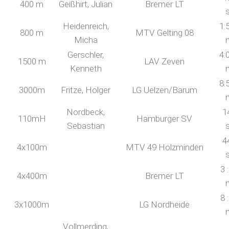
400 m
Geißhirt, Julian
Bremer LT
Heidenreich,
1:
800 m
MTV Gelting 08
Micha
Gerschler,
4:
1500 m
LAV Zeven
Kenneth
8:
3000m
Fritze, Holger
LG Uelzen/Barum
Nordbeck,
1
110mH
Hamburger SV
Sebastian
4
4x100m
MTV 49 Holzminden
3 
4x400m
Bremer LT
8 
3x1000m
LG Nordheide
Vollmerding,