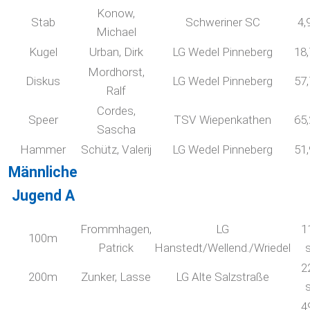
Konow,
Stab
Schweriner SC
4,
Michael
Kugel
Urban, Dirk
LG Wedel Pinneberg
18
Mordhorst,
Diskus
LG Wedel Pinneberg
57
Ralf
Cordes,
Speer
TSV Wiepenkathen
65
Sascha
Hammer
Schütz, Valerij
LG Wedel Pinneberg
51
Männliche
Jugend A
Frommhagen,
LG
1
100m
Patrick
Hanstedt/Wellend./Wriedel
2
200m
Zunker, Lasse
LG Alte Salzstraße
4