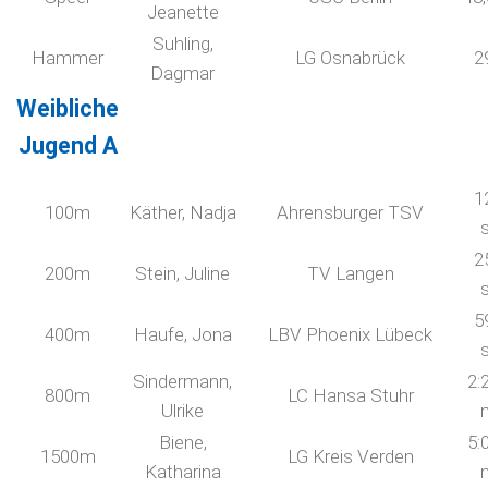
Jeanette
Suhling,
Hammer
LG Osnabrück
2
Dagmar
Weibliche
Jugend A
1
100m
Käther, Nadja
Ahrensburger TSV
2
200m
Stein, Juline
TV Langen
5
400m
Haufe, Jona
LBV Phoenix Lübeck
Sindermann,
2:
800m
LC Hansa Stuhr
Ulrike
Biene,
5:
1500m
LG Kreis Verden
Katharina