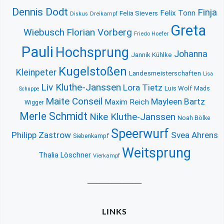
Dennis Dodt
Finja
Felix Tonn
Felia Sievers
Diskus
Dreikampf
Greta
Florian Vorberg
Wiebusch
Friedo Hoefer
Pauli
Hochsprung
Johanna
Jannik Kühlke
Kugelstoßen
Kleinpeter
Landesmeisterschaften
Lisa
Liv Kluthe-Janssen
Lora Tietz
Luis Wolf
Mads
Schuppe
Maite Conseil
Mayleen Bartz
Maxim Reich
Wigger
Merle Schmidt
Nike Kluthe-Janssen
Noah Bölke
Speerwurf
Philipp Zastrow
Svea Ahrens
Siebenkampf
Weitsprung
Thalia Löschner
Vierkampf
__________________
LINKS