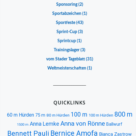
Sponsoring
(2)
Sportabzeichen
(1)
Sportfeste
(43)
Sprint-Cup
(3)
Sprintcup
(1)
Trainingslager
(3)
vom Stader Tageblatt
(31)
Weltmeisterschaften
(1)
__________________
QUICKLINKS
800 m
100 m
60 m Hürden
75 m
80 m Hürden
100 m Hürden
Anna von Rönne
Anna Lemke
Ballwurf
1500 m
Bernice Amofa
Bennett Pauli
Bianca Zastrow