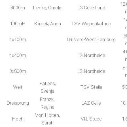
12:
3000m
Liedke, Carolin
LG Celle Land
1
100mH
Klimek, Anna
TSV Wiepenkathen
5
4x100m
LG Nord-WestHamburg
4:
4x400m
LG Nordheide
8:
3x800m
LG Nordheide
Patjens,
Weit
TSV Stelle
5,
Svenja
Franzki,
Dreisprung
LAZ Celle
10
Regina
Von Holten,
Hoch
VfL Stade
1,
Sarah