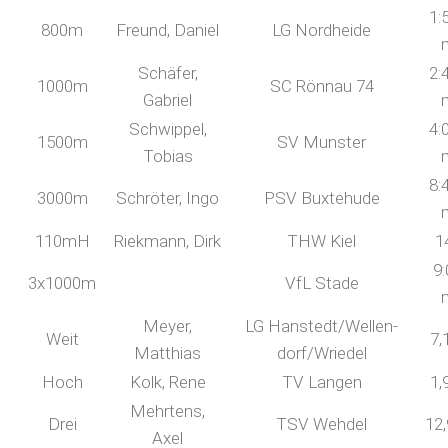
1:
800m
Freund, Daniel
LG Nordheide
Schäfer,
2:
1000m
SC Rönnau 74
Gabriel
Schwippel,
4:
1500m
SV Munster
Tobias
8:
3000m
Schröter, Ingo
PSV Buxtehude
110mH
Riekmann, Dirk
THW Kiel
1
9:
3x1000m
VfL Stade
Meyer,
LG Hanstedt/Wellen-
Weit
7,
Matthias
dorf/Wriedel
Hoch
Kolk, Rene
TV Langen
1,
Mehrtens,
Drei
TSV Wehdel
12
Axel