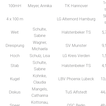
1
100mH
Meyer, Annika
TK Hannover
5
4 x 100 m
LG Alternord Hamburg
Schulte,
Weit
Halstenbeker TS
5,
Sabine
Wagner,
Dreisprung
SV Munster
9,
Michaela
Hoch
Schulz, Lisa
LG Kreis Verden
1,
Schulte,
Stab
Halstenbeker TS
4,
Sabine
Kohnke,
Kugel
LBV Phoenix Lübeck
13
Claudia
Mangels,
Diskus
TuS Alfstedt
44
Catharina
Kottonau,
Speer
OSC Berlin
48