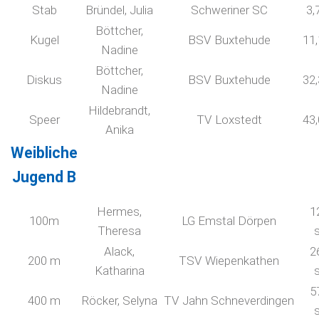
Stab
Bründel, Julia
Schweriner SC
3,
Böttcher,
Kugel
BSV Buxtehude
11
Nadine
Böttcher,
Diskus
BSV Buxtehude
32
Nadine
Hildebrandt,
Speer
TV Loxstedt
43
Anika
Weibliche
Jugend B
Hermes,
1
100m
LG Emstal Dörpen
Theresa
Alack,
2
200 m
TSV Wiepenkathen
Katharina
5
400 m
Röcker, Selyna
TV Jahn Schneverdingen