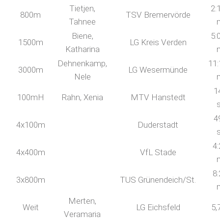
Tietjen,
2:
800m
TSV Bremervörde
Tahnee
Biene,
5:
1500m
LG Kreis Verden
Katharina
Dehnenkamp,
11:
3000m
LG Wesermünde
Nele
1
100mH
Rahn, Xenia
MTV Hanstedt
4
4x100m
Duderstadt
4:
4x400m
VfL Stade
8:
3x800m
TUS Grünendeich/St.
Merten,
Weit
LG Eichsfeld
5,
Veramaria