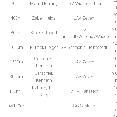
2
200m
Mohr, Henning
TSV Wiepenkathen
5
400m
Zabel, Helge
LAV Zeven
LG
2:
800m
Balcke, Robert
Hanstedt/Wellend./Wriedel
2:
1000m
Plümer, Holger
SV Germania Helmstedt
Gerschler,,
4:
1500m
LAV Zeven
Kenneth
Gerschler,
9:
3000m
LAV Zeven
Kenneth
Pahnke, Tim
1
110mH
MTV Hanstedt
Kelly
4
4x100m
SG Cuxland