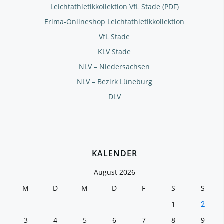
Leichtathletikkollektion VfL Stade (PDF)
Erima-Onlineshop Leichtathletikkollektion
VfL Stade
KLV Stade
NLV – Niedersachsen
NLV – Bezirk Lüneburg
DLV
__________________
KALENDER
August 2026
M
D
M
D
F
S
S
1
2
3
4
5
6
7
8
9