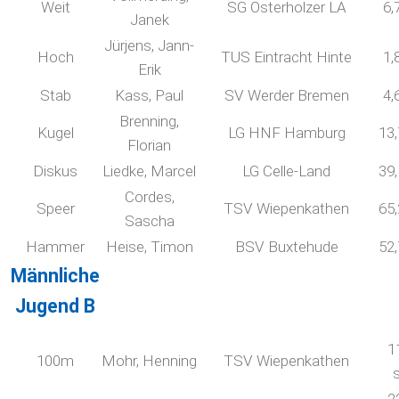
Weit
SG Osterholzer LA
6,
Janek
Jürjens, Jann-
Hoch
TUS Eintracht Hinte
1,
Erik
Stab
Kass, Paul
SV Werder Bremen
4,
Brenning,
Kugel
LG HNF Hamburg
13
Florian
Diskus
Liedke, Marcel
LG Celle-Land
39
Cordes,
Speer
TSV Wiepenkathen
65
Sascha
Hammer
Heise, Timon
BSV Buxtehude
52
Männliche
Jugend B
1
100m
Mohr, Henning
TSV Wiepenkathen