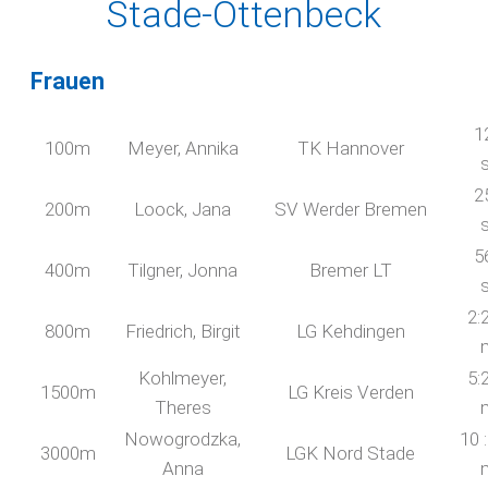
Stade-Ottenbeck
Frauen
1
100m
Meyer, Annika
TK Hannover
2
200m
Loock, Jana
SV Werder Bremen
5
400m
Tilgner, Jonna
Bremer LT
2:
800m
Friedrich, Birgit
LG Kehdingen
Kohlmeyer,
5:
1500m
LG Kreis Verden
Theres
Nowogrodzka,
10 
3000m
LGK Nord Stade
Anna