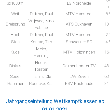
8:
3x1000m
LG Nordheide
Weit
Dittmer, Paul
MTV Hanstedt
6,
Valjevac, Nino
Dreisprung
ATS Cuxhaven
13
Fabrice
Hoch
Dittmer, Paul
MTV Hanstedt
2,
Stab
Konrad, Tim
Schweriner SC
4,
Meier,
Kugel
MTV Holzminden
16
Henning
Husak,
Diskus
Delmenhorster TV
48
Torsten
Speer
Harms, Ole
LAV Zeven
63
Hammer
Bösecke, Karl
BSV Buxtehude
31
Jahrgangseinteilung Wettkampfklassen ab
01.01.2021