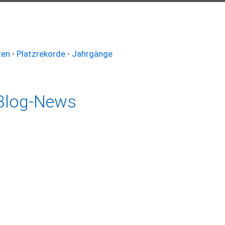
ten
•
Platzrekorde
•
Jahrgänge
Blog-News