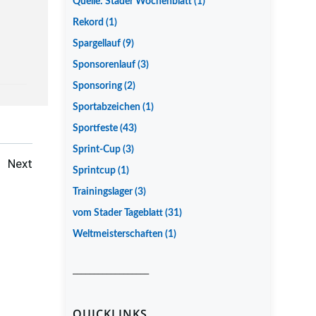
Quelle: Stader Wochenblatt
(1)
Rekord
(1)
Spargellauf
(9)
Sponsorenlauf
(3)
Sponsoring
(2)
Sportabzeichen
(1)
Sportfeste
(43)
Sprint-Cup
(3)
Posts
Next
Sprintcup
(1)
Trainingslager
(3)
navigation
vom Stader Tageblatt
(31)
Weltmeisterschaften
(1)
__________________
QUICKLINKS