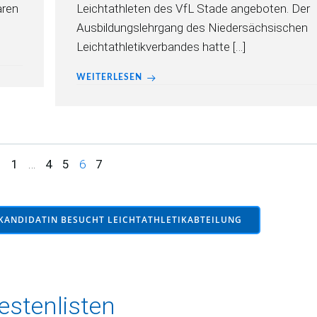
aren
Leichtathleten des VfL Stade angeboten. Der
Ausbildungslehrgang des Niedersächsischen
Leichtathletikverbandes hatte […]
WEITERLESEN
Page
Page
Page
Page
Page
1
…
4
5
6
7
KANDIDATIN BESUCHT LEICHTATHLETIKABTEILUNG
estenlisten