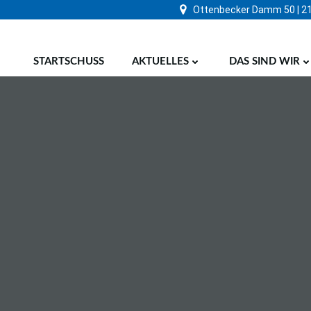
Zum
Ottenbecker Damm 50 | 2
Inhalt
springen
STARTSCHUSS
AKTUELLES
DAS SIND WIR