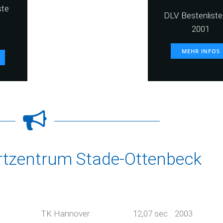
ste
DLV Bestenliste 
2001
MEHR INFOS
rtzentrum Stade-Ottenbeck
TK Hannover
12,07 sec
2003