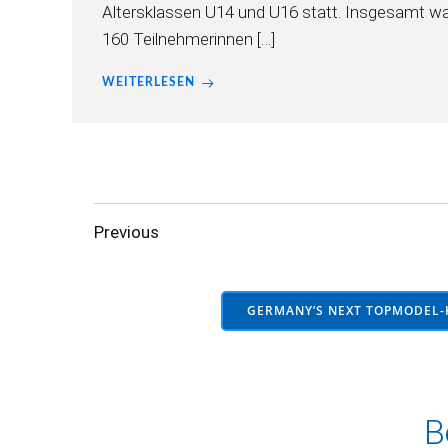
Altersklassen U14 und U16 statt. Insgesamt w
160 Teilnehmerinnen […]
WEITERLESEN
Posts
Posts
Previous
navigation
navigation
GERMANY’S NEXT TOPMODEL-
B