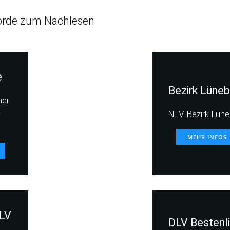
rde zum Nachlesen
e
Bezirk Lüneb
her
-
NLV Bezirk Lüne
MEHR INFOS
LV
DLV Bestenl