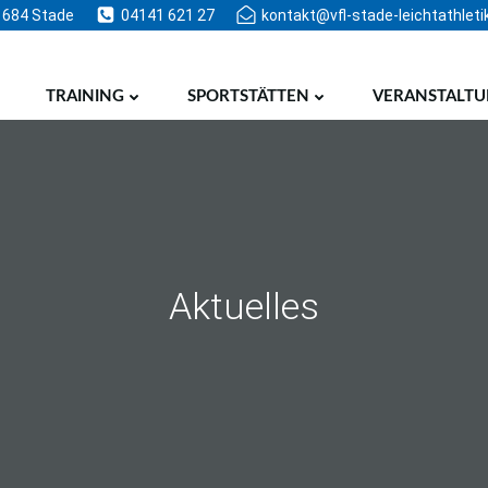
1684 Stade
04141 621 27
kontakt@vfl-stade-leichtathleti
TRAINING
SPORTSTÄTTEN
VERANSTALT
Aktuelles