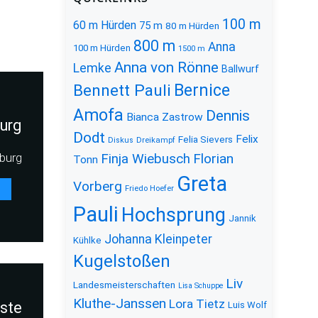
100 m
60 m Hürden
75 m
80 m Hürden
800 m
Anna
100 m Hürden
1500 m
Anna von Rönne
Lemke
Ballwurf
Bernice
Bennett Pauli
Amofa
Dennis
Bianca Zastrow
urg
Dodt
Felix
Felia Sievers
Diskus
Dreikampf
burg
Florian
Finja Wiebusch
Tonn
Greta
Vorberg
Friedo Hoefer
Pauli
Hochsprung
Jannik
Johanna Kleinpeter
Kühlke
Kugelstoßen
Liv
Landesmeisterschaften
Lisa Schuppe
Kluthe-Janssen
Lora Tietz
iste
Luis Wolf