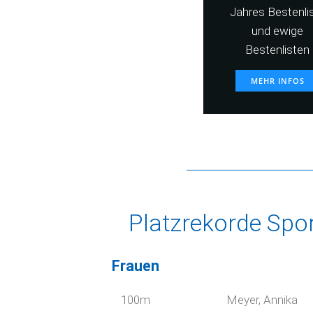
Jahres Bestenli
und ewige
Bestenlisten
MEHR INFOS
Platzrekorde Spo
Frauen
100m
Meyer, Annika