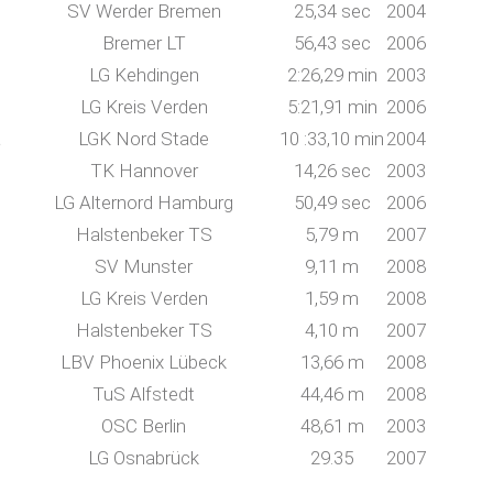
SV Werder Bremen
25,34 sec
2004
Bremer LT
56,43 sec
2006
LG Kehdingen
2:26,29 min
2003
LG Kreis Verden
5:21,91 min
2006
a
LGK Nord Stade
10 :33,10 min
2004
TK Hannover
14,26 sec
2003
LG Alternord Hamburg
50,49 sec
2006
Halstenbeker TS
5,79 m
2007
SV Munster
9,11 m
2008
LG Kreis Verden
1,59 m
2008
Halstenbeker TS
4,10 m
2007
LBV Phoenix Lübeck
13,66 m
2008
TuS Alfstedt
44,46 m
2008
OSC Berlin
48,61 m
2003
LG Osnabrück
29.35
2007