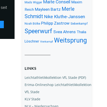
Maite Conseil
Maxim
Mads Wigger
seit
Merle
Mayleen Bartz
Reich
Schmidt
Nike Kluthe-Janssen
Philipp Zastrow
Noah Bölke
Siebenkampf
Speerwurf
Svea Ahrens
Thalia
Weitsprung
Löschner
Vierkampf
__________________
LINKS
Leichtathletikkollektion VfL Stade (PDF)
Erima-Onlineshop Leichtathletikkollektion
VfL Stade
KLV Stade
NLV – Niedersachsen