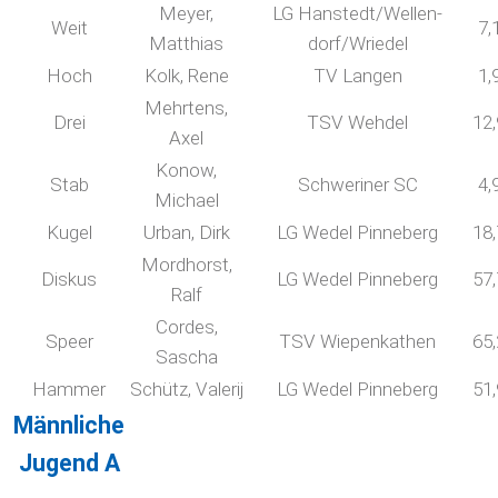
Meyer,
LG Hanstedt/Wellen-
Weit
7,
Matthias
dorf/Wriedel
Hoch
Kolk, Rene
TV Langen
1,
Mehrtens,
Drei
TSV Wehdel
12
Axel
Konow,
Stab
Schweriner SC
4,
Michael
Kugel
Urban, Dirk
LG Wedel Pinneberg
18
Mordhorst,
Diskus
LG Wedel Pinneberg
57
Ralf
Cordes,
Speer
TSV Wiepenkathen
65
Sascha
Hammer
Schütz, Valerij
LG Wedel Pinneberg
51
Männliche
Jugend A