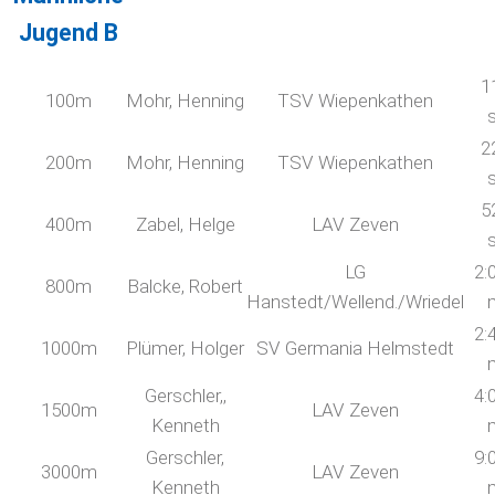
Jugend B
1
100m
Mohr, Henning
TSV Wiepenkathen
2
200m
Mohr, Henning
TSV Wiepenkathen
5
400m
Zabel, Helge
LAV Zeven
LG
2:
800m
Balcke, Robert
Hanstedt/Wellend./Wriedel
2:
1000m
Plümer, Holger
SV Germania Helmstedt
Gerschler,,
4:
1500m
LAV Zeven
Kenneth
Gerschler,
9:
3000m
LAV Zeven
Kenneth