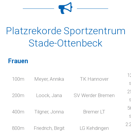
Platzrekorde Sportzentrum
Stade-Ottenbeck
Frauen
1
100m
Meyer, Annika
TK Hannover
2
200m
Loock, Jana
SV Werder Bremen
5
400m
Tilgner, Jonna
Bremer LT
2:
800m
Friedrich, Birgit
LG Kehdingen