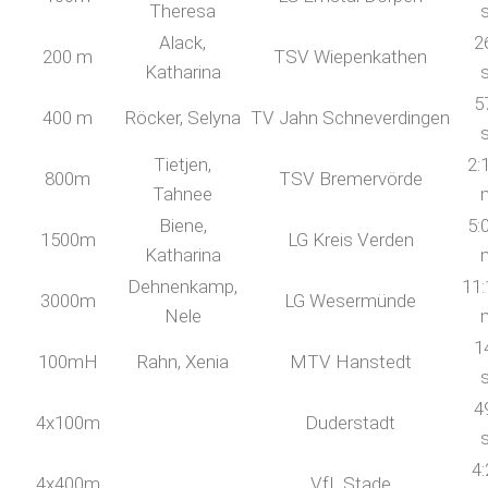
Theresa
Alack,
2
200 m
TSV Wiepenkathen
Katharina
5
400 m
Röcker, Selyna
TV Jahn Schneverdingen
Tietjen,
2:
800m
TSV Bremervörde
Tahnee
Biene,
5:
1500m
LG Kreis Verden
Katharina
Dehnenkamp,
11:
3000m
LG Wesermünde
Nele
1
100mH
Rahn, Xenia
MTV Hanstedt
4
4x100m
Duderstadt
4:
4x400m
VfL Stade