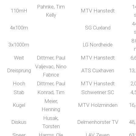
Pahnke, Tim
1
110mH
MTV Hanstedt
Kelly
4
4x100m
SG Cuxland
8:
3x1000m
LG Nordheide
Weit
Dittmer, Paul
MTV Hanstedt
6,
Valjevac, Nino
Dreisprung
ATS Cuxhaven
13
Fabrice
Hoch
Dittmer, Paul
MTV Hanstedt
2,
Stab
Konrad, Tim
Schweriner SC
4,
Meier,
Kugel
MTV Holzminden
16
Henning
Husak,
Diskus
Delmenhorster TV
48
Torsten
Speer
Harms, Ole
LAV Zeven
63