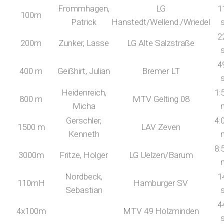
Frommhagen,
LG
1
100m
Patrick
Hanstedt/Wellend./Wriedel
2
200m
Zunker, Lasse
LG Alte Salzstraße
4
400 m
Geißhirt, Julian
Bremer LT
Heidenreich,
1:
800 m
MTV Gelting 08
Micha
Gerschler,
4:
1500 m
LAV Zeven
Kenneth
8:
3000m
Fritze, Holger
LG Uelzen/Barum
Nordbeck,
1
110mH
Hamburger SV
Sebastian
4
4x100m
MTV 49 Holzminden