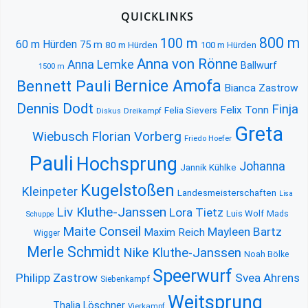
QUICKLINKS
800 m
100 m
60 m Hürden
75 m
80 m Hürden
100 m Hürden
Anna von Rönne
Anna Lemke
Ballwurf
1500 m
Bernice Amofa
Bennett Pauli
Bianca Zastrow
Dennis Dodt
Finja
Felix Tonn
Felia Sievers
Diskus
Dreikampf
Greta
Florian Vorberg
Wiebusch
Friedo Hoefer
Pauli
Hochsprung
Johanna
Jannik Kühlke
Kugelstoßen
Kleinpeter
Landesmeisterschaften
Lisa
Liv Kluthe-Janssen
Lora Tietz
Luis Wolf
Mads
Schuppe
Maite Conseil
Mayleen Bartz
Maxim Reich
Wigger
Merle Schmidt
Nike Kluthe-Janssen
Noah Bölke
Speerwurf
Philipp Zastrow
Svea Ahrens
Siebenkampf
Weitsprung
Thalia Löschner
Vierkampf