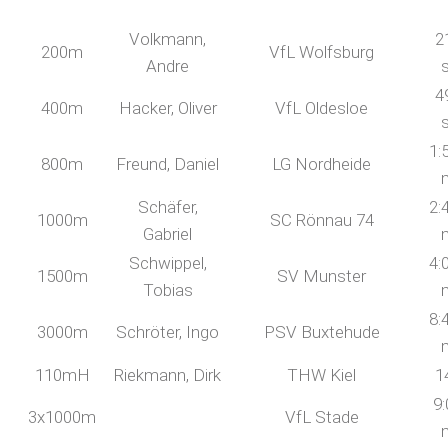
Volkmann,
2
200m
VfL Wolfsburg
Andre
4
400m
Hacker, Oliver
VfL Oldesloe
1:
800m
Freund, Daniel
LG Nordheide
Schäfer,
2:
1000m
SC Rönnau 74
Gabriel
Schwippel,
4:
1500m
SV Munster
Tobias
8:
3000m
Schröter, Ingo
PSV Buxtehude
110mH
Riekmann, Dirk
THW Kiel
1
9:
3x1000m
VfL Stade