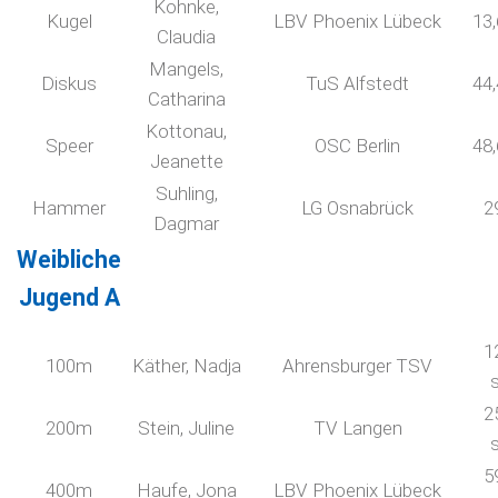
Kohnke,
Kugel
LBV Phoenix Lübeck
13
Claudia
Mangels,
Diskus
TuS Alfstedt
44
Catharina
Kottonau,
Speer
OSC Berlin
48
Jeanette
Suhling,
Hammer
LG Osnabrück
2
Dagmar
Weibliche
Jugend A
1
100m
Käther, Nadja
Ahrensburger TSV
2
200m
Stein, Juline
TV Langen
5
400m
Haufe, Jona
LBV Phoenix Lübeck