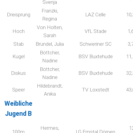
Svenja
Franzki,
Dreisprung
LAZ Celle
10
Regina
Von Holten,
Hoch
VfL Stade
1,
Sarah
Stab
Bründel, Julia
Schweriner SC
3,
Böttcher,
Kugel
BSV Buxtehude
11
Nadine
Böttcher,
Diskus
BSV Buxtehude
32
Nadine
Hildebrandt,
Speer
TV Loxstedt
43
Anika
Weibliche
Jugend B
Hermes,
1
100m
LG Emstal Dörpen