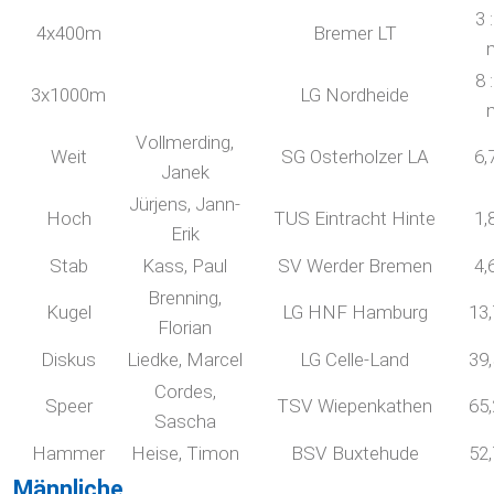
3 
4x400m
Bremer LT
8 
3x1000m
LG Nordheide
Vollmerding,
Weit
SG Osterholzer LA
6,
Janek
Jürjens, Jann-
Hoch
TUS Eintracht Hinte
1,
Erik
Stab
Kass, Paul
SV Werder Bremen
4,
Brenning,
Kugel
LG HNF Hamburg
13
Florian
Diskus
Liedke, Marcel
LG Celle-Land
39
Cordes,
Speer
TSV Wiepenkathen
65
Sascha
Hammer
Heise, Timon
BSV Buxtehude
52
Männliche