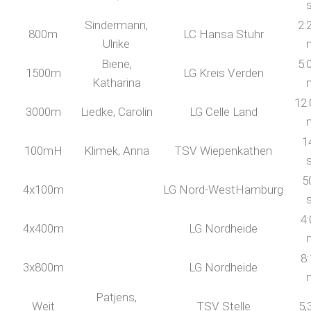
Sindermann,
2:
800m
LC Hansa Stuhr
Ulrike
Biene,
5:
1500m
LG Kreis Verden
Katharina
12:
3000m
Liedke, Carolin
LG Celle Land
1
100mH
Klimek, Anna
TSV Wiepenkathen
5
4x100m
LG Nord-WestHamburg
4:
4x400m
LG Nordheide
8:
3x800m
LG Nordheide
Patjens,
Weit
TSV Stelle
5,