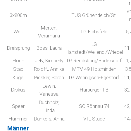
8:
3x800m
TUS Grünendeich/St.
Merten,
Weit
LG Eichsfeld
5,
Veramaria
LG
Dreisprung
Boss, Laura
11
Hanstedt/Wellend./Wriedel
Hoch
Jeß, Kimberly
LG Rendsburg/Büdelsdorf
1,
Stab
Roloff,, Annika
MTV 49 Holzminden
3,
Kugel
Piesker, Sarah
LG Wennigsen-Egestorf
11
Lewin,
Diskus
Harburger TB
32
Vanessa
Buchholz,
Speer
SC Rönnau 74
42
Linda
Hammer
Dankers, Anna
VfL Stade
14
Männer