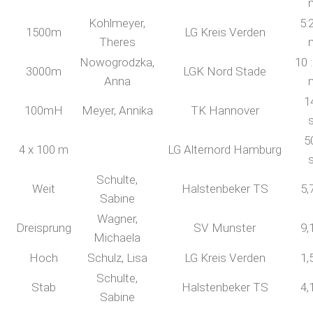
Kohlmeyer,
5:
1500m
LG Kreis Verden
Theres
Nowogrodzka,
10 
3000m
LGK Nord Stade
Anna
1
100mH
Meyer, Annika
TK Hannover
5
4 x 100 m
LG Alternord Hamburg
Schulte,
Weit
Halstenbeker TS
5,
Sabine
Wagner,
Dreisprung
SV Munster
9,
Michaela
Hoch
Schulz, Lisa
LG Kreis Verden
1,
Schulte,
Stab
Halstenbeker TS
4,
Sabine