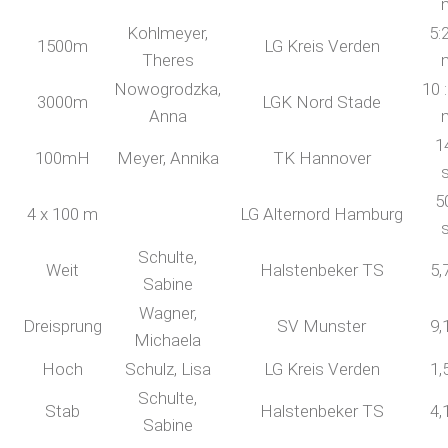
Kohlmeyer,
5:
1500m
LG Kreis Verden
Theres
Nowogrodzka,
10 
3000m
LGK Nord Stade
Anna
1
100mH
Meyer, Annika
TK Hannover
5
4 x 100 m
LG Alternord Hamburg
Schulte,
Weit
Halstenbeker TS
5,
Sabine
Wagner,
Dreisprung
SV Munster
9,
Michaela
Hoch
Schulz, Lisa
LG Kreis Verden
1,
Schulte,
Stab
Halstenbeker TS
4,
Sabine