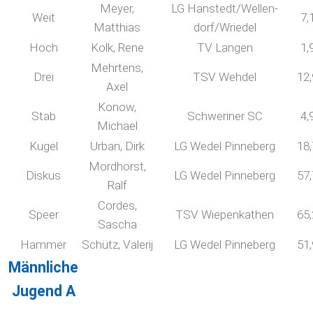
Meyer,
LG Hanstedt/Wellen-
Weit
7,
Matthias
dorf/Wriedel
Hoch
Kolk, Rene
TV Langen
1,
Mehrtens,
Drei
TSV Wehdel
12
Axel
Konow,
Stab
Schweriner SC
4,
Michael
Kugel
Urban, Dirk
LG Wedel Pinneberg
18
Mordhorst,
Diskus
LG Wedel Pinneberg
57
Ralf
Cordes,
Speer
TSV Wiepenkathen
65
Sascha
Hammer
Schütz, Valerij
LG Wedel Pinneberg
51
Männliche
Jugend A