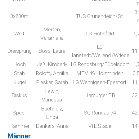
8:
3x800m
TUS Grünendeich/St.
Merten,
Weit
LG Eichsfeld
5,
Veramaria
LG
Dreisprung
Boss, Laura
11
Hanstedt/Wellend./Wriedel
Hoch
Jeß, Kimberly
LG Rendsburg/Büdelsdorf
1,
Stab
Roloff,, Annika
MTV 49 Holzminden
3,
Kugel
Piesker, Sarah
LG Wennigsen-Egestorf
11
Lewin,
Diskus
Harburger TB
32
Vanessa
Buchholz,
Speer
SC Rönnau 74
42
Linda
Hammer
Dankers, Anna
VfL Stade
14
Männer