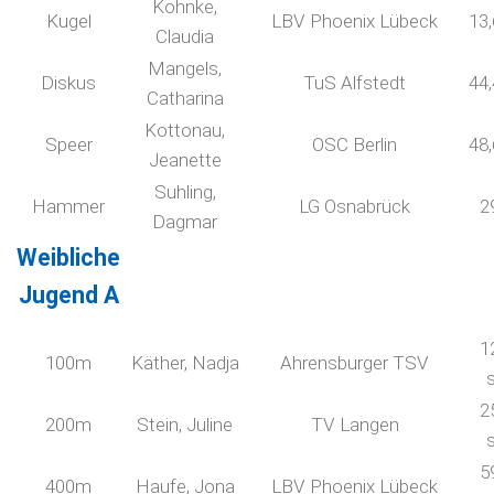
Kohnke,
Kugel
LBV Phoenix Lübeck
13
Claudia
Mangels,
Diskus
TuS Alfstedt
44
Catharina
Kottonau,
Speer
OSC Berlin
48
Jeanette
Suhling,
Hammer
LG Osnabrück
2
Dagmar
Weibliche
Jugend A
1
100m
Käther, Nadja
Ahrensburger TSV
2
200m
Stein, Juline
TV Langen
5
400m
Haufe, Jona
LBV Phoenix Lübeck