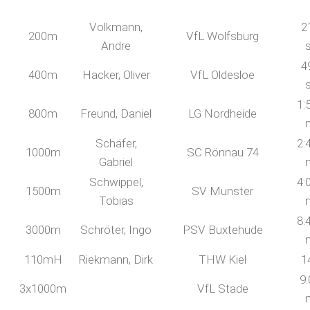
Volkmann,
2
200m
VfL Wolfsburg
Andre
4
400m
Hacker, Oliver
VfL Oldesloe
1:
800m
Freund, Daniel
LG Nordheide
Schäfer,
2:
1000m
SC Rönnau 74
Gabriel
Schwippel,
4:
1500m
SV Munster
Tobias
8:
3000m
Schröter, Ingo
PSV Buxtehude
110mH
Riekmann, Dirk
THW Kiel
1
9:
3x1000m
VfL Stade