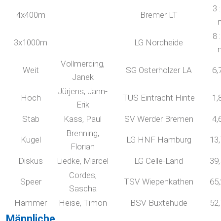
3 
4x400m
Bremer LT
8 
3x1000m
LG Nordheide
Vollmerding,
Weit
SG Osterholzer LA
6,
Janek
Jürjens, Jann-
Hoch
TUS Eintracht Hinte
1,
Erik
Stab
Kass, Paul
SV Werder Bremen
4,
Brenning,
Kugel
LG HNF Hamburg
13
Florian
Diskus
Liedke, Marcel
LG Celle-Land
39
Cordes,
Speer
TSV Wiepenkathen
65
Sascha
Hammer
Heise, Timon
BSV Buxtehude
52
Männliche