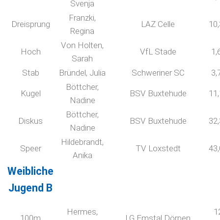
Svenja
Franzki,
Dreisprung
LAZ Celle
10
Regina
Von Holten,
Hoch
VfL Stade
1,
Sarah
Stab
Bründel, Julia
Schweriner SC
3,
Böttcher,
Kugel
BSV Buxtehude
11
Nadine
Böttcher,
Diskus
BSV Buxtehude
32
Nadine
Hildebrandt,
Speer
TV Loxstedt
43
Anika
Weibliche
Jugend B
Hermes,
1
100m
LG Emstal Dörpen