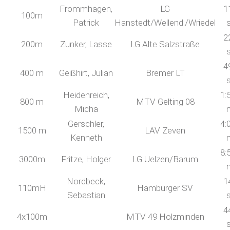
Frommhagen,
LG
1
100m
Patrick
Hanstedt/Wellend./Wriedel
2
200m
Zunker, Lasse
LG Alte Salzstraße
4
400 m
Geißhirt, Julian
Bremer LT
Heidenreich,
1:
800 m
MTV Gelting 08
Micha
Gerschler,
4:
1500 m
LAV Zeven
Kenneth
8:
3000m
Fritze, Holger
LG Uelzen/Barum
Nordbeck,
1
110mH
Hamburger SV
Sebastian
4
4x100m
MTV 49 Holzminden