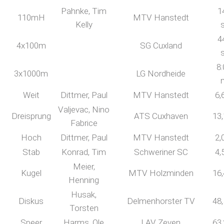
Pahnke, Tim
1
110mH
MTV Hanstedt
Kelly
4
4x100m
SG Cuxland
8:
3x1000m
LG Nordheide
Weit
Dittmer, Paul
MTV Hanstedt
6,
Valjevac, Nino
Dreisprung
ATS Cuxhaven
13
Fabrice
Hoch
Dittmer, Paul
MTV Hanstedt
2,
Stab
Konrad, Tim
Schweriner SC
4,
Meier,
Kugel
MTV Holzminden
16
Henning
Husak,
Diskus
Delmenhorster TV
48
Torsten
Speer
Harms, Ole
LAV Zeven
63