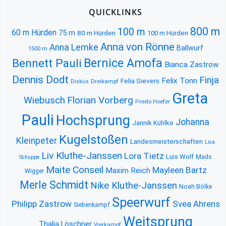
QUICKLINKS
800 m
100 m
60 m Hürden
75 m
80 m Hürden
100 m Hürden
Anna von Rönne
Anna Lemke
Ballwurf
1500 m
Bernice Amofa
Bennett Pauli
Bianca Zastrow
Dennis Dodt
Finja
Felix Tonn
Felia Sievers
Diskus
Dreikampf
Greta
Florian Vorberg
Wiebusch
Friedo Hoefer
Pauli
Hochsprung
Johanna
Jannik Kühlke
Kugelstoßen
Kleinpeter
Landesmeisterschaften
Lisa
Liv Kluthe-Janssen
Lora Tietz
Luis Wolf
Mads
Schuppe
Maite Conseil
Mayleen Bartz
Maxim Reich
Wigger
Merle Schmidt
Nike Kluthe-Janssen
Noah Bölke
Speerwurf
Philipp Zastrow
Svea Ahrens
Siebenkampf
Weitsprung
Thalia Löschner
Vierkampf