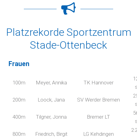
Platzrekorde Sportzentrum
Stade-Ottenbeck
Frauen
1
100m
Meyer, Annika
TK Hannover
2
200m
Loock, Jana
SV Werder Bremen
5
400m
Tilgner, Jonna
Bremer LT
2:
800m
Friedrich, Birgit
LG Kehdingen