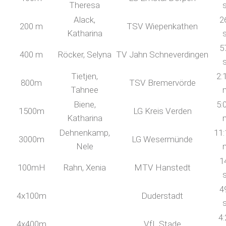
Theresa
Alack,
2
200 m
TSV Wiepenkathen
Katharina
5
400 m
Röcker, Selyna
TV Jahn Schneverdingen
Tietjen,
2:
800m
TSV Bremervörde
Tahnee
Biene,
5:
1500m
LG Kreis Verden
Katharina
Dehnenkamp,
11:
3000m
LG Wesermünde
Nele
1
100mH
Rahn, Xenia
MTV Hanstedt
4
4x100m
Duderstadt
4:
4x400m
VfL Stade