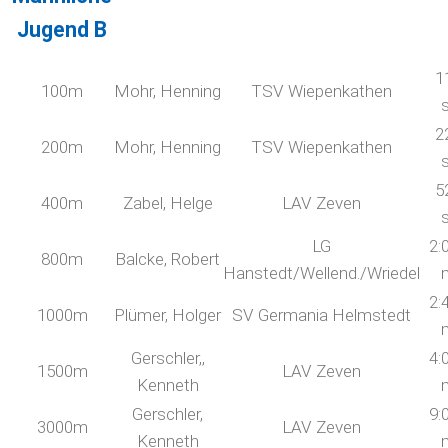
Jugend B
1
100m
Mohr, Henning
TSV Wiepenkathen
2
200m
Mohr, Henning
TSV Wiepenkathen
5
400m
Zabel, Helge
LAV Zeven
LG
2:
800m
Balcke, Robert
Hanstedt/Wellend./Wriedel
2:
1000m
Plümer, Holger
SV Germania Helmstedt
Gerschler,,
4:
1500m
LAV Zeven
Kenneth
Gerschler,
9:
3000m
LAV Zeven
Kenneth