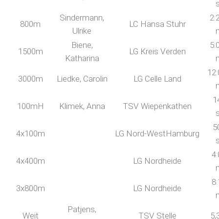
Sindermann,
2:
800m
LC Hansa Stuhr
Ulrike
Biene,
5:
1500m
LG Kreis Verden
Katharina
12:
3000m
Liedke, Carolin
LG Celle Land
1
100mH
Klimek, Anna
TSV Wiepenkathen
5
4x100m
LG Nord-WestHamburg
4:
4x400m
LG Nordheide
8:
3x800m
LG Nordheide
Patjens,
Weit
TSV Stelle
5,