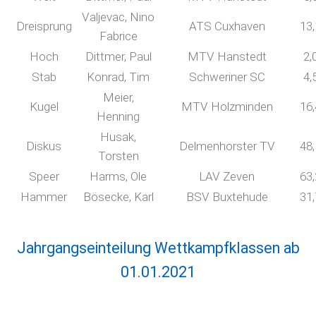
Valjevac, Nino
Dreisprung
ATS Cuxhaven
13
Fabrice
Hoch
Dittmer, Paul
MTV Hanstedt
2,
Stab
Konrad, Tim
Schweriner SC
4,
Meier,
Kugel
MTV Holzminden
16
Henning
Husak,
Diskus
Delmenhorster TV
48
Torsten
Speer
Harms, Ole
LAV Zeven
63
Hammer
Bösecke, Karl
BSV Buxtehude
31
Jahrgangseinteilung Wettkampfklassen ab
01.01.2021