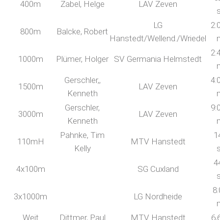
400m
Zabel, Helge
LAV Zeven
LG
2:
800m
Balcke, Robert
Hanstedt/Wellend./Wriedel
2:
1000m
Plümer, Holger
SV Germania Helmstedt
Gerschler,,
4:
1500m
LAV Zeven
Kenneth
Gerschler,
9:
3000m
LAV Zeven
Kenneth
Pahnke, Tim
1
110mH
MTV Hanstedt
Kelly
4
4x100m
SG Cuxland
8:
3x1000m
LG Nordheide
Weit
Dittmer, Paul
MTV Hanstedt
6,