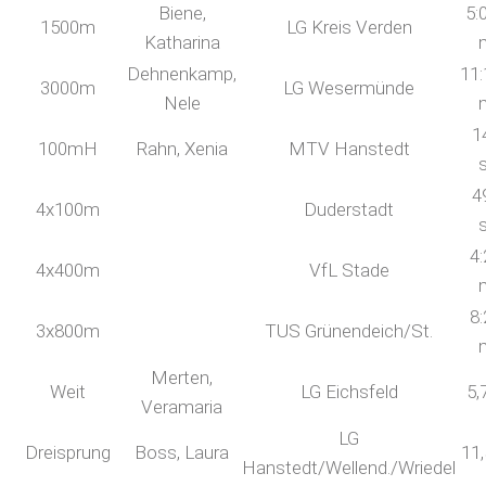
Biene,
5:
1500m
LG Kreis Verden
Katharina
Dehnenkamp,
11:
3000m
LG Wesermünde
Nele
1
100mH
Rahn, Xenia
MTV Hanstedt
4
4x100m
Duderstadt
4:
4x400m
VfL Stade
8:
3x800m
TUS Grünendeich/St.
Merten,
Weit
LG Eichsfeld
5,
Veramaria
LG
Dreisprung
Boss, Laura
11
Hanstedt/Wellend./Wriedel