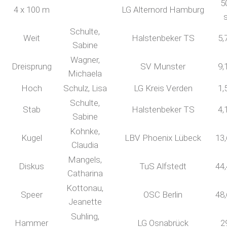
5
4 x 100 m
LG Alternord Hamburg
Schulte,
Weit
Halstenbeker TS
5,
Sabine
Wagner,
Dreisprung
SV Munster
9,
Michaela
Hoch
Schulz, Lisa
LG Kreis Verden
1,
Schulte,
Stab
Halstenbeker TS
4,
Sabine
Kohnke,
Kugel
LBV Phoenix Lübeck
13
Claudia
Mangels,
Diskus
TuS Alfstedt
44
Catharina
Kottonau,
Speer
OSC Berlin
48
Jeanette
Suhling,
Hammer
LG Osnabrück
2