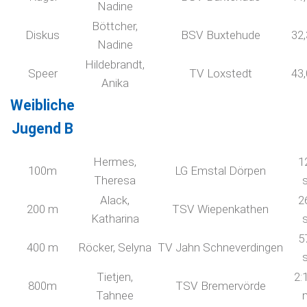
Nadine
Böttcher,
Diskus
BSV Buxtehude
32
Nadine
Hildebrandt,
Speer
TV Loxstedt
43
Anika
Weibliche
Jugend B
Hermes,
1
100m
LG Emstal Dörpen
Theresa
Alack,
2
200 m
TSV Wiepenkathen
Katharina
5
400 m
Röcker, Selyna
TV Jahn Schneverdingen
Tietjen,
2:
800m
TSV Bremervörde
Tahnee