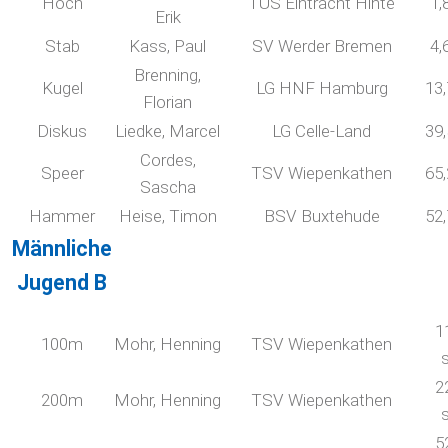
Hoch
TUS Eintracht Hinte
1,
Erik
Stab
Kass, Paul
SV Werder Bremen
4,
Brenning,
Kugel
LG HNF Hamburg
13
Florian
Diskus
Liedke, Marcel
LG Celle-Land
39
Cordes,
Speer
TSV Wiepenkathen
65
Sascha
Hammer
Heise, Timon
BSV Buxtehude
52
Männliche
Jugend B
1
100m
Mohr, Henning
TSV Wiepenkathen
2
200m
Mohr, Henning
TSV Wiepenkathen
5