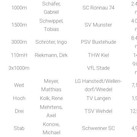
Schäfer,
2:
1000m
SC Rönnau 74
Gabriel
Schwippel,
4:
1500m
SV Munster
Tobias
8:
3000m
Schröter, Ingo
PSV Buxtehude
110mH
Riekmann, Dirk
THW Kiel
1
9:
3x1000m
VfL Stade
Meyer,
LG Hanstedt/Wellen-
Weit
7,
Matthias
dorf/Wriedel
Hoch
Kolk, Rene
TV Langen
1,
Mehrtens,
Drei
TSV Wehdel
12
Axel
Konow,
Stab
Schweriner SC
4,
Michael