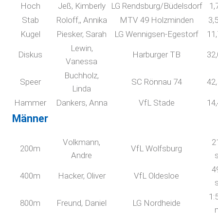
Hoch
Jeß, Kimberly
LG Rendsburg/Büdelsdorf
1,
Stab
Roloff,, Annika
MTV 49 Holzminden
3,
Kugel
Piesker, Sarah
LG Wennigsen-Egestorf
11
Lewin,
Diskus
Harburger TB
32
Vanessa
Buchholz,
Speer
SC Rönnau 74
42
Linda
Hammer
Dankers, Anna
VfL Stade
14
Männer
Volkmann,
2
200m
VfL Wolfsburg
Andre
4
400m
Hacker, Oliver
VfL Oldesloe
1:
800m
Freund, Daniel
LG Nordheide