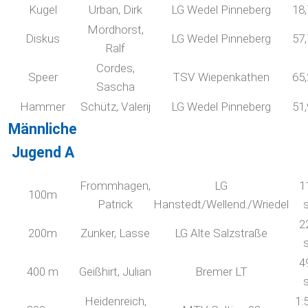
Kugel
Urban, Dirk
LG Wedel Pinneberg
18
Mordhorst,
Diskus
LG Wedel Pinneberg
57
Ralf
Cordes,
Speer
TSV Wiepenkathen
65
Sascha
Hammer
Schütz, Valerij
LG Wedel Pinneberg
51
Männliche
Jugend A
Frommhagen,
LG
1
100m
Patrick
Hanstedt/Wellend./Wriedel
2
200m
Zunker, Lasse
LG Alte Salzstraße
4
400 m
Geißhirt, Julian
Bremer LT
Heidenreich,
1: