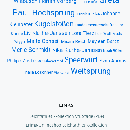
Greta
Florian Vorberg
Wiebusch
Friedo Hoefer
Pauli
Hochsprung
Johanna
Jannik Kühlke
Kugelstoßen
Kleinpeter
Landesmeisterschaften
Lisa
Liv Kluthe-Janssen
Lora Tietz
Luis Wolf
Mads
Schuppe
Maite Conseil
Mayleen Bartz
Maxim Reich
Wigger
Merle Schmidt
Nike Kluthe-Janssen
Noah Bölke
Speerwurf
Philipp Zastrow
Svea Ahrens
Siebenkampf
Weitsprung
Thalia Löschner
Vierkampf
__________________
LINKS
Leichtathletikkollektion VfL Stade (PDF)
Erima-Onlineshop Leichtathletikkollektion