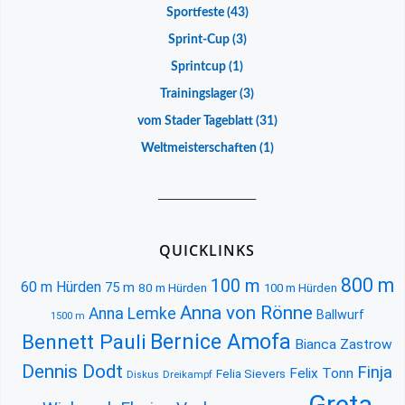
Sportfeste
(43)
Sprint-Cup
(3)
Sprintcup
(1)
Trainingslager
(3)
vom Stader Tageblatt
(31)
Weltmeisterschaften
(1)
__________________
QUICKLINKS
800 m
100 m
60 m Hürden
75 m
80 m Hürden
100 m Hürden
Anna von Rönne
Anna Lemke
Ballwurf
1500 m
Bernice Amofa
Bennett Pauli
Bianca Zastrow
Dennis Dodt
Finja
Felix Tonn
Felia Sievers
Diskus
Dreikampf