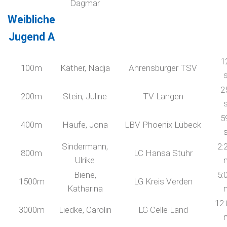
Dagmar
Weibliche
Jugend A
1
100m
Käther, Nadja
Ahrensburger TSV
2
200m
Stein, Juline
TV Langen
5
400m
Haufe, Jona
LBV Phoenix Lübeck
Sindermann,
2:
800m
LC Hansa Stuhr
Ulrike
Biene,
5:
1500m
LG Kreis Verden
Katharina
12:
3000m
Liedke, Carolin
LG Celle Land