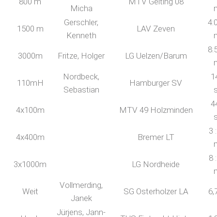
800 m
MTV Gelting 08
Micha
Gerschler,
4:
1500 m
LAV Zeven
Kenneth
8:
3000m
Fritze, Holger
LG Uelzen/Barum
Nordbeck,
1
110mH
Hamburger SV
Sebastian
4
4x100m
MTV 49 Holzminden
3 
4x400m
Bremer LT
8 
3x1000m
LG Nordheide
Vollmerding,
Weit
SG Osterholzer LA
6,
Janek
Jürjens, Jann-