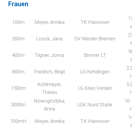
Frauen
1
100m
Meyer, Annika
TK Hannover
2
200m
Loock, Jana
SV Werder Bremen
5
400m
Tilgner, Jonna
Bremer LT
2:
800m
Friedrich, Birgit
LG Kehdingen
Kohlmeyer,
5:
1500m
LG Kreis Verden
Theres
Nowogrodzka,
10 
3000m
LGK Nord Stade
Anna
1
100mH
Meyer, Annika
TK Hannover