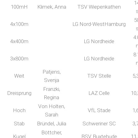
1
100mH
Klimek, Anna
TSV Wiepenkathen
5
4x100m
LG Nord-WestHamburg
4:
4x400m
LG Nordheide
8:
3x800m
LG Nordheide
Patjens,
Weit
TSV Stelle
5,
Svenja
Franzki,
Dreisprung
LAZ Celle
10
Regina
Von Holten,
Hoch
VfL Stade
1,
Sarah
Stab
Bründel, Julia
Schweriner SC
3,
Böttcher,
Kugel
BSV Buxtehude
11