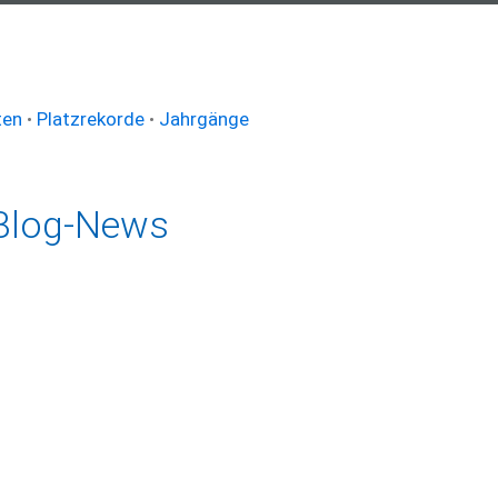
ten
•
Platzrekorde
•
Jahrgänge
Blog-News