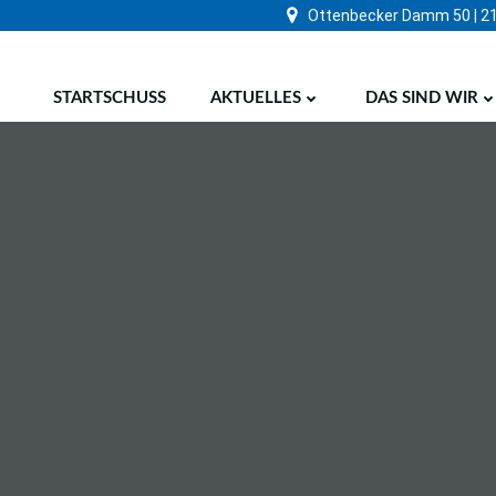
Zum
Ottenbecker Damm 50 | 2
Inhalt
springen
STARTSCHUSS
AKTUELLES
DAS SIND WIR