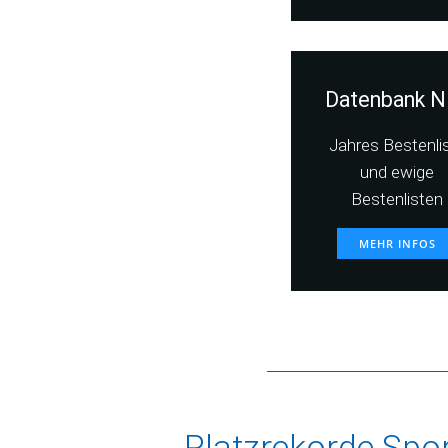
Datenbank N
Jahres Bestenli
und ewige
Bestenlisten
MEHR INFOS
Platzrekorde Spo