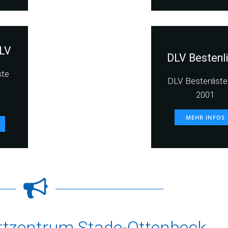
LV
DLV Bestenl
ste
DLV Bestenliste 
2001
MEHR INFOS
rtzentrum Stade-Ottenbeck