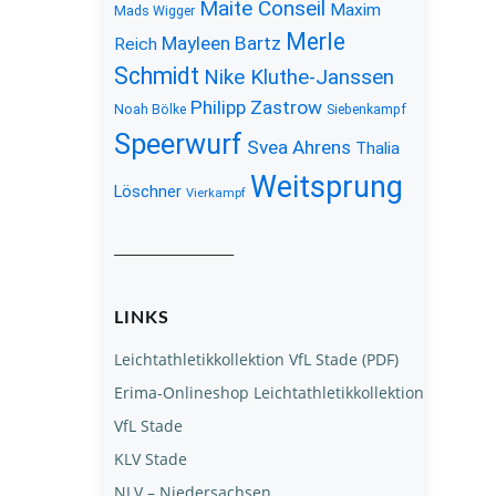
Maite Conseil
Maxim
Mads Wigger
Merle
Mayleen Bartz
Reich
Schmidt
Nike Kluthe-Janssen
Philipp Zastrow
Noah Bölke
Siebenkampf
Speerwurf
Svea Ahrens
Thalia
Weitsprung
Löschner
Vierkampf
__________________
LINKS
Leichtathletikkollektion VfL Stade (PDF)
Erima-Onlineshop Leichtathletikkollektion
VfL Stade
KLV Stade
NLV – Niedersachsen