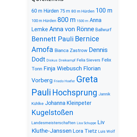
100 m
60 m Hürden
75 m
80 m Hürden
800 m
Anna
100 m Hürden
1500 m
Anna von Rönne
Lemke
Ballwurf
Bernice
Bennett Pauli
Amofa
Dennis
Bianca Zastrow
Dodt
Felix
Felia Sievers
Diskus
Dreikampf
Florian
Finja Wiebusch
Tonn
Greta
Vorberg
Friedo Hoefer
Pauli
Hochsprung
Jannik
Johanna Kleinpeter
Kühlke
Kugelstoßen
Liv
Landesmeisterschaften
Lisa Schuppe
Kluthe-Janssen
Lora Tietz
Luis Wolf