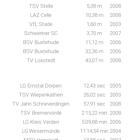
TSV Stelle
5,38 m
2008
LAZ Celle
10,38 m
2008
VfL Stade
1,60 m
2003
Schweriner SC
3,70 m
2007
BSV Buxtehude
11,12 m
2006
BSV Buxtehude
32,36 m
2006
TV Loxstedt
43,07 m
2008
LG Emstal Dörpen
12,43 sec
2005
TSV Wiepenkathen
26,02 sec
2003
TV Jahn Schneverdingen
57,91 sec
2008
TSV Bremervörde
2:15,22 min
2008
LG Kreis Verden
5:09,88 min
2006
LG Wesermünde
11:14,54 min
2004