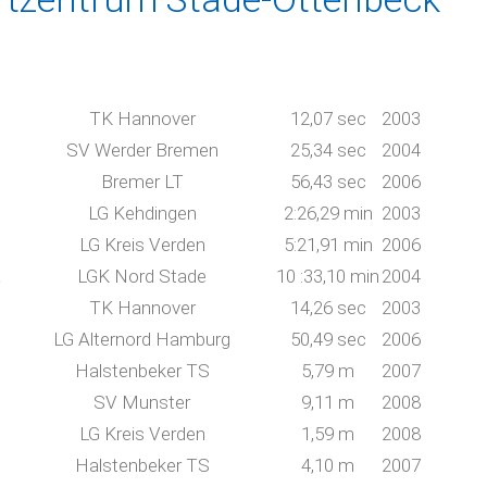
TK Hannover
12,07 sec
2003
SV Werder Bremen
25,34 sec
2004
Bremer LT
56,43 sec
2006
LG Kehdingen
2:26,29 min
2003
LG Kreis Verden
5:21,91 min
2006
a
LGK Nord Stade
10 :33,10 min
2004
TK Hannover
14,26 sec
2003
LG Alternord Hamburg
50,49 sec
2006
Halstenbeker TS
5,79 m
2007
SV Munster
9,11 m
2008
LG Kreis Verden
1,59 m
2008
Halstenbeker TS
4,10 m
2007