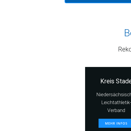
B
Reko
Kreis Stad
Niedersächsisc
Leichtathletik
Verband
MEHR INFOS