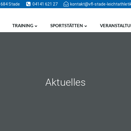
1684 Stade
04141 621 27
kontakt@vfl-stade-leichtathleti
TRAINING
SPORTSTÄTTEN
VERANSTALT
Aktuelles