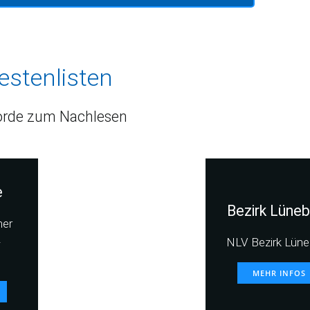
estenlisten
rde zum Nachlesen
e
Bezirk Lüneb
her
-
NLV Bezirk Lüne
MEHR INFOS