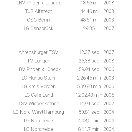
LBV Phoenix Lübeck
13,66 m
2008
TuS Alfstedt
44,46 m
2008
OSC Berlin
48,61 m
2003
LG Osnabrück
29.35
2007
Ahrensburger TSV
12,37 sec
2007
TV Langen
25,38 sec
2008
LBV Phoenix Lübeck
59,94 sec
2006
LC Hansa Stuhr
2:26,45 min
2003
LG Kreis Verden
5:09,88 min
2006
LG Celle Land
12:02,43 min
2005
TSV Wiepenkathen
14,94 sec
2007
LG Nord-WestHamburg
50,81 sec
2004
LG Nordheide
4:08,0 min
2004
LG Nordheide
8:11,7 min
2004