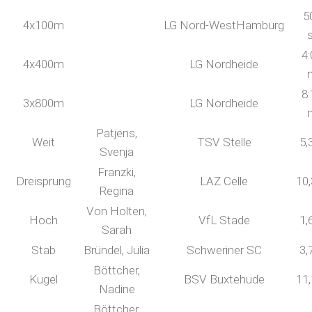
5
4x100m
LG Nord-WestHamburg
4:
4x400m
LG Nordheide
8:
3x800m
LG Nordheide
Patjens,
Weit
TSV Stelle
5,
Svenja
Franzki,
Dreisprung
LAZ Celle
10
Regina
Von Holten,
Hoch
VfL Stade
1,
Sarah
Stab
Bründel, Julia
Schweriner SC
3,
Böttcher,
Kugel
BSV Buxtehude
11
Nadine
Böttcher,