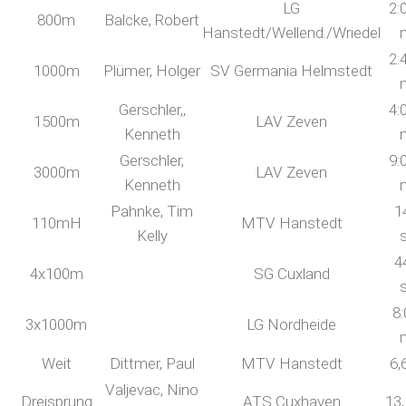
LG
2:
800m
Balcke, Robert
Hanstedt/Wellend./Wriedel
2:
1000m
Plümer, Holger
SV Germania Helmstedt
Gerschler,,
4:
1500m
LAV Zeven
Kenneth
Gerschler,
9:
3000m
LAV Zeven
Kenneth
Pahnke, Tim
1
110mH
MTV Hanstedt
Kelly
4
4x100m
SG Cuxland
8:
3x1000m
LG Nordheide
Weit
Dittmer, Paul
MTV Hanstedt
6,
Valjevac, Nino
Dreisprung
ATS Cuxhaven
13