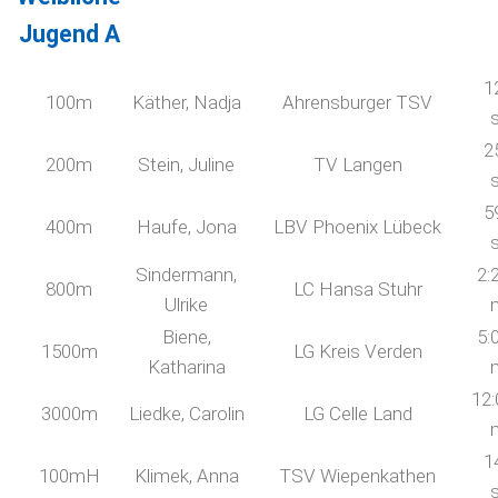
Jugend A
1
100m
Käther, Nadja
Ahrensburger TSV
2
200m
Stein, Juline
TV Langen
5
400m
Haufe, Jona
LBV Phoenix Lübeck
Sindermann,
2:
800m
LC Hansa Stuhr
Ulrike
Biene,
5:
1500m
LG Kreis Verden
Katharina
12:
3000m
Liedke, Carolin
LG Celle Land
1
100mH
Klimek, Anna
TSV Wiepenkathen