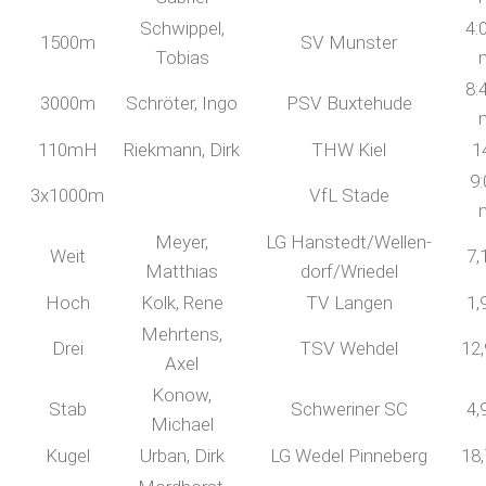
Schwippel,
4:
1500m
SV Munster
Tobias
8:
3000m
Schröter, Ingo
PSV Buxtehude
110mH
Riekmann, Dirk
THW Kiel
1
9:
3x1000m
VfL Stade
Meyer,
LG Hanstedt/Wellen-
Weit
7,
Matthias
dorf/Wriedel
Hoch
Kolk, Rene
TV Langen
1,
Mehrtens,
Drei
TSV Wehdel
12
Axel
Konow,
Stab
Schweriner SC
4,
Michael
Kugel
Urban, Dirk
LG Wedel Pinneberg
18