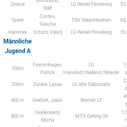
Mordhorst,
Diskus
LG Wedel Pinneberg
57
Ralf
Cordes,
Speer
TSV Wiepenkathen
65
Sascha
Hammer
Schütz, Valerij
LG Wedel Pinneberg
51
Männliche
Jugend A
Frommhagen,
LG
1
100m
Patrick
Hanstedt/Wellend./Wriedel
2
200m
Zunker, Lasse
LG Alte Salzstraße
4
400 m
Geißhirt, Julian
Bremer LT
Heidenreich,
1:
800 m
MTV Gelting 08
Micha