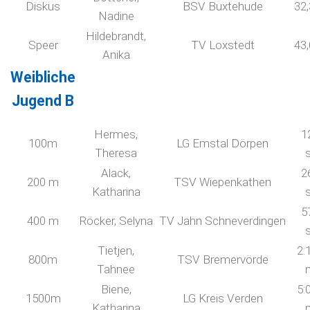
Diskus
BSV Buxtehude
32
Nadine
Hildebrandt,
Speer
TV Loxstedt
43
Anika
Weibliche
Jugend B
Hermes,
1
100m
LG Emstal Dörpen
Theresa
Alack,
2
200 m
TSV Wiepenkathen
Katharina
5
400 m
Röcker, Selyna
TV Jahn Schneverdingen
Tietjen,
2:
800m
TSV Bremervörde
Tahnee
Biene,
5:
1500m
LG Kreis Verden
Katharina