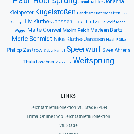
Pauli
Hochsprung
Johanna
Jannik Kühlke
Kugelstoßen
Kleinpeter
Landesmeisterschaften
Lisa
Liv Kluthe-Janssen
Lora Tietz
Luis Wolf
Mads
Schuppe
Maite Conseil
Mayleen Bartz
Maxim Reich
Wigger
Merle Schmidt
Nike Kluthe-Janssen
Noah Bölke
Speerwurf
Philipp Zastrow
Svea Ahrens
Siebenkampf
Weitsprung
Thalia Löschner
Vierkampf
__________________
LINKS
Leichtathletikkollektion VfL Stade (PDF)
Erima-Onlineshop Leichtathletikkollektion
VfL Stade