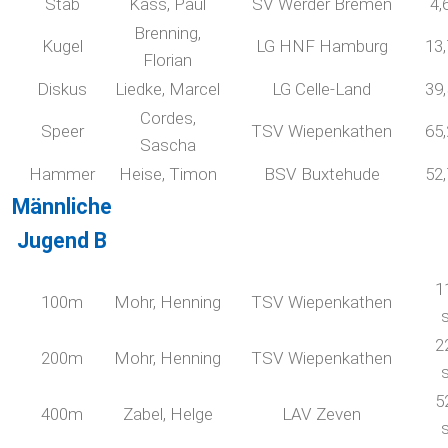
Stab
Kass, Paul
SV Werder Bremen
4,
Brenning,
Kugel
LG HNF Hamburg
13
Florian
Diskus
Liedke, Marcel
LG Celle-Land
39
Cordes,
Speer
TSV Wiepenkathen
65
Sascha
Hammer
Heise, Timon
BSV Buxtehude
52
Männliche
Jugend B
1
100m
Mohr, Henning
TSV Wiepenkathen
2
200m
Mohr, Henning
TSV Wiepenkathen
5
400m
Zabel, Helge
LAV Zeven