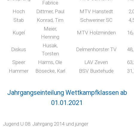
Fabrice
Hoch
Dittmer, Paul
MTV Hanstedt
2,
Stab
Konrad, Tim
Schweriner SC
4,
Meier,
Kugel
MTV Holzminden
16
Henning
Husak,
Diskus
Delmenhorster TV
48
Torsten
Speer
Harms, Ole
LAV Zeven
63
Hammer
Bösecke, Karl
BSV Buxtehude
31
Jahrgangseinteilung Wettkampfklassen ab
01.01.2021
Jugend U 08: Jahrgang 2014 und jünger