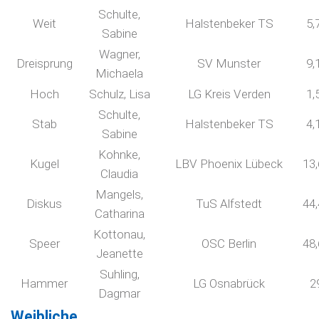
Schulte,
Weit
Halstenbeker TS
5,
Sabine
Wagner,
Dreisprung
SV Munster
9,
Michaela
Hoch
Schulz, Lisa
LG Kreis Verden
1,
Schulte,
Stab
Halstenbeker TS
4,
Sabine
Kohnke,
Kugel
LBV Phoenix Lübeck
13
Claudia
Mangels,
Diskus
TuS Alfstedt
44
Catharina
Kottonau,
Speer
OSC Berlin
48
Jeanette
Suhling,
Hammer
LG Osnabrück
2
Dagmar
Weibliche