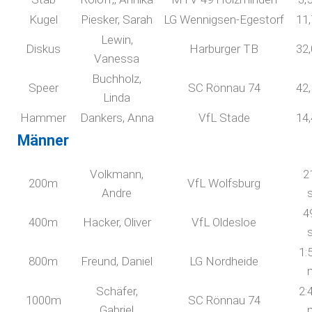
Kugel
Piesker, Sarah
LG Wennigsen-Egestorf
11
Lewin,
Diskus
Harburger TB
32
Vanessa
Buchholz,
Speer
SC Rönnau 74
42
Linda
Hammer
Dankers, Anna
VfL Stade
14
Männer
Volkmann,
2
200m
VfL Wolfsburg
Andre
4
400m
Hacker, Oliver
VfL Oldesloe
1:
800m
Freund, Daniel
LG Nordheide
Schäfer,
2:
1000m
SC Rönnau 74
Gabriel