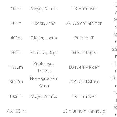
1
100m
Meyer, Annika
TK Hannover
2
200m
Loock, Jana
SV Werder Bremen
5
400m
Tilgner, Jonna
Bremer LT
2:
800m
Friedrich, Birgit
LG Kehdingen
Kohlmeyer,
5:
1500m
LG Kreis Verden
Theres
Nowogrodzka,
10 
3000m
LGK Nord Stade
Anna
1
100mH
Meyer, Annika
TK Hannover
5
4 x 100 m
LG Alternord Hamburg