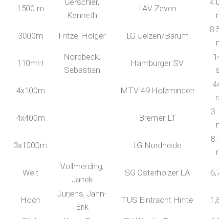
Gerschler,
4:
1500 m
LAV Zeven
Kenneth
8:
3000m
Fritze, Holger
LG Uelzen/Barum
Nordbeck,
1
110mH
Hamburger SV
Sebastian
4
4x100m
MTV 49 Holzminden
3 
4x400m
Bremer LT
8 
3x1000m
LG Nordheide
Vollmerding,
Weit
SG Osterholzer LA
6,
Janek
Jürjens, Jann-
Hoch
TUS Eintracht Hinte
1,
Erik