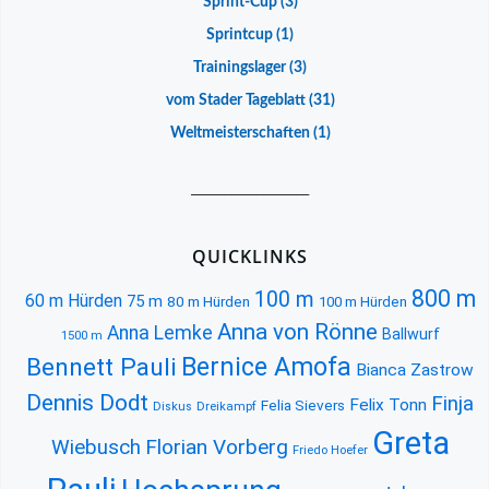
Sprint-Cup
(3)
Sprintcup
(1)
Trainingslager
(3)
vom Stader Tageblatt
(31)
Weltmeisterschaften
(1)
__________________
QUICKLINKS
800 m
100 m
60 m Hürden
75 m
80 m Hürden
100 m Hürden
Anna von Rönne
Anna Lemke
Ballwurf
1500 m
Bernice Amofa
Bennett Pauli
Bianca Zastrow
Dennis Dodt
Finja
Felix Tonn
Felia Sievers
Diskus
Dreikampf
Greta
Florian Vorberg
Wiebusch
Friedo Hoefer