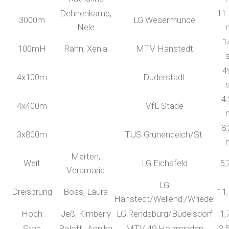
Dehnenkamp,
11:
3000m
LG Wesermünde
Nele
1
100mH
Rahn, Xenia
MTV Hanstedt
4
4x100m
Duderstadt
4:
4x400m
VfL Stade
8:
3x800m
TUS Grünendeich/St.
Merten,
Weit
LG Eichsfeld
5,
Veramaria
LG
Dreisprung
Boss, Laura
11
Hanstedt/Wellend./Wriedel
Hoch
Jeß, Kimberly
LG Rendsburg/Büdelsdorf
1,
Stab
Roloff,, Annika
MTV 49 Holzminden
3,