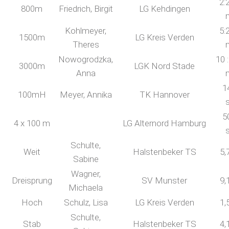
2:
800m
Friedrich, Birgit
LG Kehdingen
Kohlmeyer,
5:
1500m
LG Kreis Verden
Theres
Nowogrodzka,
10 
3000m
LGK Nord Stade
Anna
1
100mH
Meyer, Annika
TK Hannover
5
4 x 100 m
LG Alternord Hamburg
Schulte,
Weit
Halstenbeker TS
5,
Sabine
Wagner,
Dreisprung
SV Munster
9,
Michaela
Hoch
Schulz, Lisa
LG Kreis Verden
1,
Schulte,
Stab
Halstenbeker TS
4,