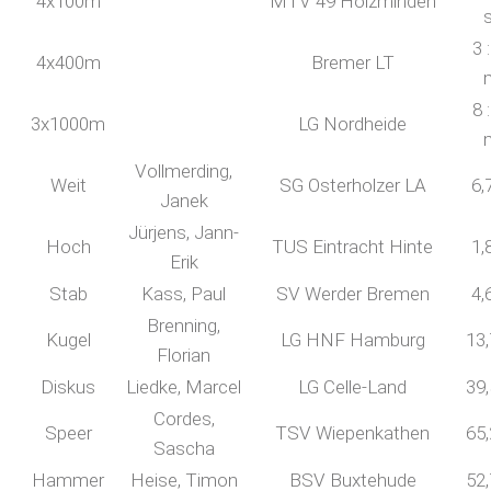
4x100m
MTV 49 Holzminden
3 
4x400m
Bremer LT
8 
3x1000m
LG Nordheide
Vollmerding,
Weit
SG Osterholzer LA
6,
Janek
Jürjens, Jann-
Hoch
TUS Eintracht Hinte
1,
Erik
Stab
Kass, Paul
SV Werder Bremen
4,
Brenning,
Kugel
LG HNF Hamburg
13
Florian
Diskus
Liedke, Marcel
LG Celle-Land
39
Cordes,
Speer
TSV Wiepenkathen
65
Sascha
Hammer
Heise, Timon
BSV Buxtehude
52