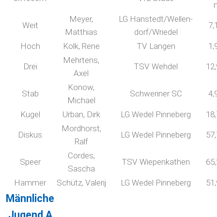
Meyer,
LG Hanstedt/Wellen-
Weit
7,
Matthias
dorf/Wriedel
Hoch
Kolk, Rene
TV Langen
1,
Mehrtens,
Drei
TSV Wehdel
12
Axel
Konow,
Stab
Schweriner SC
4,
Michael
Kugel
Urban, Dirk
LG Wedel Pinneberg
18
Mordhorst,
Diskus
LG Wedel Pinneberg
57
Ralf
Cordes,
Speer
TSV Wiepenkathen
65
Sascha
Hammer
Schütz, Valerij
LG Wedel Pinneberg
51
Männliche
Jugend A