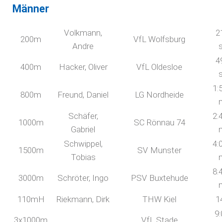
Männer
Volkmann,
2
200m
VfL Wolfsburg
Andre
4
400m
Hacker, Oliver
VfL Oldesloe
1:
800m
Freund, Daniel
LG Nordheide
Schäfer,
2:
1000m
SC Rönnau 74
Gabriel
Schwippel,
4:
1500m
SV Munster
Tobias
8:
3000m
Schröter, Ingo
PSV Buxtehude
110mH
Riekmann, Dirk
THW Kiel
1
9:
3x1000m
VfL Stade