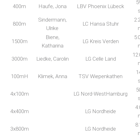
5
400m
Haufe, Jona
LBV Phoenix Lübeck
Sindermann,
2:
800m
LC Hansa Stuhr
Ulrike
Biene,
5:
1500m
LG Kreis Verden
Katharina
12:
3000m
Liedke, Carolin
LG Celle Land
1
100mH
Klimek, Anna
TSV Wiepenkathen
5
4x100m
LG Nord-WestHamburg
4:
4x400m
LG Nordheide
8:
3x800m
LG Nordheide