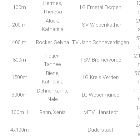
Hermes,
1
100m
LG Emstal Dörpen
Theresa
Alack,
2
200 m
TSV Wiepenkathen
Katharina
5
400 m
Röcker, Selyna
TV Jahn Schneverdingen
Tietjen,
2:
800m
TSV Bremervörde
Tahnee
Biene,
5:
1500m
LG Kreis Verden
Katharina
Dehnenkamp,
11:
3000m
LG Wesermünde
Nele
1
100mH
Rahn, Xenia
MTV Hanstedt
4
4x100m
Duderstadt