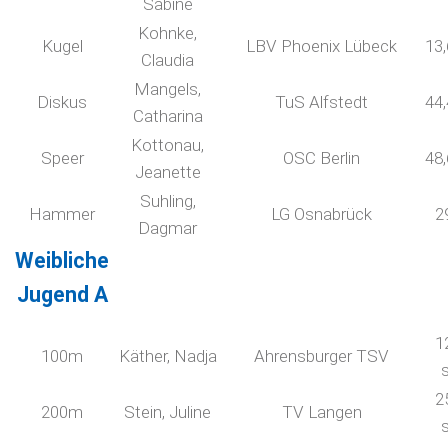
Sabine
Kohnke,
Kugel
LBV Phoenix Lübeck
13
Claudia
Mangels,
Diskus
TuS Alfstedt
44
Catharina
Kottonau,
Speer
OSC Berlin
48
Jeanette
Suhling,
Hammer
LG Osnabrück
2
Dagmar
Weibliche
Jugend A
1
100m
Käther, Nadja
Ahrensburger TSV
2
200m
Stein, Juline
TV Langen