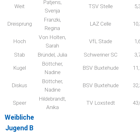
Patjens,
Weit
TSV Stelle
5,
Svenja
Franzki,
Dreisprung
LAZ Celle
10
Regina
Von Holten,
Hoch
VfL Stade
1,
Sarah
Stab
Bründel, Julia
Schweriner SC
3,
Böttcher,
Kugel
BSV Buxtehude
11
Nadine
Böttcher,
Diskus
BSV Buxtehude
32
Nadine
Hildebrandt,
Speer
TV Loxstedt
43
Anika
Weibliche
Jugend B