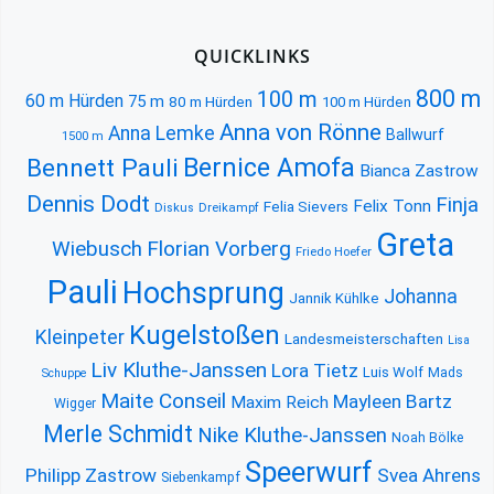
QUICKLINKS
800 m
100 m
60 m Hürden
75 m
80 m Hürden
100 m Hürden
Anna von Rönne
Anna Lemke
Ballwurf
1500 m
Bernice Amofa
Bennett Pauli
Bianca Zastrow
Dennis Dodt
Finja
Felix Tonn
Felia Sievers
Diskus
Dreikampf
Greta
Florian Vorberg
Wiebusch
Friedo Hoefer
Pauli
Hochsprung
Johanna
Jannik Kühlke
Kugelstoßen
Kleinpeter
Landesmeisterschaften
Lisa
Liv Kluthe-Janssen
Lora Tietz
Luis Wolf
Mads
Schuppe
Maite Conseil
Mayleen Bartz
Maxim Reich
Wigger
Merle Schmidt
Nike Kluthe-Janssen
Noah Bölke
Speerwurf
Philipp Zastrow
Svea Ahrens
Siebenkampf