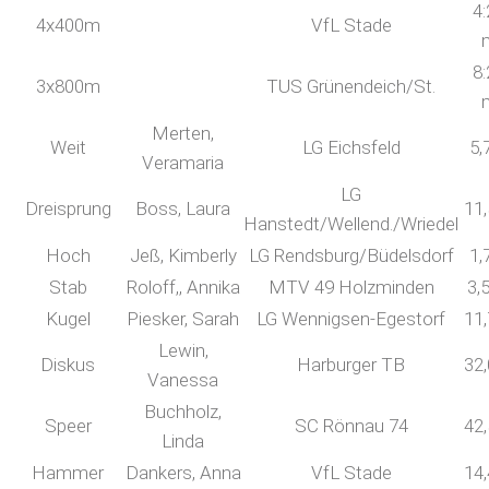
4:
4x400m
VfL Stade
8:
3x800m
TUS Grünendeich/St.
Merten,
Weit
LG Eichsfeld
5,
Veramaria
LG
Dreisprung
Boss, Laura
11
Hanstedt/Wellend./Wriedel
Hoch
Jeß, Kimberly
LG Rendsburg/Büdelsdorf
1,
Stab
Roloff,, Annika
MTV 49 Holzminden
3,
Kugel
Piesker, Sarah
LG Wennigsen-Egestorf
11
Lewin,
Diskus
Harburger TB
32
Vanessa
Buchholz,
Speer
SC Rönnau 74
42
Linda
Hammer
Dankers, Anna
VfL Stade
14