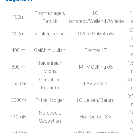
Frommhagen,
LG
1
100m
Patrick
Hanstedt/Wellend./Wriedel
2
200m
Zunker, Lasse
LG Alte Salzstraße
4
400 m
Geißhirt, Julian
Bremer LT
Heidenreich,
1:
800 m
MTV Gelting 08
Micha
Gerschler,
4:
1500 m
LAV Zeven
Kenneth
8:
3000m
Fritze, Holger
LG Uelzen/Barum
Nordbeck,
1
110mH
Hamburger SV
Sebastian
4