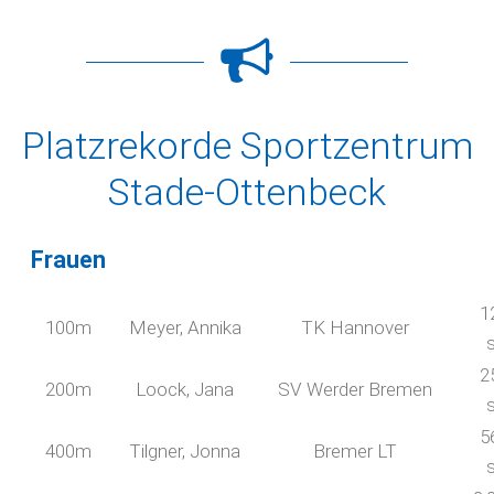
Platzrekorde Sportzentrum
Stade-Ottenbeck
Frauen
1
100m
Meyer, Annika
TK Hannover
2
200m
Loock, Jana
SV Werder Bremen
5
400m
Tilgner, Jonna
Bremer LT