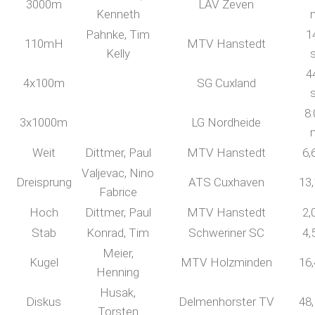
3000m
LAV Zeven
Kenneth
Pahnke, Tim
1
110mH
MTV Hanstedt
Kelly
4
4x100m
SG Cuxland
8:
3x1000m
LG Nordheide
Weit
Dittmer, Paul
MTV Hanstedt
6,
Valjevac, Nino
Dreisprung
ATS Cuxhaven
13
Fabrice
Hoch
Dittmer, Paul
MTV Hanstedt
2,
Stab
Konrad, Tim
Schweriner SC
4,
Meier,
Kugel
MTV Holzminden
16
Henning
Husak,
Diskus
Delmenhorster TV
48
Torsten