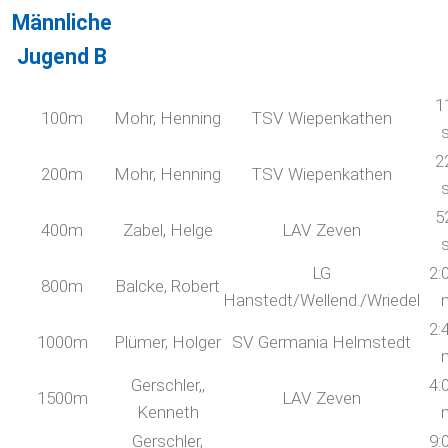
Männliche
Jugend B
1
100m
Mohr, Henning
TSV Wiepenkathen
2
200m
Mohr, Henning
TSV Wiepenkathen
5
400m
Zabel, Helge
LAV Zeven
LG
2:
800m
Balcke, Robert
Hanstedt/Wellend./Wriedel
2:
1000m
Plümer, Holger
SV Germania Helmstedt
Gerschler,,
4:
1500m
LAV Zeven
Kenneth
Gerschler,
9: