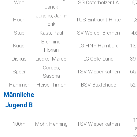
Weit
SG Osterholzer LA
6,
Janek
Jürjens, Jann-
Hoch
TUS Eintracht Hinte
1,
Erik
Stab
Kass, Paul
SV Werder Bremen
4,
Brenning,
Kugel
LG HNF Hamburg
13
Florian
Diskus
Liedke, Marcel
LG Celle-Land
39
Cordes,
Speer
TSV Wiepenkathen
65
Sascha
Hammer
Heise, Timon
BSV Buxtehude
52
Männliche
Jugend B
1
100m
Mohr, Henning
TSV Wiepenkathen