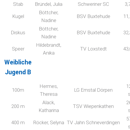
Stab
Bründel, Julia
Schweriner SC
3,
Böttcher,
Kugel
BSV Buxtehude
11
Nadine
Böttcher,
Diskus
BSV Buxtehude
32
Nadine
Hildebrandt,
Speer
TV Loxstedt
43
Anika
Weibliche
Jugend B
Hermes,
1
100m
LG Emstal Dörpen
Theresa
Alack,
2
200 m
TSV Wiepenkathen
Katharina
5
400 m
Röcker, Selyna
TV Jahn Schneverdingen