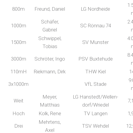
1:
800m
Freund, Daniel
LG Nordheide
Schäfer,
2:
1000m
SC Rönnau 74
Gabriel
Schwippel,
4:
1500m
SV Munster
Tobias
8:
3000m
Schröter, Ingo
PSV Buxtehude
110mH
Riekmann, Dirk
THW Kiel
1
9:
3x1000m
VfL Stade
Meyer,
LG Hanstedt/Wellen-
Weit
7,
Matthias
dorf/Wriedel
Hoch
Kolk, Rene
TV Langen
1,
Mehrtens,
Drei
TSV Wehdel
12
Axel