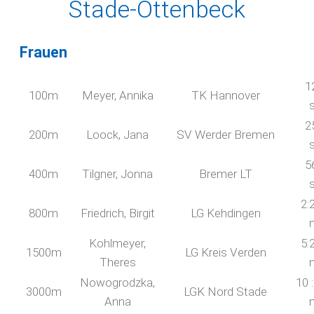
Stade-Ottenbeck
Frauen
1
100m
Meyer, Annika
TK Hannover
2
200m
Loock, Jana
SV Werder Bremen
5
400m
Tilgner, Jonna
Bremer LT
2:
800m
Friedrich, Birgit
LG Kehdingen
Kohlmeyer,
5:
1500m
LG Kreis Verden
Theres
Nowogrodzka,
10 
3000m
LGK Nord Stade
Anna