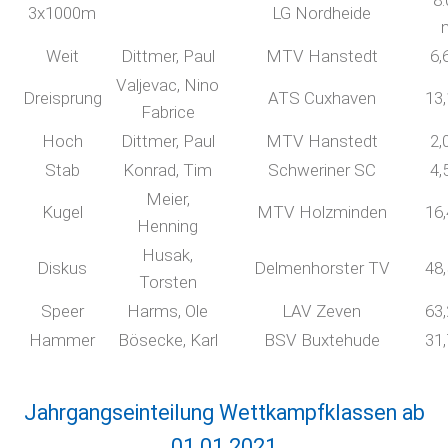
8:
3x1000m
LG Nordheide
Weit
Dittmer, Paul
MTV Hanstedt
6,
Valjevac, Nino
Dreisprung
ATS Cuxhaven
13
Fabrice
Hoch
Dittmer, Paul
MTV Hanstedt
2,
Stab
Konrad, Tim
Schweriner SC
4,
Meier,
Kugel
MTV Holzminden
16
Henning
Husak,
Diskus
Delmenhorster TV
48
Torsten
Speer
Harms, Ole
LAV Zeven
63
Hammer
Bösecke, Karl
BSV Buxtehude
31
Jahrgangseinteilung Wettkampfklassen ab
01.01.2021