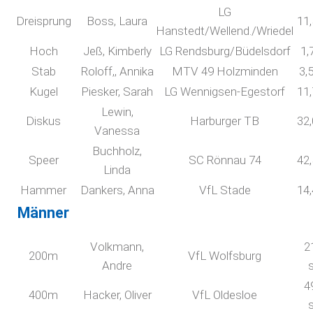
LG
Dreisprung
Boss, Laura
11
Hanstedt/Wellend./Wriedel
Hoch
Jeß, Kimberly
LG Rendsburg/Büdelsdorf
1,
Stab
Roloff,, Annika
MTV 49 Holzminden
3,
Kugel
Piesker, Sarah
LG Wennigsen-Egestorf
11
Lewin,
Diskus
Harburger TB
32
Vanessa
Buchholz,
Speer
SC Rönnau 74
42
Linda
Hammer
Dankers, Anna
VfL Stade
14
Männer
Volkmann,
2
200m
VfL Wolfsburg
Andre
4
400m
Hacker, Oliver
VfL Oldesloe