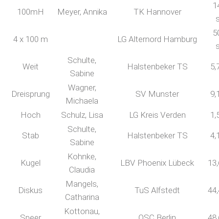
1
100mH
Meyer, Annika
TK Hannover
5
4 x 100 m
LG Alternord Hamburg
Schulte,
Weit
Halstenbeker TS
5,
Sabine
Wagner,
Dreisprung
SV Munster
9,
Michaela
Hoch
Schulz, Lisa
LG Kreis Verden
1,
Schulte,
Stab
Halstenbeker TS
4,
Sabine
Kohnke,
Kugel
LBV Phoenix Lübeck
13
Claudia
Mangels,
Diskus
TuS Alfstedt
44
Catharina
Kottonau,
Speer
OSC Berlin
48