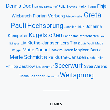
Dennis Dodt
Finja
Felix Tonn
Felia Sievers
Diskus
Dreikampf
Greta
Florian Vorberg
Wiebusch
Friedo Hoefer
Pauli
Hochsprung
Johanna
Jannik Kühlke
Kugelstoßen
Kleinpeter
Landesmeisterschaften
Lisa
Liv Kluthe-Janssen
Lora Tietz
Luis Wolf
Mads
Schuppe
Maite Conseil
Mayleen Bartz
Maxim Reich
Wigger
Merle Schmidt
Nike Kluthe-Janssen
Noah Bölke
Speerwurf
Philipp Zastrow
Svea Ahrens
Siebenkampf
Weitsprung
Thalia Löschner
Vierkampf
__________________
LINKS