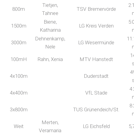
Tietjen,
2:
800m
TSV Bremervörde
Tahnee
Biene,
5:
1500m
LG Kreis Verden
Katharina
Dehnenkamp,
11:
3000m
LG Wesermünde
Nele
1
100mH
Rahn, Xenia
MTV Hanstedt
4
4x100m
Duderstadt
4:
4x400m
VfL Stade
8:
3x800m
TUS Grünendeich/St.
Merten,
Weit
LG Eichsfeld
5,
Veramaria