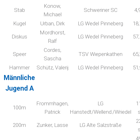
Konow,
Stab
Schweriner SC
4,
Michael
Kugel
Urban, Dirk
LG Wedel Pinneberg
18
Mordhorst,
Diskus
LG Wedel Pinneberg
57
Ralf
Cordes,
Speer
TSV Wiepenkathen
65
Sascha
Hammer
Schütz, Valerij
LG Wedel Pinneberg
51
Männliche
Jugend A
Frommhagen,
LG
1
100m
Patrick
Hanstedt/Wellend./Wriedel
2
200m
Zunker, Lasse
LG Alte Salzstraße
4