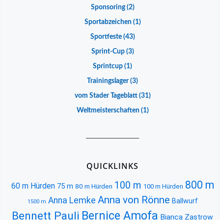
Sponsoring
(2)
Sportabzeichen
(1)
Sportfeste
(43)
Sprint-Cup
(3)
Sprintcup
(1)
Trainingslager
(3)
vom Stader Tageblatt
(31)
Weltmeisterschaften
(1)
__________________
QUICKLINKS
800 m
100 m
60 m Hürden
75 m
80 m Hürden
100 m Hürden
Anna von Rönne
Anna Lemke
Ballwurf
1500 m
Bernice Amofa
Bennett Pauli
Bianca Zastrow