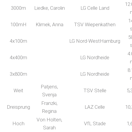
12:
3000m
Liedke, Carolin
LG Celle Land
1
100mH
Klimek, Anna
TSV Wiepenkathen
5
4x100m
LG Nord-WestHamburg
4:
4x400m
LG Nordheide
8:
3x800m
LG Nordheide
Patjens,
Weit
TSV Stelle
5,
Svenja
Franzki,
Dreisprung
LAZ Celle
10
Regina
Von Holten,
Hoch
VfL Stade
1,
Sarah