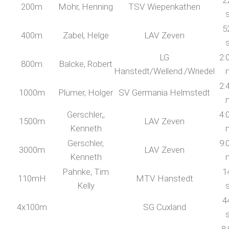
2
200m
Mohr, Henning
TSV Wiepenkathen
5
400m
Zabel, Helge
LAV Zeven
LG
2:
800m
Balcke, Robert
Hanstedt/Wellend./Wriedel
2:
1000m
Plümer, Holger
SV Germania Helmstedt
Gerschler,,
4:
1500m
LAV Zeven
Kenneth
Gerschler,
9:
3000m
LAV Zeven
Kenneth
Pahnke, Tim
1
110mH
MTV Hanstedt
Kelly
4
4x100m
SG Cuxland