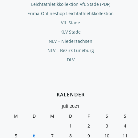
Leichtathletikkollektion VfL Stade (PDF)
Erima-Onlineshop Leichtathletikkollektion
VfL Stade
KLV Stade
NLV – Niedersachsen
NLV – Bezirk Lüneburg
DLV
__________________
KALENDER
Juli 2021
M
D
M
D
F
S
S
1
2
3
4
5
7
8
9
10
11
6