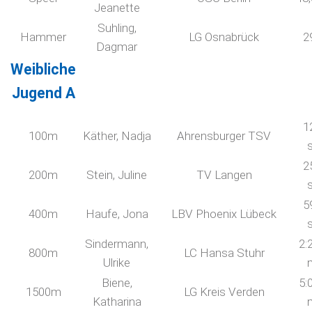
Jeanette
Suhling,
Hammer
LG Osnabrück
2
Dagmar
Weibliche
Jugend A
1
100m
Käther, Nadja
Ahrensburger TSV
2
200m
Stein, Juline
TV Langen
5
400m
Haufe, Jona
LBV Phoenix Lübeck
Sindermann,
2:
800m
LC Hansa Stuhr
Ulrike
Biene,
5:
1500m
LG Kreis Verden
Katharina