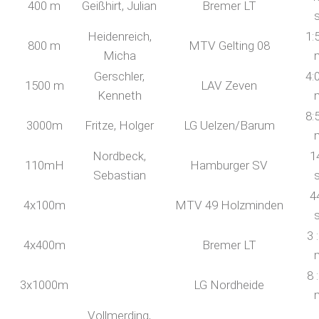
400 m
Geißhirt, Julian
Bremer LT
Heidenreich,
1:
800 m
MTV Gelting 08
Micha
Gerschler,
4:
1500 m
LAV Zeven
Kenneth
8:
3000m
Fritze, Holger
LG Uelzen/Barum
Nordbeck,
1
110mH
Hamburger SV
Sebastian
4
4x100m
MTV 49 Holzminden
3 
4x400m
Bremer LT
8 
3x1000m
LG Nordheide
Vollmerding,