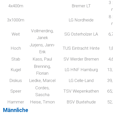
3 
4x400m
Bremer LT
8 
3x1000m
LG Nordheide
Vollmerding,
Weit
SG Osterholzer LA
6,
Janek
Jürjens, Jann-
Hoch
TUS Eintracht Hinte
1,
Erik
Stab
Kass, Paul
SV Werder Bremen
4,
Brenning,
Kugel
LG HNF Hamburg
13
Florian
Diskus
Liedke, Marcel
LG Celle-Land
39
Cordes,
Speer
TSV Wiepenkathen
65
Sascha
Hammer
Heise, Timon
BSV Buxtehude
52
Männliche