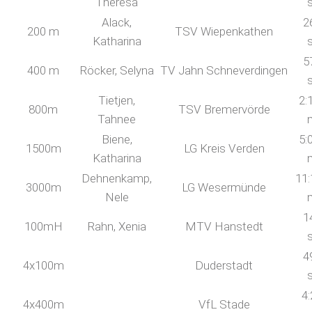
Theresa
Alack,
2
200 m
TSV Wiepenkathen
Katharina
5
400 m
Röcker, Selyna
TV Jahn Schneverdingen
Tietjen,
2:
800m
TSV Bremervörde
Tahnee
Biene,
5:
1500m
LG Kreis Verden
Katharina
Dehnenkamp,
11:
3000m
LG Wesermünde
Nele
1
100mH
Rahn, Xenia
MTV Hanstedt
4
4x100m
Duderstadt
4:
4x400m
VfL Stade