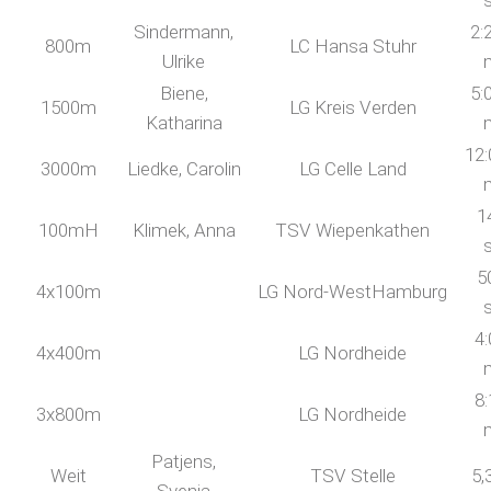
Sindermann,
2:
800m
LC Hansa Stuhr
Ulrike
Biene,
5:
1500m
LG Kreis Verden
Katharina
12:
3000m
Liedke, Carolin
LG Celle Land
1
100mH
Klimek, Anna
TSV Wiepenkathen
5
4x100m
LG Nord-WestHamburg
4:
4x400m
LG Nordheide
8:
3x800m
LG Nordheide
Patjens,
Weit
TSV Stelle
5,