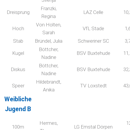
Svenja
Franzki,
Dreisprung
LAZ Celle
10
Regina
Von Holten,
Hoch
VfL Stade
1,
Sarah
Stab
Bründel, Julia
Schweriner SC
3,
Böttcher,
Kugel
BSV Buxtehude
11
Nadine
Böttcher,
Diskus
BSV Buxtehude
32
Nadine
Hildebrandt,
Speer
TV Loxstedt
43
Anika
Weibliche
Jugend B
Hermes,
1
100m
LG Emstal Dörpen