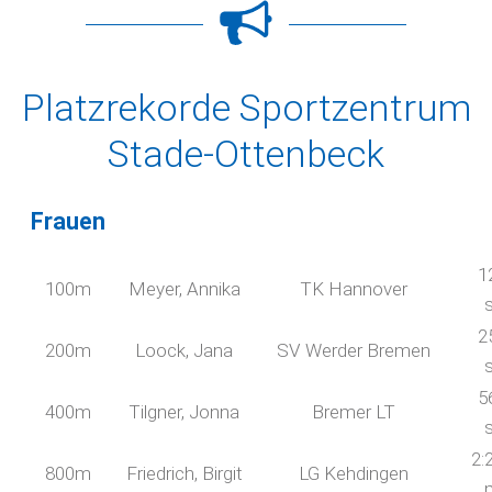
Platzrekorde Sportzentrum
Stade-Ottenbeck
Frauen
1
100m
Meyer, Annika
TK Hannover
2
200m
Loock, Jana
SV Werder Bremen
5
400m
Tilgner, Jonna
Bremer LT
2:
800m
Friedrich, Birgit
LG Kehdingen