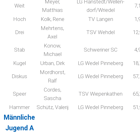
Meyer,
LG Hanstedt/Wellen-
Weit
7,
Matthias
dorf/Wriedel
Hoch
Kolk, Rene
TV Langen
1,
Mehrtens,
Drei
TSV Wehdel
12
Axel
Konow,
Stab
Schweriner SC
4,
Michael
Kugel
Urban, Dirk
LG Wedel Pinneberg
18
Mordhorst,
Diskus
LG Wedel Pinneberg
57
Ralf
Cordes,
Speer
TSV Wiepenkathen
65
Sascha
Hammer
Schütz, Valerij
LG Wedel Pinneberg
51
Männliche
Jugend A