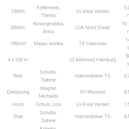
Kohlmeyer,
5:
1500m
LG Kreis Verden
Theres
Nowogrodzka,
10 
3000m
LGK Nord Stade
Anna
1
100mH
Meyer, Annika
TK Hannover
5
4 x 100 m
LG Alternord Hamburg
Schulte,
Weit
Halstenbeker TS
5,
Sabine
Wagner,
Dreisprung
SV Munster
9,
Michaela
Hoch
Schulz, Lisa
LG Kreis Verden
1,
Schulte,
Stab
Halstenbeker TS
4,
Sabine
Kohnke,