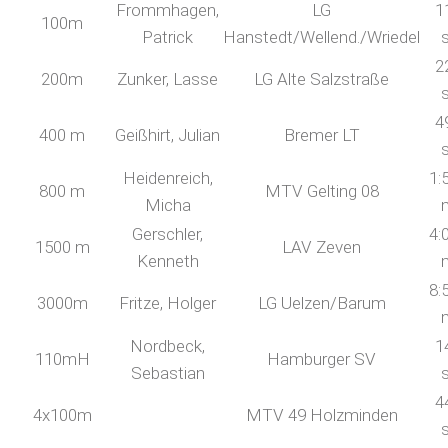
Frommhagen,
LG
1
100m
Patrick
Hanstedt/Wellend./Wriedel
2
200m
Zunker, Lasse
LG Alte Salzstraße
4
400 m
Geißhirt, Julian
Bremer LT
Heidenreich,
1:
800 m
MTV Gelting 08
Micha
Gerschler,
4:
1500 m
LAV Zeven
Kenneth
8:
3000m
Fritze, Holger
LG Uelzen/Barum
Nordbeck,
1
110mH
Hamburger SV
Sebastian
4
4x100m
MTV 49 Holzminden