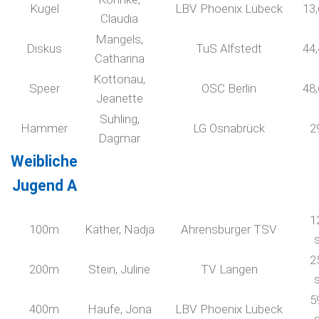
Kugel
LBV Phoenix Lübeck
13
Claudia
Mangels,
Diskus
TuS Alfstedt
44
Catharina
Kottonau,
Speer
OSC Berlin
48
Jeanette
Suhling,
Hammer
LG Osnabrück
2
Dagmar
Weibliche
Jugend A
1
100m
Käther, Nadja
Ahrensburger TSV
2
200m
Stein, Juline
TV Langen
5
400m
Haufe, Jona
LBV Phoenix Lübeck