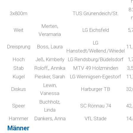
8:
3x800m
TUS Grünendeich/St.
Merten,
Weit
LG Eichsfeld
5,
Veramaria
LG
Dreisprung
Boss, Laura
11
Hanstedt/Wellend./Wriedel
Hoch
Jeß, Kimberly
LG Rendsburg/Büdelsdorf
1,
Stab
Roloff,, Annika
MTV 49 Holzminden
3,
Kugel
Piesker, Sarah
LG Wennigsen-Egestorf
11
Lewin,
Diskus
Harburger TB
32
Vanessa
Buchholz,
Speer
SC Rönnau 74
42
Linda
Hammer
Dankers, Anna
VfL Stade
14
Männer