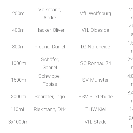
Volkmann,
2
200m
VfL Wolfsburg
Andre
4
400m
Hacker, Oliver
VfL Oldesloe
1:
800m
Freund, Daniel
LG Nordheide
Schäfer,
2:
1000m
SC Rönnau 74
Gabriel
Schwippel,
4:
1500m
SV Munster
Tobias
8:
3000m
Schröter, Ingo
PSV Buxtehude
110mH
Riekmann, Dirk
THW Kiel
1
9:
3x1000m
VfL Stade