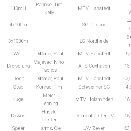
Pahnke, Tim
1
110mH
MTV Hanstedt
Kelly
4
4x100m
SG Cuxland
8:
3x1000m
LG Nordheide
Weit
Dittmer, Paul
MTV Hanstedt
6,
Valjevac, Nino
Dreisprung
ATS Cuxhaven
13
Fabrice
Hoch
Dittmer, Paul
MTV Hanstedt
2,
Stab
Konrad, Tim
Schweriner SC
4,
Meier,
Kugel
MTV Holzminden
16
Henning
Husak,
Diskus
Delmenhorster TV
48
Torsten
Speer
Harms, Ole
LAV Zeven
63