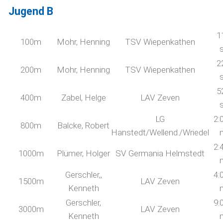
Jugend B
1
100m
Mohr, Henning
TSV Wiepenkathen
2
200m
Mohr, Henning
TSV Wiepenkathen
5
400m
Zabel, Helge
LAV Zeven
LG
2:
800m
Balcke, Robert
Hanstedt/Wellend./Wriedel
2:
1000m
Plümer, Holger
SV Germania Helmstedt
Gerschler,,
4:
1500m
LAV Zeven
Kenneth
Gerschler,
9:
3000m
LAV Zeven
Kenneth