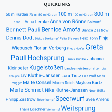
QUICKLINKS
800 m
100 m
60 m Hürden
75 m
80 m Hürden
100 m Hürden
Anna von Rönne
Anna Lemke
Ballwurf
1500 m
Bernice Amofa
Bennett Pauli
Bianca Zastrow
Dennis Dodt
Finja
Felix Tonn
Felia Sievers
Diskus
Dreikampf
Greta
Florian Vorberg
Wiebusch
Friedo Hoefer
Pauli
Hochsprung
Johanna
Jannik Kühlke
Kugelstoßen
Kleinpeter
Landesmeisterschaften
Lisa
Liv Kluthe-Janssen
Lora Tietz
Luis Wolf
Mads
Schuppe
Maite Conseil
Mayleen Bartz
Maxim Reich
Wigger
Merle Schmidt
Nike Kluthe-Janssen
Noah Bölke
Speerwurf
Philipp Zastrow
Svea Ahrens
Siebenkampf
Weitsprung
Thalia Löschner
Vierkampf