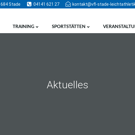
1684 Stade
04141 621 27
kontakt@vfl-stade-leichtathleti
TRAINING
SPORTSTÄTTEN
VERANSTALT
Aktuelles