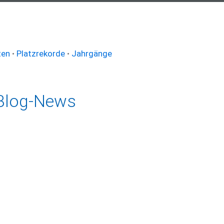
ten
•
Platzrekorde
•
Jahrgänge
Blog-News