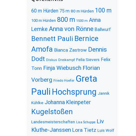
100 m
60 m Hürden
75 m
80 m Hürden
800 m
Anna
100 m Hürden
1500 m
Anna von Rönne
Lemke
Ballwurf
Bernice
Bennett Pauli
Amofa
Dennis
Bianca Zastrow
Dodt
Felix
Felia Sievers
Diskus
Dreikampf
Florian
Finja Wiebusch
Tonn
Greta
Vorberg
Friedo Hoefer
Pauli
Hochsprung
Jannik
Johanna Kleinpeter
Kühlke
Kugelstoßen
Liv
Landesmeisterschaften
Lisa Schuppe
Kluthe-Janssen
Lora Tietz
Luis Wolf