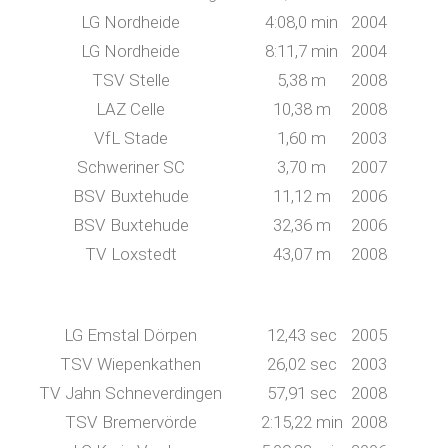
LG Nordheide
4:08,0 min
2004
LG Nordheide
8:11,7 min
2004
TSV Stelle
5,38 m
2008
LAZ Celle
10,38 m
2008
VfL Stade
1,60 m
2003
Schweriner SC
3,70 m
2007
BSV Buxtehude
11,12 m
2006
BSV Buxtehude
32,36 m
2006
TV Loxstedt
43,07 m
2008
LG Emstal Dörpen
12,43 sec
2005
TSV Wiepenkathen
26,02 sec
2003
TV Jahn Schneverdingen
57,91 sec
2008
TSV Bremervörde
2:15,22 min
2008