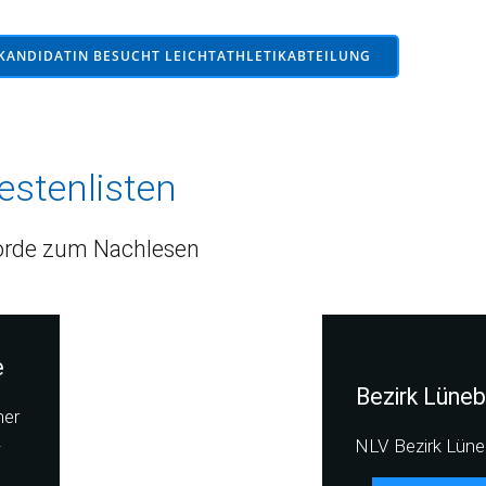
KANDIDATIN BESUCHT LEICHTATHLETIKABTEILUNG
estenlisten
rde zum Nachlesen
e
Bezirk Lüneb
her
-
NLV Bezirk Lüne