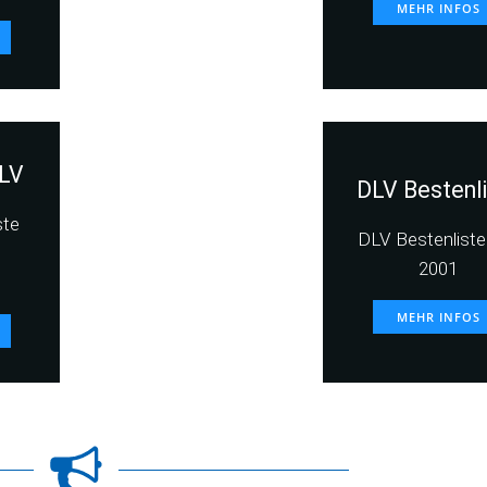
MEHR INFOS
LV
DLV Bestenl
ste
DLV Bestenliste 
2001
MEHR INFOS