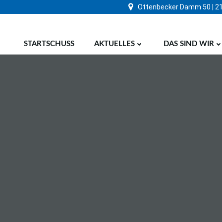
Zum
Ottenbecker Damm 50 | 2
Inhalt
springen
STARTSCHUSS
AKTUELLES
DAS SIND WIR