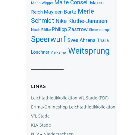
Maite Conseil
Maxim
Mads Wigger
Merle
Mayleen Bartz
Reich
Schmidt
Nike Kluthe-Janssen
Philipp Zastrow
Noah Bölke
Siebenkampf
Speerwurf
Svea Ahrens
Thalia
Weitsprung
Löschner
Vierkampf
__________________
LINKS
Leichtathletikkollektion VfL Stade (PDF)
Erima-Onlineshop Leichtathletikkollektion
VfL Stade
KLV Stade
NLV – Niedersachsen