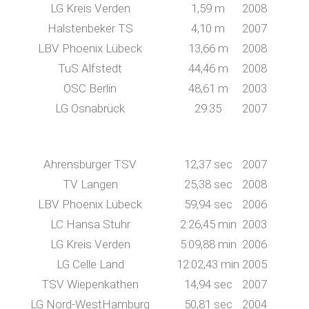
LG Kreis Verden
1,59 m
2008
Halstenbeker TS
4,10 m
2007
LBV Phoenix Lübeck
13,66 m
2008
TuS Alfstedt
44,46 m
2008
OSC Berlin
48,61 m
2003
LG Osnabrück
29.35
2007
Ahrensburger TSV
12,37 sec
2007
TV Langen
25,38 sec
2008
LBV Phoenix Lübeck
59,94 sec
2006
LC Hansa Stuhr
2:26,45 min
2003
LG Kreis Verden
5:09,88 min
2006
LG Celle Land
12:02,43 min
2005
TSV Wiepenkathen
14,94 sec
2007
LG Nord-WestHamburg
50,81 sec
2004