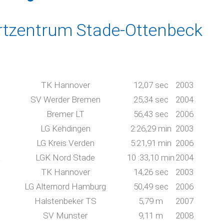
rtzentrum Stade-Ottenbeck
TK Hannover
12,07 sec
2003
SV Werder Bremen
25,34 sec
2004
Bremer LT
56,43 sec
2006
LG Kehdingen
2:26,29 min
2003
LG Kreis Verden
5:21,91 min
2006
a
LGK Nord Stade
10 :33,10 min
2004
TK Hannover
14,26 sec
2003
LG Alternord Hamburg
50,49 sec
2006
Halstenbeker TS
5,79 m
2007
SV Munster
9,11 m
2008