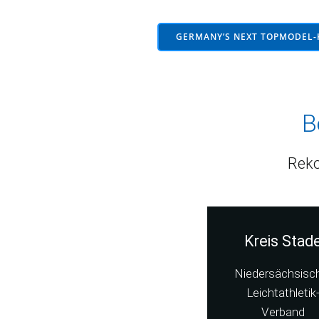
GERMANY’S NEXT TOPMODEL-
B
Reko
Kreis Stad
Niedersächsisc
Leichtathletik
Verband