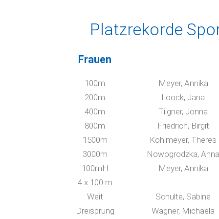
Platzrekorde Spo
Frauen
100m
Meyer, Annika
200m
Loock, Jana
400m
Tilgner, Jonna
800m
Friedrich, Birgit
1500m
Kohlmeyer, Theres
3000m
Nowogrodzka, Ann
100mH
Meyer, Annika
4 x 100 m
Weit
Schulte, Sabine
Dreisprung
Wagner, Michaela