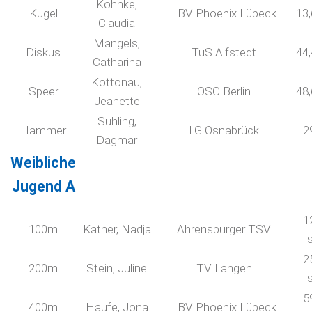
Kohnke,
Kugel
LBV Phoenix Lübeck
13
Claudia
Mangels,
Diskus
TuS Alfstedt
44
Catharina
Kottonau,
Speer
OSC Berlin
48
Jeanette
Suhling,
Hammer
LG Osnabrück
2
Dagmar
Weibliche
Jugend A
1
100m
Käther, Nadja
Ahrensburger TSV
2
200m
Stein, Juline
TV Langen
5
400m
Haufe, Jona
LBV Phoenix Lübeck