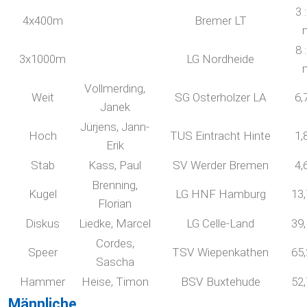
3 
4x400m
Bremer LT
8 
3x1000m
LG Nordheide
Vollmerding,
Weit
SG Osterholzer LA
6,
Janek
Jürjens, Jann-
Hoch
TUS Eintracht Hinte
1,
Erik
Stab
Kass, Paul
SV Werder Bremen
4,
Brenning,
Kugel
LG HNF Hamburg
13
Florian
Diskus
Liedke, Marcel
LG Celle-Land
39
Cordes,
Speer
TSV Wiepenkathen
65
Sascha
Hammer
Heise, Timon
BSV Buxtehude
52
Männliche