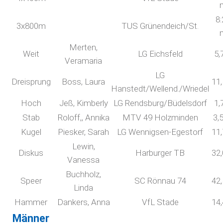
8:
3x800m
TUS Grünendeich/St.
Merten,
Weit
LG Eichsfeld
5,
Veramaria
LG
Dreisprung
Boss, Laura
11
Hanstedt/Wellend./Wriedel
Hoch
Jeß, Kimberly
LG Rendsburg/Büdelsdorf
1,
Stab
Roloff,, Annika
MTV 49 Holzminden
3,
Kugel
Piesker, Sarah
LG Wennigsen-Egestorf
11
Lewin,
Diskus
Harburger TB
32
Vanessa
Buchholz,
Speer
SC Rönnau 74
42
Linda
Hammer
Dankers, Anna
VfL Stade
14
Männer