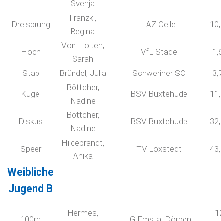
Svenja
Franzki,
Dreisprung
LAZ Celle
10
Regina
Von Holten,
Hoch
VfL Stade
1,
Sarah
Stab
Bründel, Julia
Schweriner SC
3,
Böttcher,
Kugel
BSV Buxtehude
11
Nadine
Böttcher,
Diskus
BSV Buxtehude
32
Nadine
Hildebrandt,
Speer
TV Loxstedt
43
Anika
Weibliche
Jugend B
Hermes,
1
100m
LG Emstal Dörpen