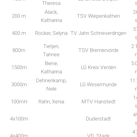
Theresa
Alack,
2
200 m
TSV Wiepenkathen
Katharina
5
400 m
Röcker, Selyna
TV Jahn Schneverdingen
Tietjen,
2:
800m
TSV Bremervörde
Tahnee
Biene,
5:
1500m
LG Kreis Verden
Katharina
Dehnenkamp,
11:
3000m
LG Wesermünde
Nele
1
100mH
Rahn, Xenia
MTV Hanstedt
4
4x100m
Duderstadt
4:
4x400m
VfL Stade