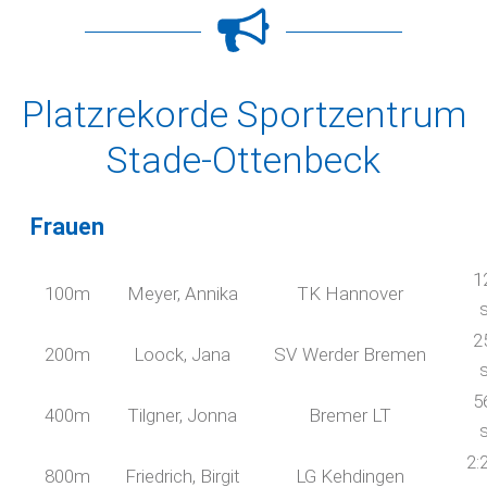
Platzrekorde Sportzentrum
Stade-Ottenbeck
Frauen
1
100m
Meyer, Annika
TK Hannover
2
200m
Loock, Jana
SV Werder Bremen
5
400m
Tilgner, Jonna
Bremer LT
2:
800m
Friedrich, Birgit
LG Kehdingen