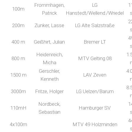
Frommhagen,
LG
1
100m
Patrick
Hanstedt/Wellend./Wriedel
2
200m
Zunker, Lasse
LG Alte Salzstraße
4
400 m
Geißhirt, Julian
Bremer LT
Heidenreich,
1:
800 m
MTV Gelting 08
Micha
Gerschler,
4:
1500 m
LAV Zeven
Kenneth
8:
3000m
Fritze, Holger
LG Uelzen/Barum
Nordbeck,
1
110mH
Hamburger SV
Sebastian
4
4x100m
MTV 49 Holzminden