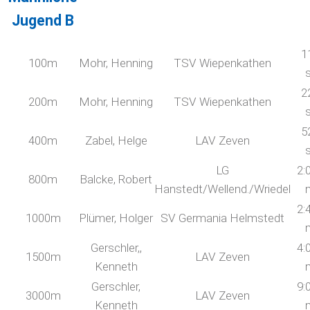
Jugend B
1
100m
Mohr, Henning
TSV Wiepenkathen
2
200m
Mohr, Henning
TSV Wiepenkathen
5
400m
Zabel, Helge
LAV Zeven
LG
2:
800m
Balcke, Robert
Hanstedt/Wellend./Wriedel
2:
1000m
Plümer, Holger
SV Germania Helmstedt
Gerschler,,
4:
1500m
LAV Zeven
Kenneth
Gerschler,
9:
3000m
LAV Zeven
Kenneth