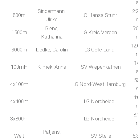
Sindermann,
2:
800m
LC Hansa Stuhr
Ulrike
Biene,
5:
1500m
LG Kreis Verden
Katharina
12:
3000m
Liedke, Carolin
LG Celle Land
1
100mH
Klimek, Anna
TSV Wiepenkathen
5
4x100m
LG Nord-WestHamburg
4:
4x400m
LG Nordheide
8:
3x800m
LG Nordheide
Patjens,
Weit
TSV Stelle
5,