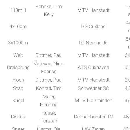
Pahnke, Tim
1
110mH
MTV Hanstedt
Kelly
4
4x100m
SG Cuxland
8:
3x1000m
LG Nordheide
Weit
Dittmer, Paul
MTV Hanstedt
6,
Valjevac, Nino
Dreisprung
ATS Cuxhaven
13
Fabrice
Hoch
Dittmer, Paul
MTV Hanstedt
2,
Stab
Konrad, Tim
Schweriner SC
4,
Meier,
Kugel
MTV Holzminden
16
Henning
Husak,
Diskus
Delmenhorster TV
48
Torsten
Speer
Harms, Ole
LAV Zeven
63