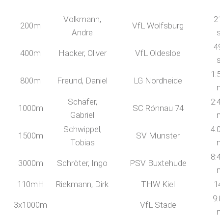
Volkmann,
2
200m
VfL Wolfsburg
Andre
4
400m
Hacker, Oliver
VfL Oldesloe
1:
800m
Freund, Daniel
LG Nordheide
Schäfer,
2:
1000m
SC Rönnau 74
Gabriel
Schwippel,
4:
1500m
SV Munster
Tobias
8:
3000m
Schröter, Ingo
PSV Buxtehude
110mH
Riekmann, Dirk
THW Kiel
1
9:
3x1000m
VfL Stade