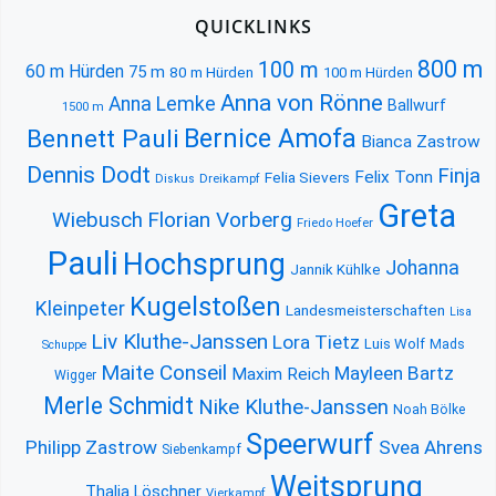
QUICKLINKS
800 m
100 m
60 m Hürden
75 m
80 m Hürden
100 m Hürden
Anna von Rönne
Anna Lemke
Ballwurf
1500 m
Bernice Amofa
Bennett Pauli
Bianca Zastrow
Dennis Dodt
Finja
Felix Tonn
Felia Sievers
Diskus
Dreikampf
Greta
Florian Vorberg
Wiebusch
Friedo Hoefer
Pauli
Hochsprung
Johanna
Jannik Kühlke
Kugelstoßen
Kleinpeter
Landesmeisterschaften
Lisa
Liv Kluthe-Janssen
Lora Tietz
Luis Wolf
Mads
Schuppe
Maite Conseil
Mayleen Bartz
Maxim Reich
Wigger
Merle Schmidt
Nike Kluthe-Janssen
Noah Bölke
Speerwurf
Philipp Zastrow
Svea Ahrens
Siebenkampf
Weitsprung
Thalia Löschner
Vierkampf