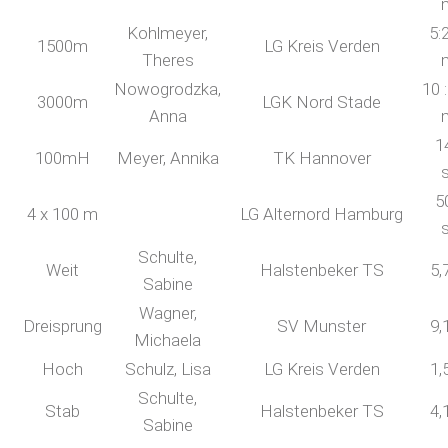
Kohlmeyer,
5:
1500m
LG Kreis Verden
Theres
Nowogrodzka,
10 
3000m
LGK Nord Stade
Anna
1
100mH
Meyer, Annika
TK Hannover
5
4 x 100 m
LG Alternord Hamburg
Schulte,
Weit
Halstenbeker TS
5,
Sabine
Wagner,
Dreisprung
SV Munster
9,
Michaela
Hoch
Schulz, Lisa
LG Kreis Verden
1,
Schulte,
Stab
Halstenbeker TS
4,
Sabine