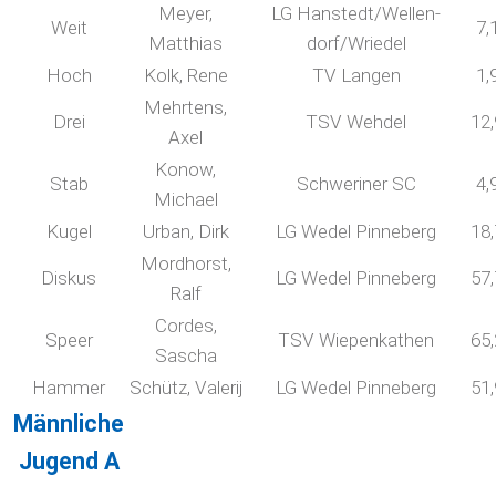
Meyer,
LG Hanstedt/Wellen-
Weit
7,
Matthias
dorf/Wriedel
Hoch
Kolk, Rene
TV Langen
1,
Mehrtens,
Drei
TSV Wehdel
12
Axel
Konow,
Stab
Schweriner SC
4,
Michael
Kugel
Urban, Dirk
LG Wedel Pinneberg
18
Mordhorst,
Diskus
LG Wedel Pinneberg
57
Ralf
Cordes,
Speer
TSV Wiepenkathen
65
Sascha
Hammer
Schütz, Valerij
LG Wedel Pinneberg
51
Männliche
Jugend A