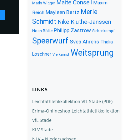
Maite Conseil
Maxim
Mads Wigger
Merle
Mayleen Bartz
Reich
Schmidt
Nike Kluthe-Janssen
Philipp Zastrow
Noah Bölke
Siebenkampf
Speerwurf
Svea Ahrens
Thalia
Weitsprung
Löschner
Vierkampf
__________________
LINKS
Leichtathletikkollektion VfL Stade (PDF)
Erima-Onlineshop Leichtathletikkollektion
VfL Stade
KLV Stade
NLV – Niedersachsen