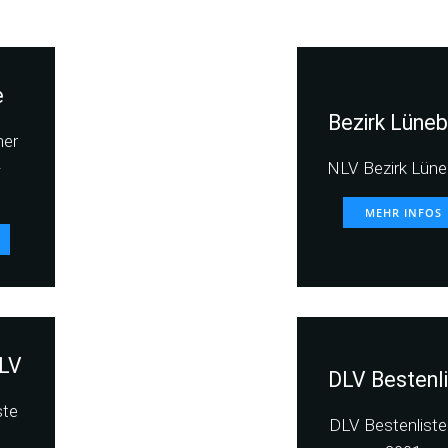
e
Bezirk Lüneb
her
-
NLV Bezirk Lüne
MEHR INFOS
LV
DLV Bestenl
ste
DLV Bestenliste 