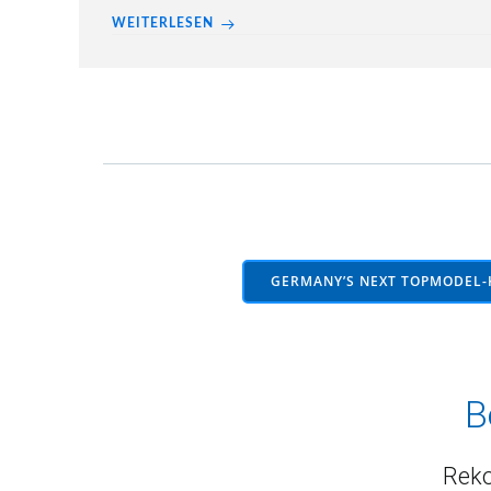
WEITERLESEN
Posts
navigation
GERMANY’S NEXT TOPMODEL-
B
Reko