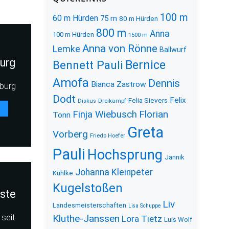
100 m
60 m Hürden
75 m
80 m Hürden
800 m
Anna
100 m Hürden
1500 m
Anna von Rönne
Lemke
Ballwurf
urg
Bernice
Bennett Pauli
Amofa
Dennis
Bianca Zastrow
burg
Dodt
Felix
Felia Sievers
Diskus
Dreikampf
Florian
Finja Wiebusch
Tonn
Greta
Vorberg
Friedo Hoefer
Pauli
Hochsprung
Jannik
Johanna Kleinpeter
Kühlke
Kugelstoßen
iste
Liv
Landesmeisterschaften
Lisa Schuppe
seit
Kluthe-Janssen
Lora Tietz
Luis Wolf