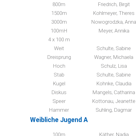
800m
Friedrich, Birgit
1500m
Kohlmeyer, Theres
3000m
Nowogrodzka, Ann
100mH
Meyer, Annika
4 x 100 m
Weit
Schulte, Sabine
Dreisprung
Wagner, Michaela
Hoch
Schulz, Lisa
Stab
Schulte, Sabine
Kugel
Kohnke, Claudia
Diskus
Mangels, Catharina
Speer
Kottonau, Jeanette
Hammer
Suhling, Dagmar
Weibliche Jugend A
100m
Käther, Nadja