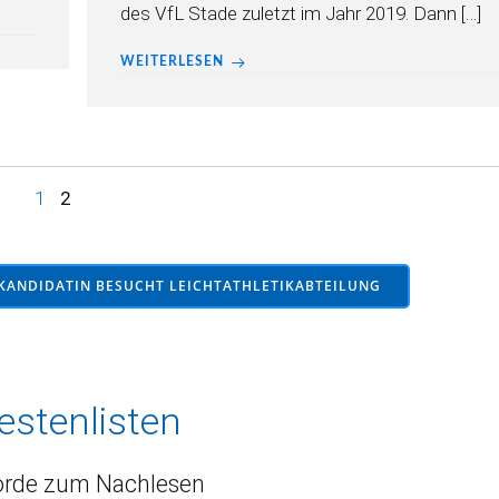
des VfL Stade zuletzt im Jahr 2019. Dann […]
WEITERLESEN
Page
Page
1
2
KANDIDATIN BESUCHT LEICHTATHLETIKABTEILUNG
estenlisten
rde zum Nachlesen