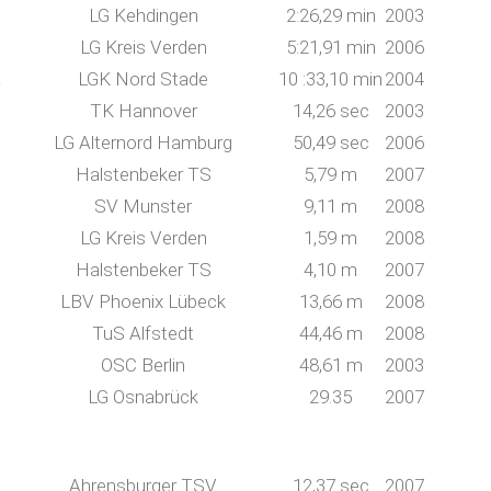
LG Kehdingen
2:26,29 min
2003
LG Kreis Verden
5:21,91 min
2006
a
LGK Nord Stade
10 :33,10 min
2004
TK Hannover
14,26 sec
2003
LG Alternord Hamburg
50,49 sec
2006
Halstenbeker TS
5,79 m
2007
SV Munster
9,11 m
2008
LG Kreis Verden
1,59 m
2008
Halstenbeker TS
4,10 m
2007
LBV Phoenix Lübeck
13,66 m
2008
TuS Alfstedt
44,46 m
2008
OSC Berlin
48,61 m
2003
LG Osnabrück
29.35
2007
Ahrensburger TSV
12,37 sec
2007