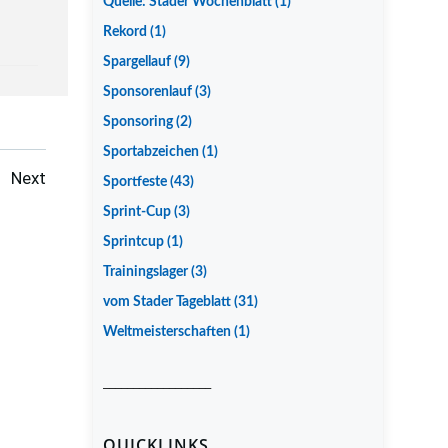
Quelle: Stader Wochenblatt
(1)
Rekord
(1)
Spargellauf
(9)
Sponsorenlauf
(3)
Sponsoring
(2)
Sportabzeichen
(1)
Posts
Next
Sportfeste
(43)
Sprint-Cup
(3)
navigation
Sprintcup
(1)
Trainingslager
(3)
vom Stader Tageblatt
(31)
Weltmeisterschaften
(1)
__________________
QUICKLINKS