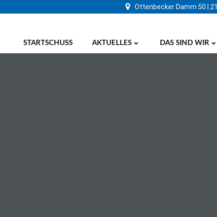
Zum
Ottenbecker Damm 50 | 2
Inhalt
springen
STARTSCHUSS
AKTUELLES
DAS SIND WIR