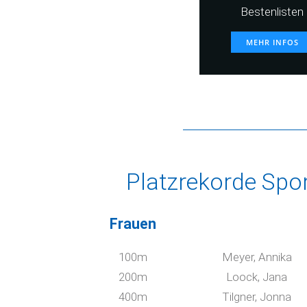
Bestenlisten
MEHR INFOS
Platzrekorde Spo
Frauen
100m
Meyer, Annika
200m
Loock, Jana
400m
Tilgner, Jonna