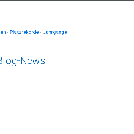
ten
•
Platzrekorde
•
Jahrgänge
Blog-News