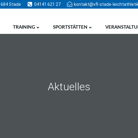
1684 Stade
04141 621 27
kontakt@vfl-stade-leichtathleti
TRAINING
SPORTSTÄTTEN
VERANSTALT
Aktuelles