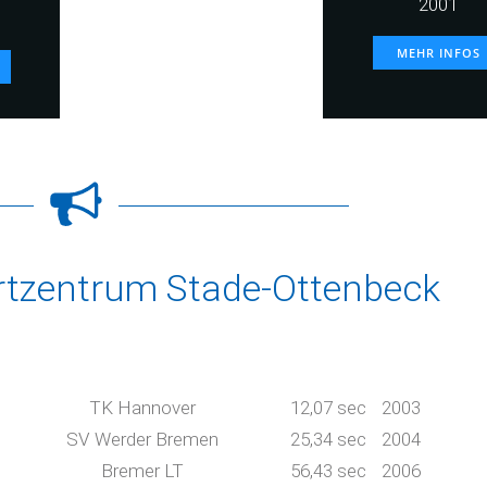
2001
MEHR INFOS
rtzentrum Stade-Ottenbeck
TK Hannover
12,07 sec
2003
SV Werder Bremen
25,34 sec
2004
Bremer LT
56,43 sec
2006