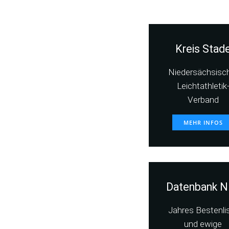
Kreis Stad
Niedersächsisc
Leichtathletik
Verband
MEHR INFOS
Datenbank N
Jahres Bestenli
und ewige