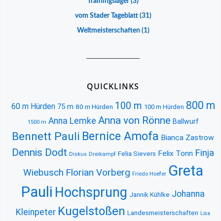
Trainingslager
(3)
vom Stader Tageblatt
(31)
Weltmeisterschaften
(1)
__________________
QUICKLINKS
800 m
100 m
60 m Hürden
75 m
80 m Hürden
100 m Hürden
Anna von Rönne
Anna Lemke
Ballwurf
1500 m
Bernice Amofa
Bennett Pauli
Bianca Zastrow
Dennis Dodt
Finja
Felix Tonn
Felia Sievers
Diskus
Dreikampf
Greta
Florian Vorberg
Wiebusch
Friedo Hoefer
Pauli
Hochsprung
Johanna
Jannik Kühlke
Kugelstoßen
Kleinpeter
Landesmeisterschaften
Lisa