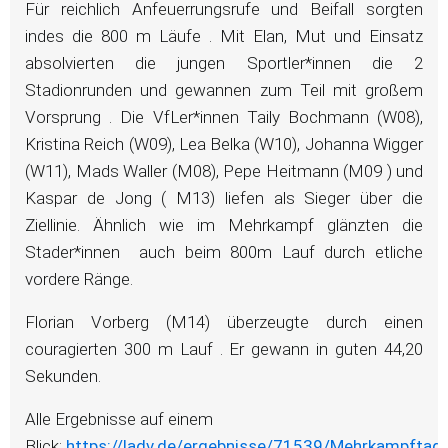
Für reichlich Anfeuerrungsrufe und Beifall sorgten
indes die 800 m Läufe . Mit Elan, Mut und Einsatz
absolvierten die jungen Sportler*innen die 2
Stadionrunden und gewannen zum Teil mit großem
Vorsprung . Die VfLer*innen Taily Bochmann (W08),
Kristina Reich (W09), Lea Belka (W10), Johanna Wigger
(W11), Mads Waller (M08), Pepe Heitmann (M09 ) und
Kaspar de Jong ( M13) liefen als Sieger über die
Ziellinie. Ähnlich wie im Mehrkampf glänzten die
Stader*innen auch beim 800m Lauf durch etliche
vordere Ränge.
Florian Vorberg (M14) überzeugte durch einen
couragierten 300 m Lauf . Er gewann in guten 44,20
Sekunden.
Alle Ergebnisse auf einem
Blick:
https://ladv.de/ergebnisse/71539/Mehrkampftag-