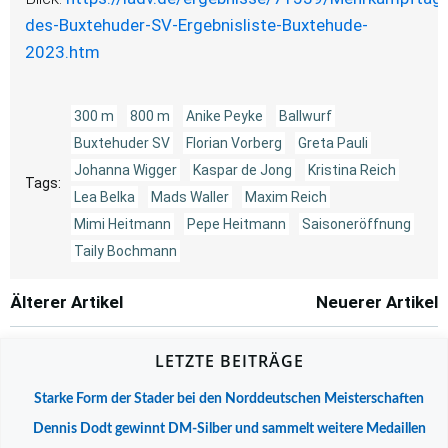
des-Buxtehuder-SV-Ergebnisliste-Buxtehude-
2023.htm
300 m
800 m
Anike Peyke
Ballwurf
Buxtehuder SV
Florian Vorberg
Greta Pauli
Johanna Wigger
Kaspar de Jong
Kristina Reich
Tags:
Lea Belka
Mads Waller
Maxim Reich
Mimi Heitmann
Pepe Heitmann
Saisoneröffnung
Taily Bochmann
Post
Post
Älterer Artikel
Neuerer Artikel
navigation
navigation
LETZTE BEITRÄGE
Starke Form der Stader bei den Norddeutschen Meisterschaften
Dennis Dodt gewinnt DM-Silber und sammelt weitere Medaillen