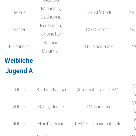
Mangels,
Diskus
TuS Alfstedt
44
Catharina
Kottonau,
Speer
OSC Berlin
48
Jeanette
Suhling,
Hammer
LG Osnabrück
2
Dagmar
Weibliche
Jugend A
1
100m
Käther, Nadja
Ahrensburger TSV
2
200m
Stein, Juline
TV Langen
5
400m
Haufe, Jona
LBV Phoenix Lübeck