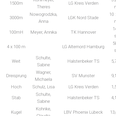
1500m
LG Kreis Verden
Theres
Nowogrodzka,
10 
3000m
LGK Nord Stade
Anna
1
100mH
Meyer, Annika
TK Hannover
5
4 x 100 m
LG Alternord Hamburg
Schulte,
Weit
Halstenbeker TS
5,
Sabine
Wagner,
Dreisprung
SV Munster
9,
Michaela
Hoch
Schulz, Lisa
LG Kreis Verden
1,
Schulte,
Stab
Halstenbeker TS
4,
Sabine
Kohnke,
Kugel
LBV Phoenix Lübeck
13
Claudia