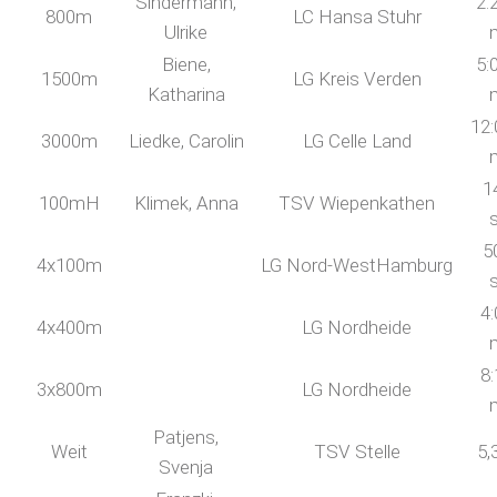
Sindermann,
2:
800m
LC Hansa Stuhr
Ulrike
Biene,
5:
1500m
LG Kreis Verden
Katharina
12:
3000m
Liedke, Carolin
LG Celle Land
1
100mH
Klimek, Anna
TSV Wiepenkathen
5
4x100m
LG Nord-WestHamburg
4:
4x400m
LG Nordheide
8:
3x800m
LG Nordheide
Patjens,
Weit
TSV Stelle
5,
Svenja