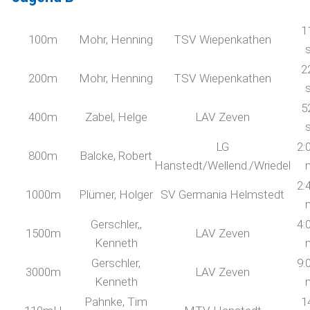
1
100m
Mohr, Henning
TSV Wiepenkathen
2
200m
Mohr, Henning
TSV Wiepenkathen
5
400m
Zabel, Helge
LAV Zeven
LG
2:
800m
Balcke, Robert
Hanstedt/Wellend./Wriedel
2:
1000m
Plümer, Holger
SV Germania Helmstedt
Gerschler,,
4:
1500m
LAV Zeven
Kenneth
Gerschler,
9:
3000m
LAV Zeven
Kenneth
Pahnke, Tim
1