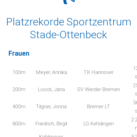
Platzrekorde Sportzentrum
Stade-Ottenbeck
Frauen
1
100m
Meyer, Annika
TK Hannover
2
200m
Loock, Jana
SV Werder Bremen
5
400m
Tilgner, Jonna
Bremer LT
2:
800m
Friedrich, Birgit
LG Kehdingen
Kohlmeyer,
5: