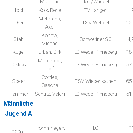
Matthias
dorf/Wriedel
Hoch
Kolk, Rene
TV Langen
1,
Mehrtens,
Drei
TSV Wehdel
12
Axel
Konow,
Stab
Schweriner SC
4,
Michael
Kugel
Urban, Dirk
LG Wedel Pinneberg
18
Mordhorst,
Diskus
LG Wedel Pinneberg
57
Ralf
Cordes,
Speer
TSV Wiepenkathen
65
Sascha
Hammer
Schütz, Valerij
LG Wedel Pinneberg
51
Männliche
Jugend A
Frommhagen,
LG
1
100m