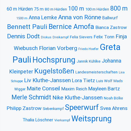
800 m
100 m
60 m Hürden
75 m
80 m Hürden
100 m Hürden
Anna von Rönne
Anna Lemke
Ballwurf
1500 m
Bernice Amofa
Bennett Pauli
Bianca Zastrow
Dennis Dodt
Finja
Felix Tonn
Felia Sievers
Diskus
Dreikampf
Greta
Florian Vorberg
Wiebusch
Friedo Hoefer
Pauli
Hochsprung
Johanna
Jannik Kühlke
Kugelstoßen
Kleinpeter
Landesmeisterschaften
Lisa
Liv Kluthe-Janssen
Lora Tietz
Luis Wolf
Mads
Schuppe
Maite Conseil
Mayleen Bartz
Maxim Reich
Wigger
Merle Schmidt
Nike Kluthe-Janssen
Noah Bölke
Speerwurf
Philipp Zastrow
Svea Ahrens
Siebenkampf
Weitsprung
Thalia Löschner
Vierkampf