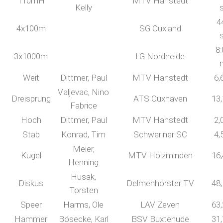
110mH
MTV Hanstedt
Kelly
4
4x100m
SG Cuxland
8:
3x1000m
LG Nordheide
Weit
Dittmer, Paul
MTV Hanstedt
6,
Valjevac, Nino
Dreisprung
ATS Cuxhaven
13
Fabrice
Hoch
Dittmer, Paul
MTV Hanstedt
2,
Stab
Konrad, Tim
Schweriner SC
4,
Meier,
Kugel
MTV Holzminden
16
Henning
Husak,
Diskus
Delmenhorster TV
48
Torsten
Speer
Harms, Ole
LAV Zeven
63
Hammer
Bösecke, Karl
BSV Buxtehude
31