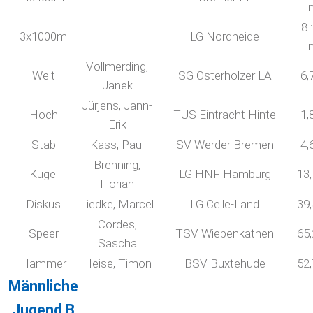
8 
3x1000m
LG Nordheide
Vollmerding,
Weit
SG Osterholzer LA
6,
Janek
Jürjens, Jann-
Hoch
TUS Eintracht Hinte
1,
Erik
Stab
Kass, Paul
SV Werder Bremen
4,
Brenning,
Kugel
LG HNF Hamburg
13
Florian
Diskus
Liedke, Marcel
LG Celle-Land
39
Cordes,
Speer
TSV Wiepenkathen
65
Sascha
Hammer
Heise, Timon
BSV Buxtehude
52
Männliche
Jugend B