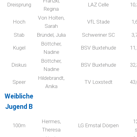
Franzki,
Dreisprung
LAZ Celle
10
Regina
Von Holten,
Hoch
VfL Stade
1,
Sarah
Stab
Bründel, Julia
Schweriner SC
3,
Böttcher,
Kugel
BSV Buxtehude
11
Nadine
Böttcher,
Diskus
BSV Buxtehude
32
Nadine
Hildebrandt,
Speer
TV Loxstedt
43
Anika
Weibliche
Jugend B
Hermes,
1
100m
LG Emstal Dörpen
Theresa