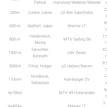
Patrick
Hanstedt/Wellend./Wriedel
2
200m
Zunker, Lasse
LG Alte Salzstraße
4
400 m
Geißhirt, Julian
Bremer LT
Heidenreich,
1:
800 m
MTV Gelting 08
Micha
Gerschler,
4:
1500 m
LAV Zeven
Kenneth
8:
3000m
Fritze, Holger
LG Uelzen/Barum
Nordbeck,
1
110mH
Hamburger SV
Sebastian
4
4x100m
MTV 49 Holzminden
3 
4x400m
Bremer LT