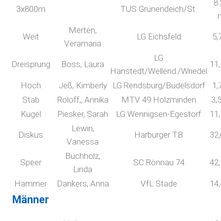
8:
3x800m
TUS Grünendeich/St.
Merten,
Weit
LG Eichsfeld
5,
Veramaria
LG
Dreisprung
Boss, Laura
11
Hanstedt/Wellend./Wriedel
Hoch
Jeß, Kimberly
LG Rendsburg/Büdelsdorf
1,
Stab
Roloff,, Annika
MTV 49 Holzminden
3,
Kugel
Piesker, Sarah
LG Wennigsen-Egestorf
11
Lewin,
Diskus
Harburger TB
32
Vanessa
Buchholz,
Speer
SC Rönnau 74
42
Linda
Hammer
Dankers, Anna
VfL Stade
14
Männer