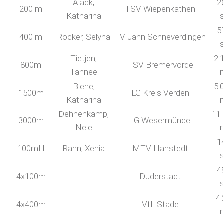
Alack,
2
200 m
TSV Wiepenkathen
Katharina
5
400 m
Röcker, Selyna
TV Jahn Schneverdingen
Tietjen,
2:
800m
TSV Bremervörde
Tahnee
Biene,
5:
1500m
LG Kreis Verden
Katharina
Dehnenkamp,
11:
3000m
LG Wesermünde
Nele
1
100mH
Rahn, Xenia
MTV Hanstedt
4
4x100m
Duderstadt
4:
4x400m
VfL Stade