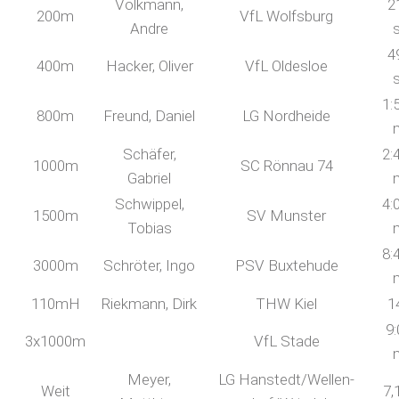
Volkmann,
2
200m
VfL Wolfsburg
Andre
4
400m
Hacker, Oliver
VfL Oldesloe
1:
800m
Freund, Daniel
LG Nordheide
Schäfer,
2:
1000m
SC Rönnau 74
Gabriel
Schwippel,
4:
1500m
SV Munster
Tobias
8:
3000m
Schröter, Ingo
PSV Buxtehude
110mH
Riekmann, Dirk
THW Kiel
1
9:
3x1000m
VfL Stade
Meyer,
LG Hanstedt/Wellen-
Weit
7,