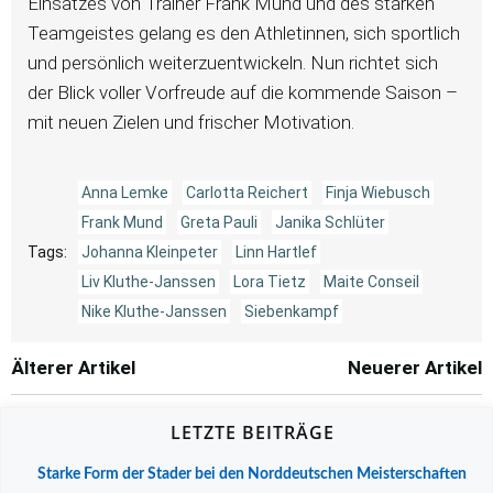
Einsatzes von Trainer Frank Mund und des starken
Teamgeistes gelang es den Athletinnen, sich sportlich
und persönlich weiterzuentwickeln. Nun richtet sich
der Blick voller Vorfreude auf die kommende Saison –
mit neuen Zielen und frischer Motivation.
Anna Lemke
Carlotta Reichert
Finja Wiebusch
Frank Mund
Greta Pauli
Janika Schlüter
Tags:
Johanna Kleinpeter
Linn Hartlef
Liv Kluthe-Janssen
Lora Tietz
Maite Conseil
Nike Kluthe-Janssen
Siebenkampf
Post
Post
Älterer Artikel
Neuerer Artikel
navigation
navigation
LETZTE BEITRÄGE
Starke Form der Stader bei den Norddeutschen Meisterschaften