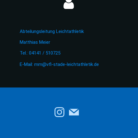
Abteilungsleitung Leichtathletik
Matthias Meier
Tel.: 04141 / 510725
E-Mail:
mm@vfl-stade-leichtathletik.de