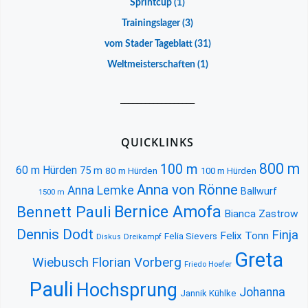
Sprintcup
(1)
Trainingslager
(3)
vom Stader Tageblatt
(31)
Weltmeisterschaften
(1)
__________________
QUICKLINKS
800 m
100 m
60 m Hürden
75 m
80 m Hürden
100 m Hürden
Anna von Rönne
Anna Lemke
Ballwurf
1500 m
Bernice Amofa
Bennett Pauli
Bianca Zastrow
Dennis Dodt
Finja
Felix Tonn
Felia Sievers
Diskus
Dreikampf
Greta
Florian Vorberg
Wiebusch
Friedo Hoefer
Pauli
Hochsprung
Johanna
Jannik Kühlke