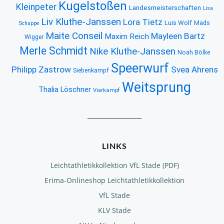
Kugelstoßen
Kleinpeter
Landesmeisterschaften
Lisa
Liv Kluthe-Janssen
Lora Tietz
Luis Wolf
Mads
Schuppe
Maite Conseil
Mayleen Bartz
Maxim Reich
Wigger
Merle Schmidt
Nike Kluthe-Janssen
Noah Bölke
Speerwurf
Philipp Zastrow
Svea Ahrens
Siebenkampf
Weitsprung
Thalia Löschner
Vierkampf
__________________
LINKS
Leichtathletikkollektion VfL Stade (PDF)
Erima-Onlineshop Leichtathletikkollektion
VfL Stade
KLV Stade