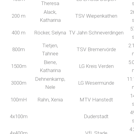
Theresa
Alack,
2
200 m
TSV Wiepenkathen
Katharina
5
400 m
Röcker, Selyna
TV Jahn Schneverdingen
Tietjen,
2:
800m
TSV Bremervörde
Tahnee
Biene,
5:
1500m
LG Kreis Verden
Katharina
Dehnenkamp,
11:
3000m
LG Wesermünde
Nele
1
100mH
Rahn, Xenia
MTV Hanstedt
4
4x100m
Duderstadt
4:
4x400m
VfL Stade