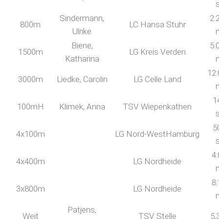
Sindermann,
2:
800m
LC Hansa Stuhr
Ulrike
Biene,
5:
1500m
LG Kreis Verden
Katharina
12:
3000m
Liedke, Carolin
LG Celle Land
1
100mH
Klimek, Anna
TSV Wiepenkathen
5
4x100m
LG Nord-WestHamburg
4:
4x400m
LG Nordheide
8:
3x800m
LG Nordheide
Patjens,
Weit
TSV Stelle
5,