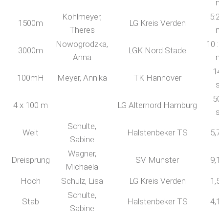
Kohlmeyer,
5:
1500m
LG Kreis Verden
Theres
Nowogrodzka,
10 
3000m
LGK Nord Stade
Anna
1
100mH
Meyer, Annika
TK Hannover
5
4 x 100 m
LG Alternord Hamburg
Schulte,
Weit
Halstenbeker TS
5,
Sabine
Wagner,
Dreisprung
SV Munster
9,
Michaela
Hoch
Schulz, Lisa
LG Kreis Verden
1,
Schulte,
Stab
Halstenbeker TS
4,
Sabine