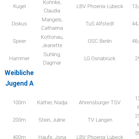
Kohnke,
Kugel
LBV Phoenix Lübeck
13
Claudia
Mangels,
Diskus
TuS Alfstedt
44
Catharina
Kottonau,
Speer
OSC Berlin
48
Jeanette
Suhling,
Hammer
LG Osnabrück
2
Dagmar
Weibliche
Jugend A
1
100m
Käther, Nadja
Ahrensburger TSV
2
200m
Stein, Juline
TV Langen
5
400m
Haufe, Jona
LBV Phoenix Lübeck