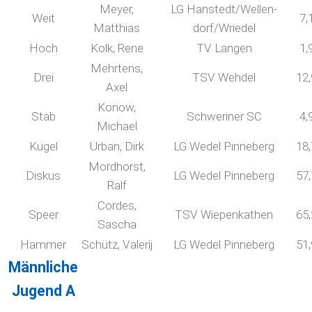
Meyer,
LG Hanstedt/Wellen-
Weit
7,
Matthias
dorf/Wriedel
Hoch
Kolk, Rene
TV Langen
1,
Mehrtens,
Drei
TSV Wehdel
12
Axel
Konow,
Stab
Schweriner SC
4,
Michael
Kugel
Urban, Dirk
LG Wedel Pinneberg
18
Mordhorst,
Diskus
LG Wedel Pinneberg
57
Ralf
Cordes,
Speer
TSV Wiepenkathen
65
Sascha
Hammer
Schütz, Valerij
LG Wedel Pinneberg
51
Männliche
Jugend A