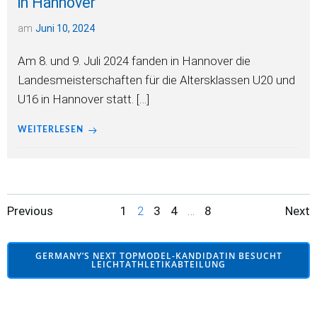
in Hannover
am
Juni 10, 2024
Am 8. und 9. Juli 2024 fanden in Hannover die
Landesmeisterschaften für die Altersklassen U20 und
U16 in Hannover statt. […]
WEITERLESEN
Posts
Posts
Po
Page
Page
Page
Page
Page
Previous
1
2
3
4
…
8
Next
navigation
navigation
na
GERMANY’S NEXT TOPMODEL-KANDIDATIN BESUCHT
LEICHTATHLETIKABTEILUNG