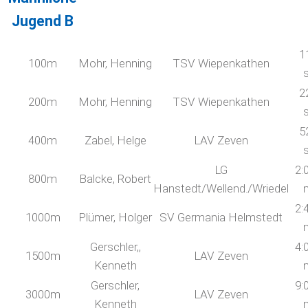
Jugend B
1
100m
Mohr, Henning
TSV Wiepenkathen
2
200m
Mohr, Henning
TSV Wiepenkathen
5
400m
Zabel, Helge
LAV Zeven
LG
2:
800m
Balcke, Robert
Hanstedt/Wellend./Wriedel
2:
1000m
Plümer, Holger
SV Germania Helmstedt
Gerschler,,
4:
1500m
LAV Zeven
Kenneth
Gerschler,
9:
3000m
LAV Zeven
Kenneth