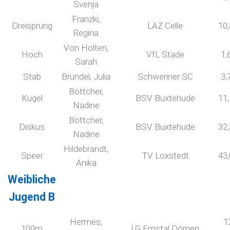
Svenja
Franzki,
Dreisprung
LAZ Celle
10
Regina
Von Holten,
Hoch
VfL Stade
1,
Sarah
Stab
Bründel, Julia
Schweriner SC
3,
Böttcher,
Kugel
BSV Buxtehude
11
Nadine
Böttcher,
Diskus
BSV Buxtehude
32
Nadine
Hildebrandt,
Speer
TV Loxstedt
43
Anika
Weibliche
Jugend B
Hermes,
1
100m
LG Emstal Dörpen