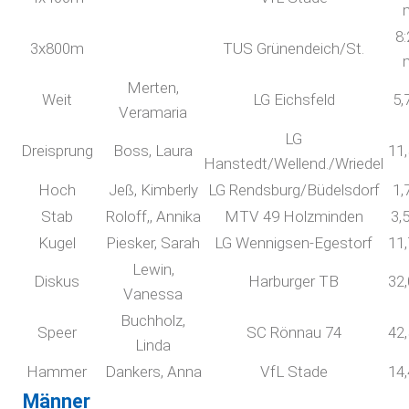
8:
3x800m
TUS Grünendeich/St.
Merten,
Weit
LG Eichsfeld
5,
Veramaria
LG
Dreisprung
Boss, Laura
11
Hanstedt/Wellend./Wriedel
Hoch
Jeß, Kimberly
LG Rendsburg/Büdelsdorf
1,
Stab
Roloff,, Annika
MTV 49 Holzminden
3,
Kugel
Piesker, Sarah
LG Wennigsen-Egestorf
11
Lewin,
Diskus
Harburger TB
32
Vanessa
Buchholz,
Speer
SC Rönnau 74
42
Linda
Hammer
Dankers, Anna
VfL Stade
14
Männer