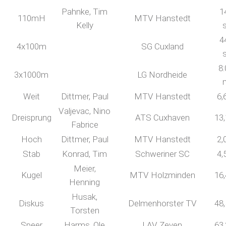
Pahnke, Tim
1
110mH
MTV Hanstedt
Kelly
4
4x100m
SG Cuxland
8:
3x1000m
LG Nordheide
Weit
Dittmer, Paul
MTV Hanstedt
6,
Valjevac, Nino
Dreisprung
ATS Cuxhaven
13
Fabrice
Hoch
Dittmer, Paul
MTV Hanstedt
2,
Stab
Konrad, Tim
Schweriner SC
4,
Meier,
Kugel
MTV Holzminden
16
Henning
Husak,
Diskus
Delmenhorster TV
48
Torsten
Speer
Harms, Ole
LAV Zeven
63