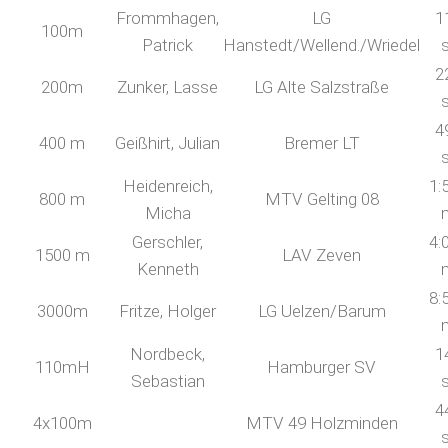
Frommhagen,
LG
1
100m
Patrick
Hanstedt/Wellend./Wriedel
2
200m
Zunker, Lasse
LG Alte Salzstraße
4
400 m
Geißhirt, Julian
Bremer LT
Heidenreich,
1:
800 m
MTV Gelting 08
Micha
Gerschler,
4:
1500 m
LAV Zeven
Kenneth
8:
3000m
Fritze, Holger
LG Uelzen/Barum
Nordbeck,
1
110mH
Hamburger SV
Sebastian
4
4x100m
MTV 49 Holzminden