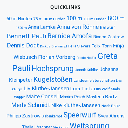
QUICKLINKS
800 m
100 m
60 m Hürden
75 m
80 m Hürden
100 m Hürden
Anna von Rönne
Anna Lemke
Ballwurf
1500 m
Bernice Amofa
Bennett Pauli
Bianca Zastrow
Dennis Dodt
Finja
Felix Tonn
Felia Sievers
Diskus
Dreikampf
Greta
Florian Vorberg
Wiebusch
Friedo Hoefer
Pauli
Hochsprung
Johanna
Jannik Kühlke
Kugelstoßen
Kleinpeter
Landesmeisterschaften
Lisa
Liv Kluthe-Janssen
Lora Tietz
Luis Wolf
Mads
Schuppe
Maite Conseil
Mayleen Bartz
Maxim Reich
Wigger
Merle Schmidt
Nike Kluthe-Janssen
Noah Bölke
Speerwurf
Philipp Zastrow
Svea Ahrens
Siebenkampf
Weitsprung
Thalia Löschner
Vierkampf