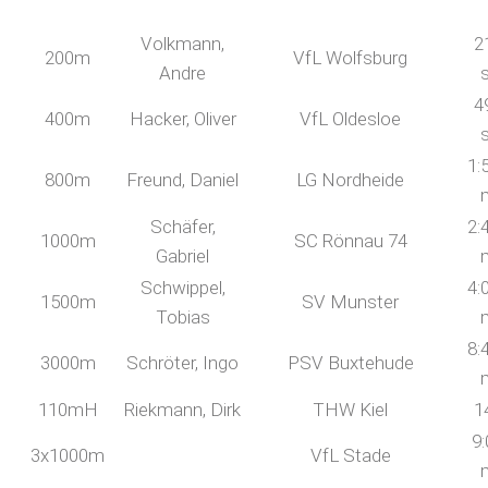
Volkmann,
2
200m
VfL Wolfsburg
Andre
4
400m
Hacker, Oliver
VfL Oldesloe
1:
800m
Freund, Daniel
LG Nordheide
Schäfer,
2:
1000m
SC Rönnau 74
Gabriel
Schwippel,
4:
1500m
SV Munster
Tobias
8:
3000m
Schröter, Ingo
PSV Buxtehude
110mH
Riekmann, Dirk
THW Kiel
1
9:
3x1000m
VfL Stade