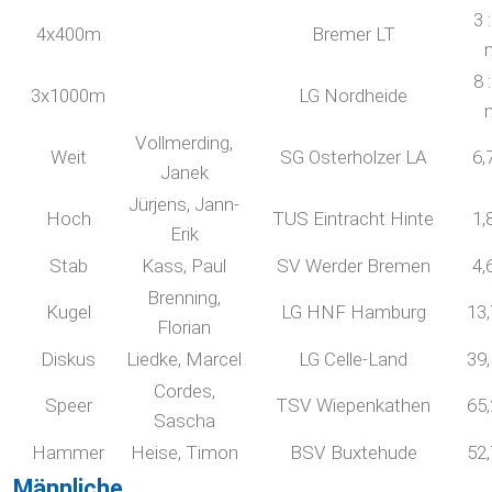
3 
4x400m
Bremer LT
8 
3x1000m
LG Nordheide
Vollmerding,
Weit
SG Osterholzer LA
6,
Janek
Jürjens, Jann-
Hoch
TUS Eintracht Hinte
1,
Erik
Stab
Kass, Paul
SV Werder Bremen
4,
Brenning,
Kugel
LG HNF Hamburg
13
Florian
Diskus
Liedke, Marcel
LG Celle-Land
39
Cordes,
Speer
TSV Wiepenkathen
65
Sascha
Hammer
Heise, Timon
BSV Buxtehude
52
Männliche