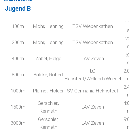
Jugend B
1
100m
Mohr, Henning
TSV Wiepenkathen
2
200m
Mohr, Henning
TSV Wiepenkathen
5
400m
Zabel, Helge
LAV Zeven
LG
2:
800m
Balcke, Robert
Hanstedt/Wellend./Wriedel
2:
1000m
Plümer, Holger
SV Germania Helmstedt
Gerschler,,
4:
1500m
LAV Zeven
Kenneth
Gerschler,
9:
3000m
LAV Zeven
Kenneth