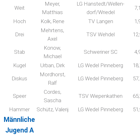
Meyer,
LG Hanstedt/Wellen-
Weit
7,
Matthias
dorf/Wriedel
Hoch
Kolk, Rene
TV Langen
1,
Mehrtens,
Drei
TSV Wehdel
12
Axel
Konow,
Stab
Schweriner SC
4,
Michael
Kugel
Urban, Dirk
LG Wedel Pinneberg
18
Mordhorst,
Diskus
LG Wedel Pinneberg
57
Ralf
Cordes,
Speer
TSV Wiepenkathen
65
Sascha
Hammer
Schütz, Valerij
LG Wedel Pinneberg
51
Männliche
Jugend A