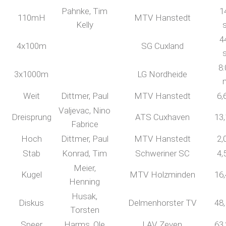
Pahnke, Tim
1
110mH
MTV Hanstedt
Kelly
4
4x100m
SG Cuxland
8:
3x1000m
LG Nordheide
Weit
Dittmer, Paul
MTV Hanstedt
6,
Valjevac, Nino
Dreisprung
ATS Cuxhaven
13
Fabrice
Hoch
Dittmer, Paul
MTV Hanstedt
2,
Stab
Konrad, Tim
Schweriner SC
4,
Meier,
Kugel
MTV Holzminden
16
Henning
Husak,
Diskus
Delmenhorster TV
48
Torsten
Speer
Harms, Ole
LAV Zeven
63