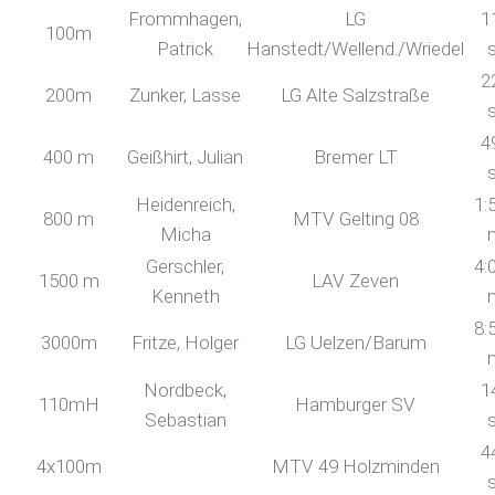
Frommhagen,
LG
1
100m
Patrick
Hanstedt/Wellend./Wriedel
2
200m
Zunker, Lasse
LG Alte Salzstraße
4
400 m
Geißhirt, Julian
Bremer LT
Heidenreich,
1:
800 m
MTV Gelting 08
Micha
Gerschler,
4:
1500 m
LAV Zeven
Kenneth
8:
3000m
Fritze, Holger
LG Uelzen/Barum
Nordbeck,
1
110mH
Hamburger SV
Sebastian
4
4x100m
MTV 49 Holzminden