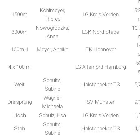
Kohlmeyer,
5:
1500m
LG Kreis Verden
Theres
Nowogrodzka,
10 
3000m
LGK Nord Stade
Anna
1
100mH
Meyer, Annika
TK Hannover
5
4 x 100 m
LG Alternord Hamburg
Schulte,
Weit
Halstenbeker TS
5,
Sabine
Wagner,
Dreisprung
SV Munster
9,
Michaela
Hoch
Schulz, Lisa
LG Kreis Verden
1,
Schulte,
Stab
Halstenbeker TS
4,
Sabine