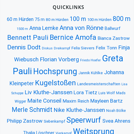
QUICKLINKS
800 m
100 m
60 m Hürden
75 m
80 m Hürden
100 m Hürden
Anna von Rönne
Anna Lemke
Ballwurf
1500 m
Bernice Amofa
Bennett Pauli
Bianca Zastrow
Dennis Dodt
Finja
Felix Tonn
Felia Sievers
Diskus
Dreikampf
Greta
Florian Vorberg
Wiebusch
Friedo Hoefer
Pauli
Hochsprung
Johanna
Jannik Kühlke
Kugelstoßen
Kleinpeter
Landesmeisterschaften
Lisa
Liv Kluthe-Janssen
Lora Tietz
Luis Wolf
Mads
Schuppe
Maite Conseil
Mayleen Bartz
Maxim Reich
Wigger
Merle Schmidt
Nike Kluthe-Janssen
Noah Bölke
Speerwurf
Philipp Zastrow
Svea Ahrens
Siebenkampf
Weitsprung
Thalia Löschner
Vierkampf