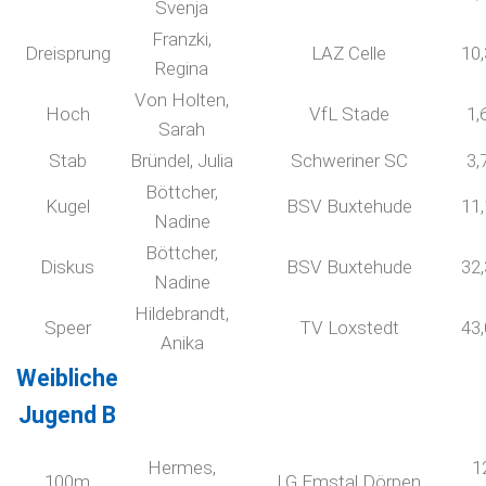
Svenja
Franzki,
Dreisprung
LAZ Celle
10
Regina
Von Holten,
Hoch
VfL Stade
1,
Sarah
Stab
Bründel, Julia
Schweriner SC
3,
Böttcher,
Kugel
BSV Buxtehude
11
Nadine
Böttcher,
Diskus
BSV Buxtehude
32
Nadine
Hildebrandt,
Speer
TV Loxstedt
43
Anika
Weibliche
Jugend B
Hermes,
1
100m
LG Emstal Dörpen