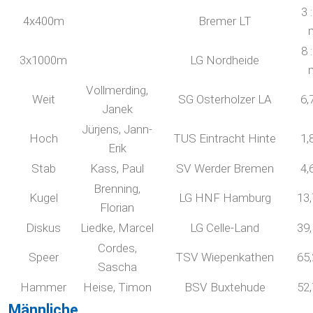
3 
4x400m
Bremer LT
8 
3x1000m
LG Nordheide
Vollmerding,
Weit
SG Osterholzer LA
6,
Janek
Jürjens, Jann-
Hoch
TUS Eintracht Hinte
1,
Erik
Stab
Kass, Paul
SV Werder Bremen
4,
Brenning,
Kugel
LG HNF Hamburg
13
Florian
Diskus
Liedke, Marcel
LG Celle-Land
39
Cordes,
Speer
TSV Wiepenkathen
65
Sascha
Hammer
Heise, Timon
BSV Buxtehude
52
Männliche