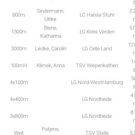
Sindermann,
2:
800m
LC Hansa Stuhr
Ulrike
Biene,
5:
1500m
LG Kreis Verden
Katharina
12:
3000m
Liedke, Carolin
LG Celle Land
1
100mH
Klimek, Anna
TSV Wiepenkathen
5
4x100m
LG Nord-WestHamburg
4:
4x400m
LG Nordheide
8:
3x800m
LG Nordheide
Patjens,
Weit
TSV Stelle
5,