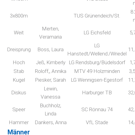
8:
3x800m
TUS Grünendeich/St.
Merten,
Weit
LG Eichsfeld
5,
Veramaria
LG
Dreisprung
Boss, Laura
11
Hanstedt/Wellend./Wriedel
Hoch
Jeß, Kimberly
LG Rendsburg/Büdelsdorf
1,
Stab
Roloff,, Annika
MTV 49 Holzminden
3,
Kugel
Piesker, Sarah
LG Wennigsen-Egestorf
11
Lewin,
Diskus
Harburger TB
32
Vanessa
Buchholz,
Speer
SC Rönnau 74
42
Linda
Hammer
Dankers, Anna
VfL Stade
14
Männer