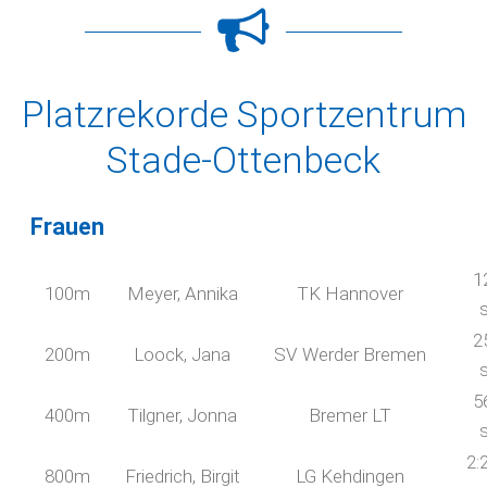
Platzrekorde Sportzentrum
Stade-Ottenbeck
Frauen
1
100m
Meyer, Annika
TK Hannover
2
200m
Loock, Jana
SV Werder Bremen
5
400m
Tilgner, Jonna
Bremer LT
2:
800m
Friedrich, Birgit
LG Kehdingen