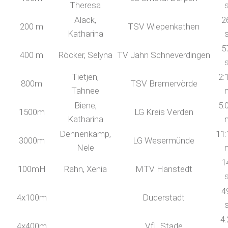
Theresa
Alack,
2
200 m
TSV Wiepenkathen
Katharina
5
400 m
Röcker, Selyna
TV Jahn Schneverdingen
Tietjen,
2:
800m
TSV Bremervörde
Tahnee
Biene,
5:
1500m
LG Kreis Verden
Katharina
Dehnenkamp,
11:
3000m
LG Wesermünde
Nele
1
100mH
Rahn, Xenia
MTV Hanstedt
4
4x100m
Duderstadt
4:
4x400m
VfL Stade