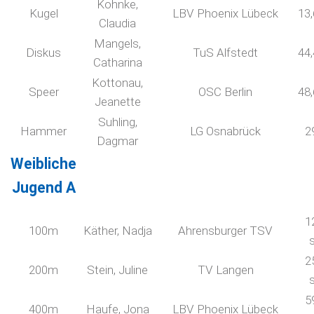
Kohnke,
Kugel
LBV Phoenix Lübeck
13
Claudia
Mangels,
Diskus
TuS Alfstedt
44
Catharina
Kottonau,
Speer
OSC Berlin
48
Jeanette
Suhling,
Hammer
LG Osnabrück
2
Dagmar
Weibliche
Jugend A
1
100m
Käther, Nadja
Ahrensburger TSV
2
200m
Stein, Juline
TV Langen
5
400m
Haufe, Jona
LBV Phoenix Lübeck