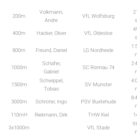
Volkmann,
2
200m
VfL Wolfsburg
Andre
4
400m
Hacker, Oliver
VfL Oldesloe
1:
800m
Freund, Daniel
LG Nordheide
Schäfer,
2:
1000m
SC Rönnau 74
Gabriel
Schwippel,
4:
1500m
SV Munster
Tobias
8:
3000m
Schröter, Ingo
PSV Buxtehude
110mH
Riekmann, Dirk
THW Kiel
1
9:
3x1000m
VfL Stade