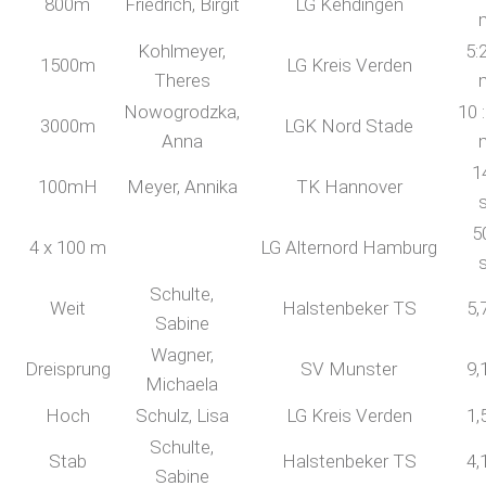
800m
Friedrich, Birgit
LG Kehdingen
Kohlmeyer,
5:
1500m
LG Kreis Verden
Theres
Nowogrodzka,
10 
3000m
LGK Nord Stade
Anna
1
100mH
Meyer, Annika
TK Hannover
5
4 x 100 m
LG Alternord Hamburg
Schulte,
Weit
Halstenbeker TS
5,
Sabine
Wagner,
Dreisprung
SV Munster
9,
Michaela
Hoch
Schulz, Lisa
LG Kreis Verden
1,
Schulte,
Stab
Halstenbeker TS
4,
Sabine