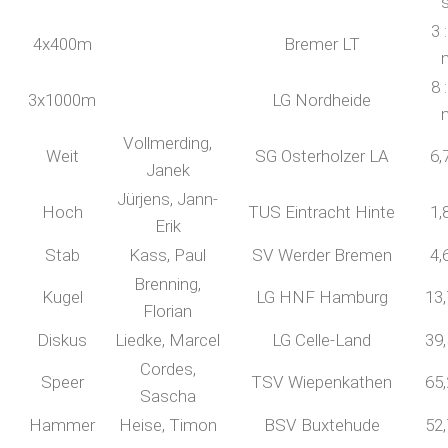
3 
4x400m
Bremer LT
8 
3x1000m
LG Nordheide
Vollmerding,
Weit
SG Osterholzer LA
6,
Janek
Jürjens, Jann-
Hoch
TUS Eintracht Hinte
1,
Erik
Stab
Kass, Paul
SV Werder Bremen
4,
Brenning,
Kugel
LG HNF Hamburg
13
Florian
Diskus
Liedke, Marcel
LG Celle-Land
39
Cordes,
Speer
TSV Wiepenkathen
65
Sascha
Hammer
Heise, Timon
BSV Buxtehude
52