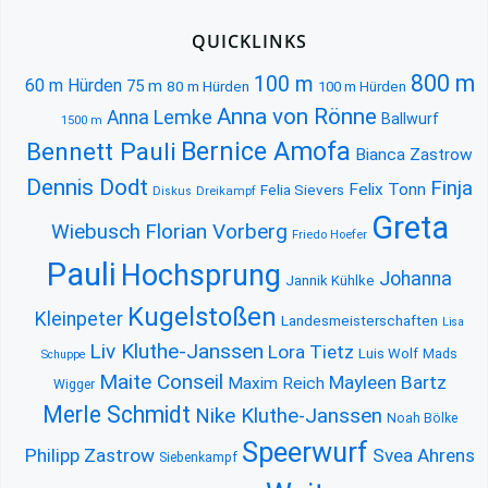
QUICKLINKS
800 m
100 m
60 m Hürden
75 m
80 m Hürden
100 m Hürden
Anna von Rönne
Anna Lemke
Ballwurf
1500 m
Bernice Amofa
Bennett Pauli
Bianca Zastrow
Dennis Dodt
Finja
Felix Tonn
Felia Sievers
Diskus
Dreikampf
Greta
Florian Vorberg
Wiebusch
Friedo Hoefer
Pauli
Hochsprung
Johanna
Jannik Kühlke
Kugelstoßen
Kleinpeter
Landesmeisterschaften
Lisa
Liv Kluthe-Janssen
Lora Tietz
Luis Wolf
Mads
Schuppe
Maite Conseil
Mayleen Bartz
Maxim Reich
Wigger
Merle Schmidt
Nike Kluthe-Janssen
Noah Bölke
Speerwurf
Philipp Zastrow
Svea Ahrens
Siebenkampf