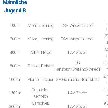
Männliche
Jugend B
1
100m
Mohr, Henning
TSV Wiepenkathen
2
200m
Mohr, Henning
TSV Wiepenkathen
5
400m
Zabel, Helge
LAV Zeven
LG
2:
800m
Balcke, Robert
Hanstedt/Wellend./Wriedel
2:
1000m
Plümer, Holger
SV Germania Helmstedt
Gerschler,,
4:
1500m
LAV Zeven
Kenneth
Gerschler,
9:
3000m
LAV Zeven