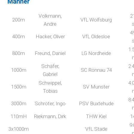
Männer
Volkmann,
2
200m
VfL Wolfsburg
Andre
4
400m
Hacker, Oliver
VfL Oldesloe
1:
800m
Freund, Daniel
LG Nordheide
Schäfer,
2:
1000m
SC Rönnau 74
Gabriel
Schwippel,
4:
1500m
SV Munster
Tobias
8:
3000m
Schröter, Ingo
PSV Buxtehude
110mH
Riekmann, Dirk
THW Kiel
1
9:
3x1000m
VfL Stade