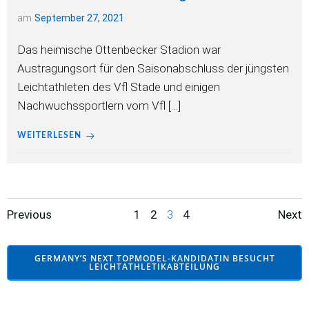
am
September 27, 2021
Das heimische Ottenbecker Stadion war
Austragungsort für den Saisonabschluss der jüngsten
Leichtathleten des Vfl Stade und einigen
Nachwuchssportlern vom Vfl […]
WEITERLESEN
Posts
Posts
Po
Page
Page
Page
Page
Previous
1
2
3
4
Next
navigation
navigation
na
GERMANY’S NEXT TOPMODEL-KANDIDATIN BESUCHT
LEICHTATHLETIKABTEILUNG