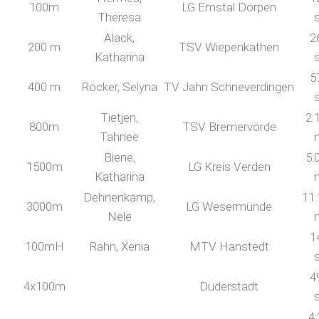
100m
LG Emstal Dörpen
Theresa
Alack,
2
200 m
TSV Wiepenkathen
Katharina
5
400 m
Röcker, Selyna
TV Jahn Schneverdingen
Tietjen,
2:
800m
TSV Bremervörde
Tahnee
Biene,
5:
1500m
LG Kreis Verden
Katharina
Dehnenkamp,
11:
3000m
LG Wesermünde
Nele
1
100mH
Rahn, Xenia
MTV Hanstedt
4
4x100m
Duderstadt
4: