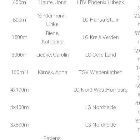
400m
Haufe, Jona
LBV Phoenix Lübeck
Sindermann,
2:
800m
LC Hansa Stuhr
Ulrike
Biene,
5:
1500m
LG Kreis Verden
Katharina
12:
3000m
Liedke, Carolin
LG Celle Land
1
100mH
Klimek, Anna
TSV Wiepenkathen
5
4x100m
LG Nord-WestHamburg
4:
4x400m
LG Nordheide
8:
3x800m
LG Nordheide
Patjens,