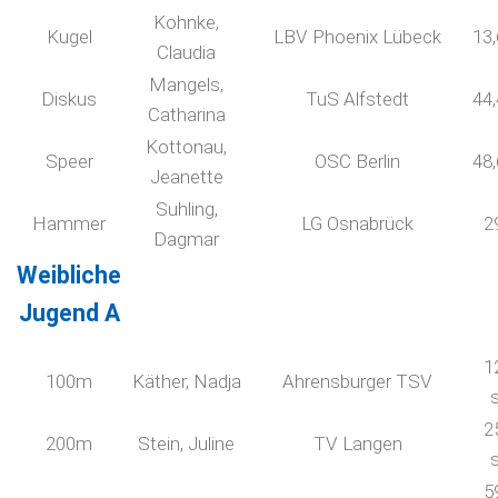
Kohnke,
Kugel
LBV Phoenix Lübeck
13
Claudia
Mangels,
Diskus
TuS Alfstedt
44
Catharina
Kottonau,
Speer
OSC Berlin
48
Jeanette
Suhling,
Hammer
LG Osnabrück
2
Dagmar
Weibliche
Jugend A
1
100m
Käther, Nadja
Ahrensburger TSV
2
200m
Stein, Juline
TV Langen
5