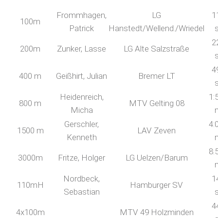
Frommhagen,
LG
1
100m
Patrick
Hanstedt/Wellend./Wriedel
2
200m
Zunker, Lasse
LG Alte Salzstraße
4
400 m
Geißhirt, Julian
Bremer LT
Heidenreich,
1:
800 m
MTV Gelting 08
Micha
Gerschler,
4:
1500 m
LAV Zeven
Kenneth
8:
3000m
Fritze, Holger
LG Uelzen/Barum
Nordbeck,
1
110mH
Hamburger SV
Sebastian
4
4x100m
MTV 49 Holzminden