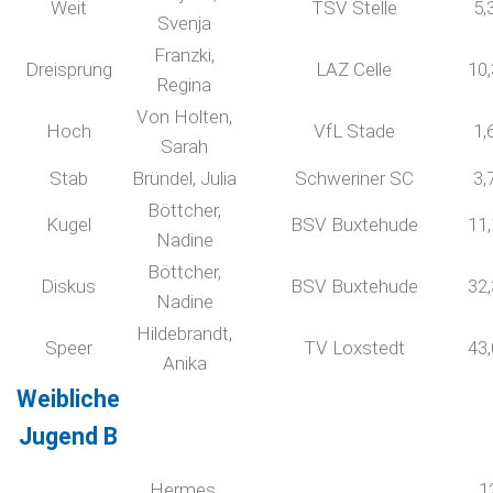
Weit
TSV Stelle
5,
Svenja
Franzki,
Dreisprung
LAZ Celle
10
Regina
Von Holten,
Hoch
VfL Stade
1,
Sarah
Stab
Bründel, Julia
Schweriner SC
3,
Böttcher,
Kugel
BSV Buxtehude
11
Nadine
Böttcher,
Diskus
BSV Buxtehude
32
Nadine
Hildebrandt,
Speer
TV Loxstedt
43
Anika
Weibliche
Jugend B
Hermes,
1