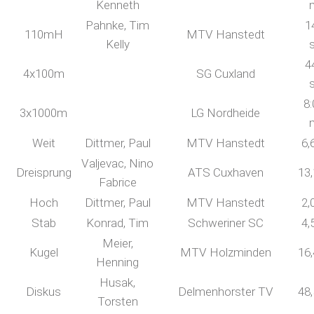
Kenneth
Pahnke, Tim
1
110mH
MTV Hanstedt
Kelly
4
4x100m
SG Cuxland
8:
3x1000m
LG Nordheide
Weit
Dittmer, Paul
MTV Hanstedt
6,
Valjevac, Nino
Dreisprung
ATS Cuxhaven
13
Fabrice
Hoch
Dittmer, Paul
MTV Hanstedt
2,
Stab
Konrad, Tim
Schweriner SC
4,
Meier,
Kugel
MTV Holzminden
16
Henning
Husak,
Diskus
Delmenhorster TV
48
Torsten