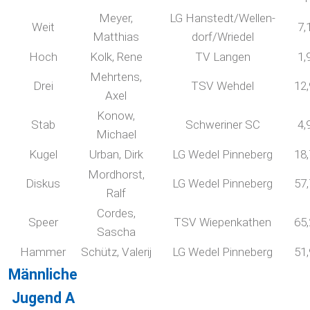
Meyer,
LG Hanstedt/Wellen-
Weit
7,
Matthias
dorf/Wriedel
Hoch
Kolk, Rene
TV Langen
1,
Mehrtens,
Drei
TSV Wehdel
12
Axel
Konow,
Stab
Schweriner SC
4,
Michael
Kugel
Urban, Dirk
LG Wedel Pinneberg
18
Mordhorst,
Diskus
LG Wedel Pinneberg
57
Ralf
Cordes,
Speer
TSV Wiepenkathen
65
Sascha
Hammer
Schütz, Valerij
LG Wedel Pinneberg
51
Männliche
Jugend A