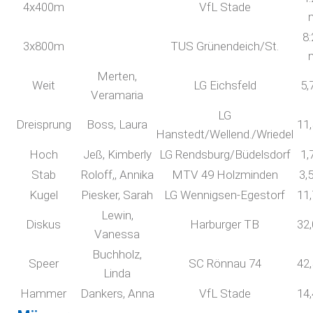
4x400m
VfL Stade
8:
3x800m
TUS Grünendeich/St.
Merten,
Weit
LG Eichsfeld
5,
Veramaria
LG
Dreisprung
Boss, Laura
11
Hanstedt/Wellend./Wriedel
Hoch
Jeß, Kimberly
LG Rendsburg/Büdelsdorf
1,
Stab
Roloff,, Annika
MTV 49 Holzminden
3,
Kugel
Piesker, Sarah
LG Wennigsen-Egestorf
11
Lewin,
Diskus
Harburger TB
32
Vanessa
Buchholz,
Speer
SC Rönnau 74
42
Linda
Hammer
Dankers, Anna
VfL Stade
14