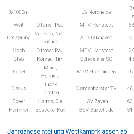
8:
3x1000m
LG Nordheide
Weit
Dittmer, Paul
MTV Hanstedt
6,
Valjevac, Nino
Dreisprung
ATS Cuxhaven
13
Fabrice
Hoch
Dittmer, Paul
MTV Hanstedt
2,
Stab
Konrad, Tim
Schweriner SC
4,
Meier,
Kugel
MTV Holzminden
16
Henning
Husak,
Diskus
Delmenhorster TV
48
Torsten
Speer
Harms, Ole
LAV Zeven
63
Hammer
Bösecke, Karl
BSV Buxtehude
31
Jahrgangseinteilung Wettkampfklassen ab