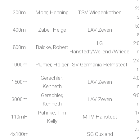
2
200m
Mohr, Henning
TSV Wiepenkathen
5
400m
Zabel, Helge
LAV Zeven
LG
2:
800m
Balcke, Robert
Hanstedt/Wellend./Wriedel
2:
1000m
Plümer, Holger
SV Germania Helmstedt
Gerschler,,
4:
1500m
LAV Zeven
Kenneth
Gerschler,
9:
3000m
LAV Zeven
Kenneth
Pahnke, Tim
1
110mH
MTV Hanstedt
Kelly
4
4x100m
SG Cuxland