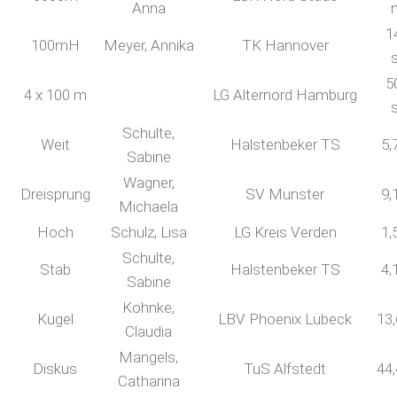
Anna
1
100mH
Meyer, Annika
TK Hannover
5
4 x 100 m
LG Alternord Hamburg
Schulte,
Weit
Halstenbeker TS
5,
Sabine
Wagner,
Dreisprung
SV Munster
9,
Michaela
Hoch
Schulz, Lisa
LG Kreis Verden
1,
Schulte,
Stab
Halstenbeker TS
4,
Sabine
Kohnke,
Kugel
LBV Phoenix Lübeck
13
Claudia
Mangels,
Diskus
TuS Alfstedt
44
Catharina