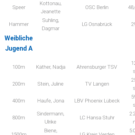
Kottonau,
Speer
OSC Berlin
48
Jeanette
Suhling,
Hammer
LG Osnabrück
2
Dagmar
Weibliche
Jugend A
1
100m
Käther, Nadja
Ahrensburger TSV
2
200m
Stein, Juline
TV Langen
5
400m
Haufe, Jona
LBV Phoenix Lübeck
Sindermann,
2:
800m
LC Hansa Stuhr
Ulrike
Biene,
5:
1500m
LG Kreis Verden