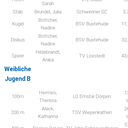
Sarah
Stab
Bründel, Julia
Schweriner SC
3,
Böttcher,
Kugel
BSV Buxtehude
11
Nadine
Böttcher,
Diskus
BSV Buxtehude
32
Nadine
Hildebrandt,
Speer
TV Loxstedt
43
Anika
Weibliche
Jugend B
Hermes,
1
100m
LG Emstal Dörpen
Theresa
Alack,
2
200 m
TSV Wiepenkathen
Katharina
5