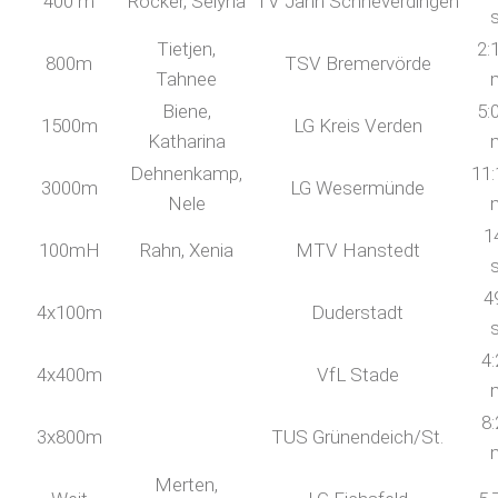
400 m
Röcker, Selyna
TV Jahn Schneverdingen
Tietjen,
2:
800m
TSV Bremervörde
Tahnee
Biene,
5:
1500m
LG Kreis Verden
Katharina
Dehnenkamp,
11:
3000m
LG Wesermünde
Nele
1
100mH
Rahn, Xenia
MTV Hanstedt
4
4x100m
Duderstadt
4:
4x400m
VfL Stade
8:
3x800m
TUS Grünendeich/St.
Merten,