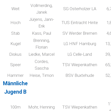
Vollmerding,
Weit
SG Osterholzer LA
6,
Janek
Jürjens, Jann-
Hoch
TUS Eintracht Hinte
1,
Erik
Stab
Kass, Paul
SV Werder Bremen
4,
Brenning,
Kugel
LG HNF Hamburg
13
Florian
Diskus
Liedke, Marcel
LG Celle-Land
39
Cordes,
Speer
TSV Wiepenkathen
65
Sascha
Hammer
Heise, Timon
BSV Buxtehude
52
Männliche
Jugend B
1
100m
Mohr, Henning
TSV Wiepenkathen