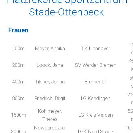
Stade-Ottenbeck
Frauen
1
100m
Meyer, Annika
TK Hannover
2
200m
Loock, Jana
SV Werder Bremen
5
400m
Tilgner, Jonna
Bremer LT
2:
800m
Friedrich, Birgit
LG Kehdingen
Kohlmeyer,
5:
1500m
LG Kreis Verden
Theres
Nowogrodzka,
10 
3000m
LGK Nord Stade