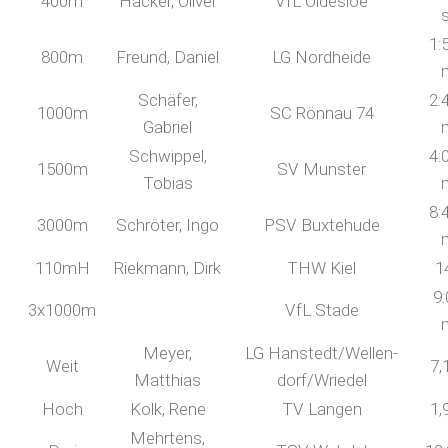
400m
Hacker, Oliver
VfL Oldesloe
1:
800m
Freund, Daniel
LG Nordheide
Schäfer,
2:
1000m
SC Rönnau 74
Gabriel
Schwippel,
4:
1500m
SV Munster
Tobias
8:
3000m
Schröter, Ingo
PSV Buxtehude
110mH
Riekmann, Dirk
THW Kiel
1
9:
3x1000m
VfL Stade
Meyer,
LG Hanstedt/Wellen-
Weit
7,
Matthias
dorf/Wriedel
Hoch
Kolk, Rene
TV Langen
1,
Mehrtens,