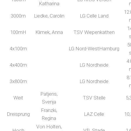
Katharina
12:
3000m
Liedke, Carolin
LG Celle Land
1
100mH
Klimek, Anna
TSV Wiepenkathen
5
4x100m
LG Nord-WestHamburg
4:
4x400m
LG Nordheide
8:
3x800m
LG Nordheide
Patjens,
Weit
TSV Stelle
5,
Svenja
Franzki,
Dreisprung
LAZ Celle
10
Regina
Von Holten,
Hoch
VfL Stade
1,