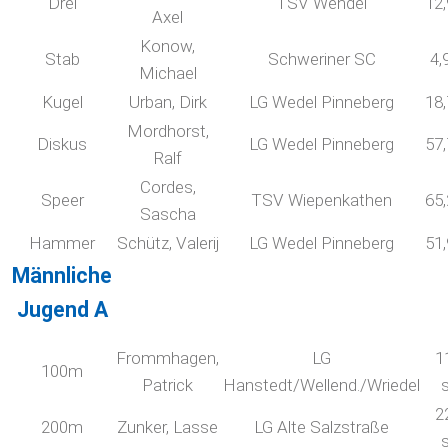
Drei
TSV Wehdel
12
Axel
Konow,
Stab
Schweriner SC
4,
Michael
Kugel
Urban, Dirk
LG Wedel Pinneberg
18
Mordhorst,
Diskus
LG Wedel Pinneberg
57
Ralf
Cordes,
Speer
TSV Wiepenkathen
65
Sascha
Hammer
Schütz, Valerij
LG Wedel Pinneberg
51
Männliche
Jugend A
Frommhagen,
LG
1
100m
Patrick
Hanstedt/Wellend./Wriedel
2
200m
Zunker, Lasse
LG Alte Salzstraße