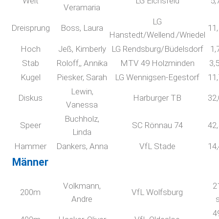
Weit
LG Eichsfeld
5,
Veramaria
LG
Dreisprung
Boss, Laura
11
Hanstedt/Wellend./Wriedel
Hoch
Jeß, Kimberly
LG Rendsburg/Büdelsdorf
1,
Stab
Roloff,, Annika
MTV 49 Holzminden
3,
Kugel
Piesker, Sarah
LG Wennigsen-Egestorf
11
Lewin,
Diskus
Harburger TB
32
Vanessa
Buchholz,
Speer
SC Rönnau 74
42
Linda
Hammer
Dankers, Anna
VfL Stade
14
Männer
Volkmann,
2
200m
VfL Wolfsburg
Andre
4