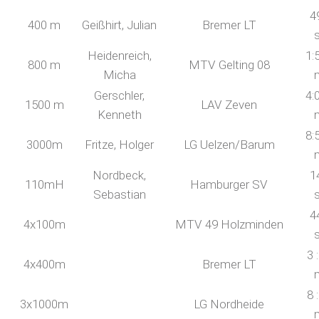
4
400 m
Geißhirt, Julian
Bremer LT
Heidenreich,
1:
800 m
MTV Gelting 08
Micha
Gerschler,
4:
1500 m
LAV Zeven
Kenneth
8:
3000m
Fritze, Holger
LG Uelzen/Barum
Nordbeck,
1
110mH
Hamburger SV
Sebastian
4
4x100m
MTV 49 Holzminden
3 
4x400m
Bremer LT
8 
3x1000m
LG Nordheide