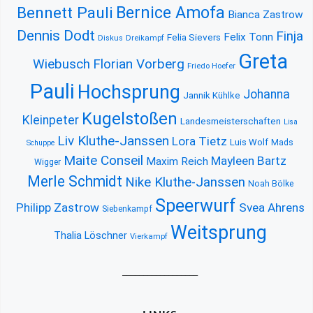
Bernice Amofa
Bennett Pauli
Bianca Zastrow
Dennis Dodt
Finja
Felix Tonn
Felia Sievers
Diskus
Dreikampf
Greta
Florian Vorberg
Wiebusch
Friedo Hoefer
Pauli
Hochsprung
Johanna
Jannik Kühlke
Kugelstoßen
Kleinpeter
Landesmeisterschaften
Lisa
Liv Kluthe-Janssen
Lora Tietz
Luis Wolf
Mads
Schuppe
Maite Conseil
Mayleen Bartz
Maxim Reich
Wigger
Merle Schmidt
Nike Kluthe-Janssen
Noah Bölke
Speerwurf
Philipp Zastrow
Svea Ahrens
Siebenkampf
Weitsprung
Thalia Löschner
Vierkampf
__________________