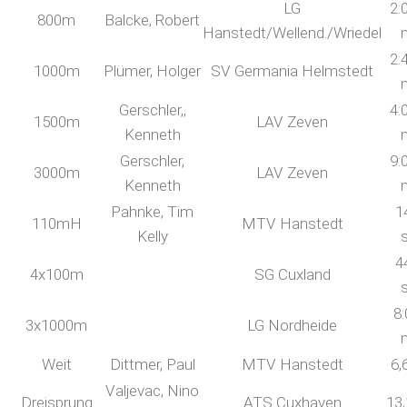
LG
2:
800m
Balcke, Robert
Hanstedt/Wellend./Wriedel
2:
1000m
Plümer, Holger
SV Germania Helmstedt
Gerschler,,
4:
1500m
LAV Zeven
Kenneth
Gerschler,
9:
3000m
LAV Zeven
Kenneth
Pahnke, Tim
1
110mH
MTV Hanstedt
Kelly
4
4x100m
SG Cuxland
8:
3x1000m
LG Nordheide
Weit
Dittmer, Paul
MTV Hanstedt
6,
Valjevac, Nino
Dreisprung
ATS Cuxhaven
13