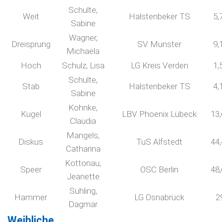
Schulte,
Weit
Halstenbeker TS
5,
Sabine
Wagner,
Dreisprung
SV Munster
9,
Michaela
Hoch
Schulz, Lisa
LG Kreis Verden
1,
Schulte,
Stab
Halstenbeker TS
4,
Sabine
Kohnke,
Kugel
LBV Phoenix Lübeck
13
Claudia
Mangels,
Diskus
TuS Alfstedt
44
Catharina
Kottonau,
Speer
OSC Berlin
48
Jeanette
Suhling,
Hammer
LG Osnabrück
2
Dagmar
Weibliche