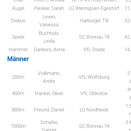
Kugel
Piesker, Sarah
LG Wennigsen-Egestorf
11
Lewin,
Diskus
Harburger TB
32
Vanessa
Buchholz,
Speer
SC Rönnau 74
42
Linda
Hammer
Dankers, Anna
VfL Stade
14
Männer
Volkmann,
2
200m
VfL Wolfsburg
Andre
4
400m
Hacker, Oliver
VfL Oldesloe
1:
800m
Freund, Daniel
LG Nordheide
Schäfer,
2:
1000m
SC Rönnau 74
Gabriel