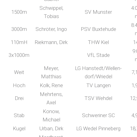
Schwippel,
4:
1500m
SV Munster
Tobias
8:
3000m
Schröter, Ingo
PSV Buxtehude
110mH
Riekmann, Dirk
THW Kiel
1
9:
3x1000m
VfL Stade
Meyer,
LG Hanstedt/Wellen-
Weit
7,
Matthias
dorf/Wriedel
Hoch
Kolk, Rene
TV Langen
1,
Mehrtens,
Drei
TSV Wehdel
12
Axel
Konow,
Stab
Schweriner SC
4,
Michael
Kugel
Urban, Dirk
LG Wedel Pinneberg
18