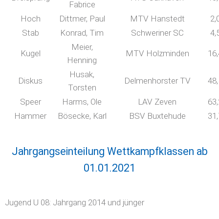
Fabrice
Hoch
Dittmer, Paul
MTV Hanstedt
2,
Stab
Konrad, Tim
Schweriner SC
4,
Meier,
Kugel
MTV Holzminden
16
Henning
Husak,
Diskus
Delmenhorster TV
48
Torsten
Speer
Harms, Ole
LAV Zeven
63
Hammer
Bösecke, Karl
BSV Buxtehude
31
Jahrgangseinteilung Wettkampfklassen ab
01.01.2021
Jugend U 08: Jahrgang 2014 und jünger