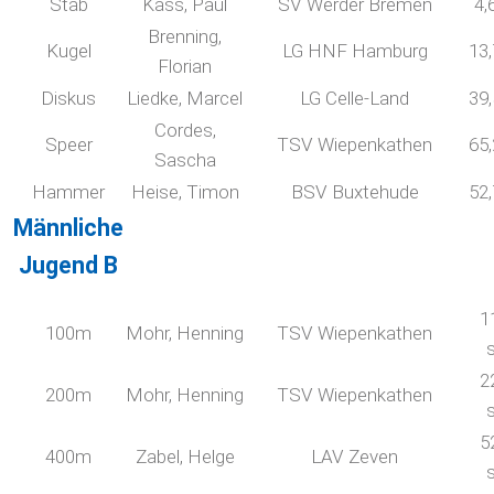
Stab
Kass, Paul
SV Werder Bremen
4,
Brenning,
Kugel
LG HNF Hamburg
13
Florian
Diskus
Liedke, Marcel
LG Celle-Land
39
Cordes,
Speer
TSV Wiepenkathen
65
Sascha
Hammer
Heise, Timon
BSV Buxtehude
52
Männliche
Jugend B
1
100m
Mohr, Henning
TSV Wiepenkathen
2
200m
Mohr, Henning
TSV Wiepenkathen
5
400m
Zabel, Helge
LAV Zeven