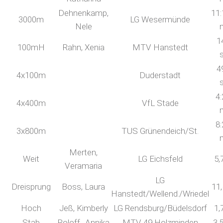
Dehnenkamp,
11:
3000m
LG Wesermünde
Nele
1
100mH
Rahn, Xenia
MTV Hanstedt
4
4x100m
Duderstadt
4:
4x400m
VfL Stade
8:
3x800m
TUS Grünendeich/St.
Merten,
Weit
LG Eichsfeld
5,
Veramaria
LG
Dreisprung
Boss, Laura
11
Hanstedt/Wellend./Wriedel
Hoch
Jeß, Kimberly
LG Rendsburg/Büdelsdorf
1,
Stab
Roloff,, Annika
MTV 49 Holzminden
3,