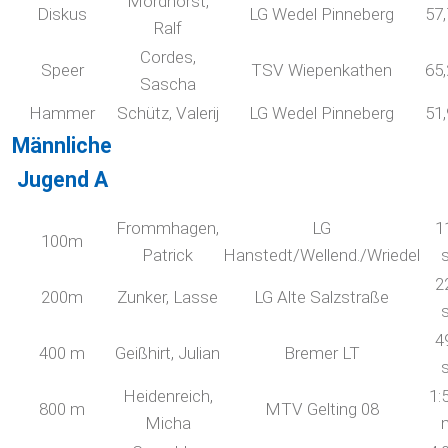
Mordhorst,
Diskus
LG Wedel Pinneberg
57
Ralf
Cordes,
Speer
TSV Wiepenkathen
65
Sascha
Hammer
Schütz, Valerij
LG Wedel Pinneberg
51
Männliche
Jugend A
Frommhagen,
LG
1
100m
Patrick
Hanstedt/Wellend./Wriedel
2
200m
Zunker, Lasse
LG Alte Salzstraße
4
400 m
Geißhirt, Julian
Bremer LT
Heidenreich,
1:
800 m
MTV Gelting 08
Micha