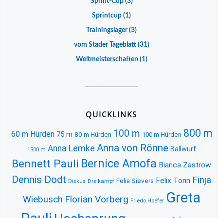
Sprint-Cup
(3)
Sprintcup
(1)
Trainingslager
(3)
vom Stader Tageblatt
(31)
Weltmeisterschaften
(1)
__________________
QUICKLINKS
800 m
100 m
60 m Hürden
75 m
80 m Hürden
100 m Hürden
Anna von Rönne
Anna Lemke
Ballwurf
1500 m
Bernice Amofa
Bennett Pauli
Bianca Zastrow
Dennis Dodt
Finja
Felix Tonn
Felia Sievers
Diskus
Dreikampf
Greta
Florian Vorberg
Wiebusch
Friedo Hoefer