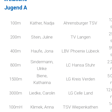
Jugend A
1
100m
Käther, Nadja
Ahrensburger TSV
2
200m
Stein, Juline
TV Langen
5
400m
Haufe, Jona
LBV Phoenix Lübeck
Sindermann,
2:
800m
LC Hansa Stuhr
Ulrike
Biene,
5:
1500m
LG Kreis Verden
Katharina
12:
3000m
Liedke, Carolin
LG Celle Land
1
100mH
Klimek, Anna
TSV Wiepenkathen