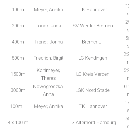
1
100m
Meyer, Annika
TK Hannover
2
200m
Loock, Jana
SV Werder Bremen
5
400m
Tilgner, Jonna
Bremer LT
2:
800m
Friedrich, Birgit
LG Kehdingen
Kohlmeyer,
5:
1500m
LG Kreis Verden
Theres
Nowogrodzka,
10 
3000m
LGK Nord Stade
Anna
1
100mH
Meyer, Annika
TK Hannover
5
4 x 100 m
LG Alternord Hamburg