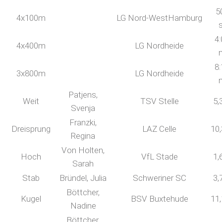
5
4x100m
LG Nord-WestHamburg
4:
4x400m
LG Nordheide
8:
3x800m
LG Nordheide
Patjens,
Weit
TSV Stelle
5,
Svenja
Franzki,
Dreisprung
LAZ Celle
10
Regina
Von Holten,
Hoch
VfL Stade
1,
Sarah
Stab
Bründel, Julia
Schweriner SC
3,
Böttcher,
Kugel
BSV Buxtehude
11
Nadine
Böttcher,