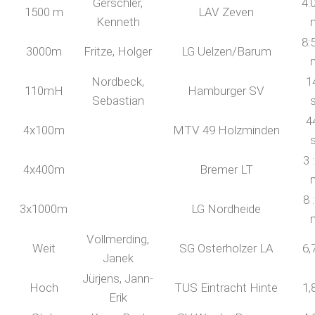
Gerschler,
4:
1500 m
LAV Zeven
Kenneth
8:
3000m
Fritze, Holger
LG Uelzen/Barum
Nordbeck,
1
110mH
Hamburger SV
Sebastian
4
4x100m
MTV 49 Holzminden
3 
4x400m
Bremer LT
8 
3x1000m
LG Nordheide
Vollmerding,
Weit
SG Osterholzer LA
6,
Janek
Jürjens, Jann-
Hoch
TUS Eintracht Hinte
1,
Erik