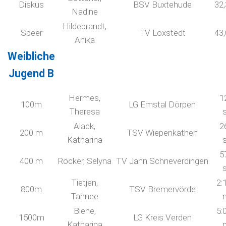
Diskus
BSV Buxtehude
32
Nadine
Hildebrandt,
Speer
TV Loxstedt
43
Anika
Weibliche
Jugend B
Hermes,
1
100m
LG Emstal Dörpen
Theresa
Alack,
2
200 m
TSV Wiepenkathen
Katharina
5
400 m
Röcker, Selyna
TV Jahn Schneverdingen
Tietjen,
2:
800m
TSV Bremervörde
Tahnee
Biene,
5:
1500m
LG Kreis Verden
Katharina