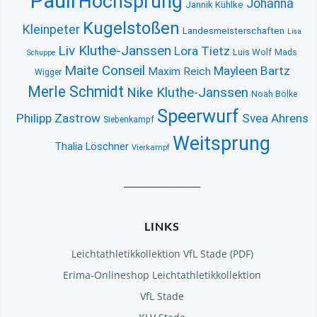
Pauli
Hochsprung
Johanna
Jannik Kühlke
Kugelstoßen
Kleinpeter
Landesmeisterschaften
Lisa
Liv Kluthe-Janssen
Lora Tietz
Luis Wolf
Mads
Schuppe
Maite Conseil
Mayleen Bartz
Maxim Reich
Wigger
Merle Schmidt
Nike Kluthe-Janssen
Noah Bölke
Speerwurf
Philipp Zastrow
Svea Ahrens
Siebenkampf
Weitsprung
Thalia Löschner
Vierkampf
__________________
LINKS
Leichtathletikkollektion VfL Stade (PDF)
Erima-Onlineshop Leichtathletikkollektion
VfL Stade