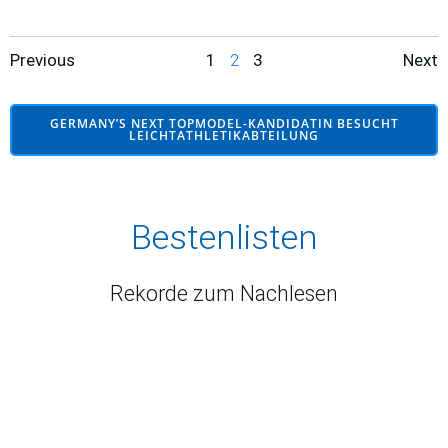
Posts
Posts
Po
Page
Page
Page
Previous
1
2
3
Next
navigation
navigation
na
GERMANY’S NEXT TOPMODEL-KANDIDATIN BESUCHT
LEICHTATHLETIKABTEILUNG
Bestenlisten
Rekorde zum Nachlesen