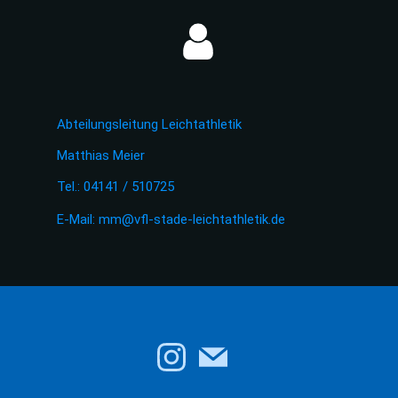
Abteilungsleitung Leichtathletik
Matthias Meier
Tel.: 04141 / 510725
E-Mail:
mm@vfl-stade-leichtathletik.de