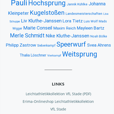
Pauli
Hochsprung
Johanna
Jannik Kühlke
Kugelstoßen
Kleinpeter
Landesmeisterschaften
Lisa
Liv Kluthe-Janssen
Lora Tietz
Luis Wolf
Mads
Schuppe
Maite Conseil
Mayleen Bartz
Maxim Reich
Wigger
Merle Schmidt
Nike Kluthe-Janssen
Noah Bölke
Speerwurf
Philipp Zastrow
Svea Ahrens
Siebenkampf
Weitsprung
Thalia Löschner
Vierkampf
__________________
LINKS
Leichtathletikkollektion VfL Stade (PDF)
Erima-Onlineshop Leichtathletikkollektion
VfL Stade