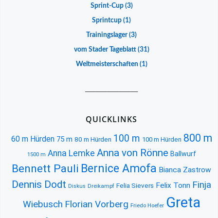
Sprint-Cup
(3)
Sprintcup
(1)
Trainingslager
(3)
vom Stader Tageblatt
(31)
Weltmeisterschaften
(1)
__________________
QUICKLINKS
800 m
100 m
60 m Hürden
75 m
80 m Hürden
100 m Hürden
Anna von Rönne
Anna Lemke
Ballwurf
1500 m
Bernice Amofa
Bennett Pauli
Bianca Zastrow
Dennis Dodt
Finja
Felix Tonn
Felia Sievers
Diskus
Dreikampf
Greta
Florian Vorberg
Wiebusch
Friedo Hoefer