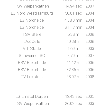
TSV Wiepenkathen
14,94 sec
2007
LG Nord-WestHamburg
50,81 sec
2004
LG Nordheide
4:08,0 min
2004
LG Nordheide
8:11,7 min
2004
TSV Stelle
5,38 m
2008
LAZ Celle
10,38 m
2008
VfL Stade
1,60 m
2003
Schweriner SC
3,70 m
2007
BSV Buxtehude
11,12 m
2006
BSV Buxtehude
32,36 m
2006
TV Loxstedt
43,07 m
2008
LG Emstal Dörpen
12,43 sec
2005
TSV Wiepenkathen
26,02 sec
2003