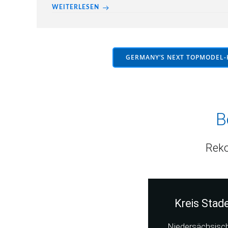
WEITERLESEN
GERMANY’S NEXT TOPMODEL-
B
Reko
Kreis Stad
Niedersächsisc