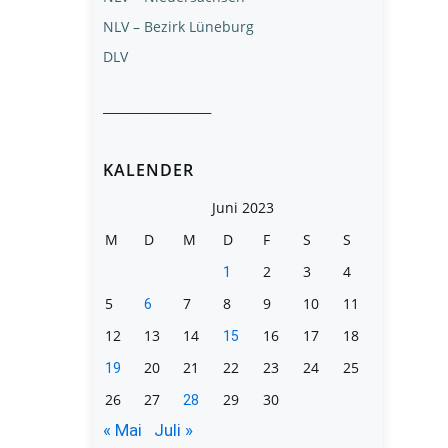
NLV – Bezirk Lüneburg
DLV
__________________
KALENDER
Juni 2023
M
D
M
D
F
S
S
2
3
4
1
5
7
8
9
10
11
6
12
13
14
16
17
18
15
20
21
22
23
24
25
19
26
27
29
30
28
« Mai
Juli »