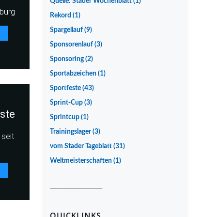
Quelle: Stader Wochenblatt
(1)
burg
Rekord
(1)
Spargellauf
(9)
Sponsorenlauf
(3)
Sponsoring
(2)
Sportabzeichen
(1)
Sportfeste
(43)
Sprint-Cup
(3)
iste
Sprintcup
(1)
Trainingslager
(3)
seit
vom Stader Tageblatt
(31)
Weltmeisterschaften
(1)
__________________
QUICKLINKS