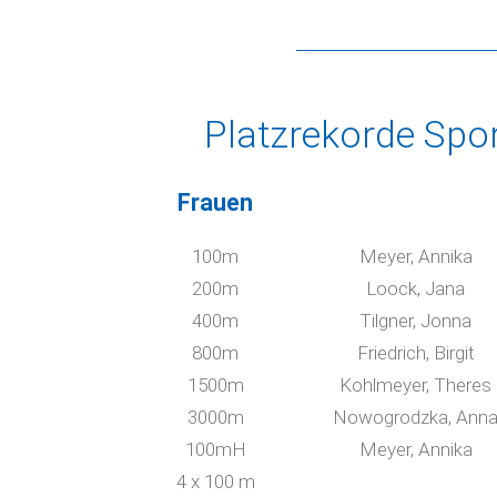
Platzrekorde Spo
Frauen
100m
Meyer, Annika
200m
Loock, Jana
400m
Tilgner, Jonna
800m
Friedrich, Birgit
1500m
Kohlmeyer, Theres
3000m
Nowogrodzka, Ann
100mH
Meyer, Annika
4 x 100 m