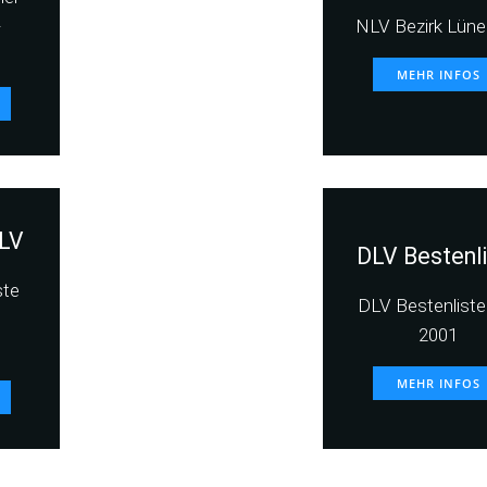
-
NLV Bezirk Lüne
MEHR INFOS
LV
DLV Bestenl
ste
DLV Bestenliste 
2001
MEHR INFOS