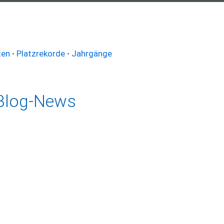
ten
•
Platzrekorde
•
Jahrgänge
Blog-News