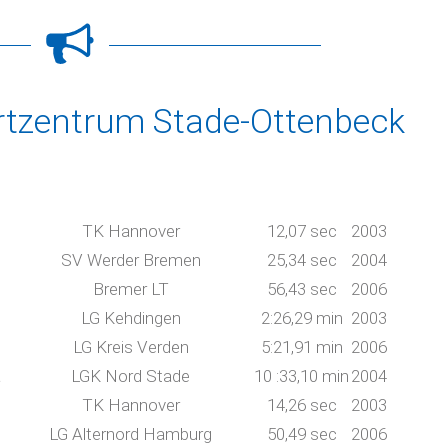
rtzentrum Stade-Ottenbeck
TK Hannover
12,07 sec
2003
SV Werder Bremen
25,34 sec
2004
Bremer LT
56,43 sec
2006
LG Kehdingen
2:26,29 min
2003
LG Kreis Verden
5:21,91 min
2006
a
LGK Nord Stade
10 :33,10 min
2004
TK Hannover
14,26 sec
2003
LG Alternord Hamburg
50,49 sec
2006