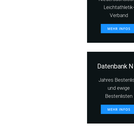
Leichtathletik
Verband
MEHR INFOS
Datenbank N
Jahres Bestenli
und ewige
Bestenlisten
MEHR INFOS