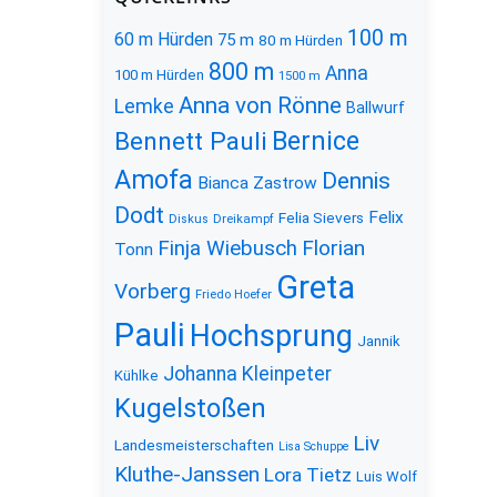
100 m
60 m Hürden
75 m
80 m Hürden
800 m
Anna
100 m Hürden
1500 m
Anna von Rönne
Lemke
Ballwurf
Bernice
Bennett Pauli
Amofa
Dennis
Bianca Zastrow
Dodt
Felix
Felia Sievers
Diskus
Dreikampf
Florian
Finja Wiebusch
Tonn
Greta
Vorberg
Friedo Hoefer
Pauli
Hochsprung
Jannik
Johanna Kleinpeter
Kühlke
Kugelstoßen
Liv
Landesmeisterschaften
Lisa Schuppe
Kluthe-Janssen
Lora Tietz
Luis Wolf