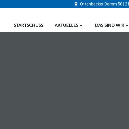
Zum
Ottenbecker Damm 50 | 2
Inhalt
springen
STARTSCHUSS
AKTUELLES
DAS SIND WIR