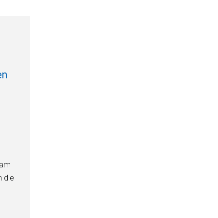
en
 am
 die