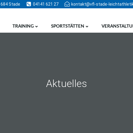
1684 Stade
04141 621 27
kontakt@vfl-stade-leichtathleti
TRAINING
SPORTSTÄTTEN
VERANSTALT
Aktuelles