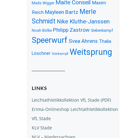
Maite Conseil
Maxim
Mads Wigger
Merle
Mayleen Bartz
Reich
Schmidt
Nike Kluthe-Janssen
Philipp Zastrow
Noah Bölke
Siebenkampf
Speerwurf
Svea Ahrens
Thalia
Weitsprung
Löschner
Vierkampf
__________________
LINKS
Leichtathletikkollektion VfL Stade (PDF)
Erima-Onlineshop Leichtathletikkollektion
VfL Stade
KLV Stade
NLV – Niedersachsen