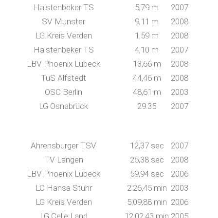
Halstenbeker TS
5,79 m
2007
SV Munster
9,11 m
2008
LG Kreis Verden
1,59 m
2008
Halstenbeker TS
4,10 m
2007
LBV Phoenix Lübeck
13,66 m
2008
TuS Alfstedt
44,46 m
2008
OSC Berlin
48,61 m
2003
LG Osnabrück
29.35
2007
Ahrensburger TSV
12,37 sec
2007
TV Langen
25,38 sec
2008
LBV Phoenix Lübeck
59,94 sec
2006
LC Hansa Stuhr
2:26,45 min
2003
LG Kreis Verden
5:09,88 min
2006
LG Celle Land
12:02,43 min
2005