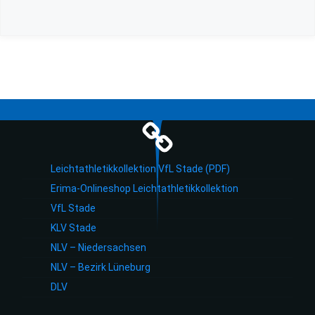
Leichtathletikkollektion VfL Stade (PDF)
Erima-Onlineshop Leichtathletikkollektion
VfL Stade
KLV Stade
NLV – Niedersachsen
NLV – Bezirk Lüneburg
DLV