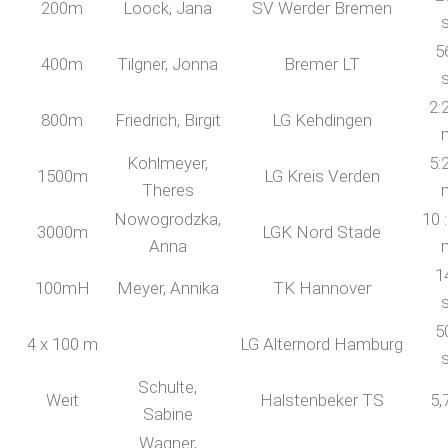
200m
Loock, Jana
SV Werder Bremen
5
400m
Tilgner, Jonna
Bremer LT
2:
800m
Friedrich, Birgit
LG Kehdingen
Kohlmeyer,
5:
1500m
LG Kreis Verden
Theres
Nowogrodzka,
10 
3000m
LGK Nord Stade
Anna
1
100mH
Meyer, Annika
TK Hannover
5
4 x 100 m
LG Alternord Hamburg
Schulte,
Weit
Halstenbeker TS
5,
Sabine
Wagner,