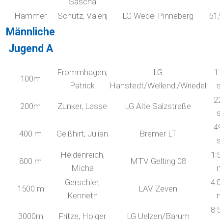
Sascha
Hammer
Schütz, Valerij
LG Wedel Pinneberg
51
Männliche
Jugend A
Frommhagen,
LG
1
100m
Patrick
Hanstedt/Wellend./Wriedel
2
200m
Zunker, Lasse
LG Alte Salzstraße
4
400 m
Geißhirt, Julian
Bremer LT
Heidenreich,
1:
800 m
MTV Gelting 08
Micha
Gerschler,
4:
1500 m
LAV Zeven
Kenneth
8:
3000m
Fritze, Holger
LG Uelzen/Barum