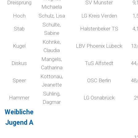
Dreisprung
SV Munster
9,
Michaela
Hoch
Schulz, Lisa
LG Kreis Verden
1,
Schulte,
Stab
Halstenbeker TS
4,
Sabine
Kohnke,
Kugel
LBV Phoenix Lübeck
13
Claudia
Mangels,
Diskus
TuS Alfstedt
44
Catharina
Kottonau,
Speer
OSC Berlin
48
Jeanette
Suhling,
Hammer
LG Osnabrück
2
Dagmar
Weibliche
Jugend A
1