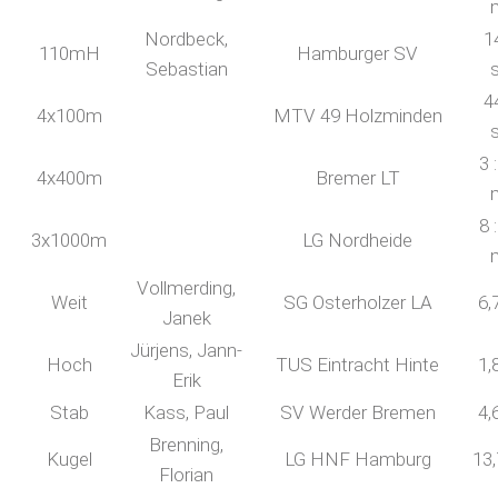
Nordbeck,
1
110mH
Hamburger SV
Sebastian
4
4x100m
MTV 49 Holzminden
3 
4x400m
Bremer LT
8 
3x1000m
LG Nordheide
Vollmerding,
Weit
SG Osterholzer LA
6,
Janek
Jürjens, Jann-
Hoch
TUS Eintracht Hinte
1,
Erik
Stab
Kass, Paul
SV Werder Bremen
4,
Brenning,
Kugel
LG HNF Hamburg
13
Florian