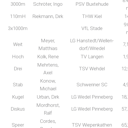
8:
3000m
Schröter, Ingo
PSV Buxtehude
110mH
Riekmann, Dirk
THW Kiel
1
9:
3x1000m
VfL Stade
Meyer,
LG Hanstedt/Wellen-
Weit
7,
Matthias
dorf/Wriedel
Hoch
Kolk, Rene
TV Langen
1,
Mehrtens,
Drei
TSV Wehdel
12
Axel
Konow,
Stab
Schweriner SC
4,
Michael
Kugel
Urban, Dirk
LG Wedel Pinneberg
18
Mordhorst,
Diskus
LG Wedel Pinneberg
57
Ralf
Cordes,
Speer
TSV Wiepenkathen
65