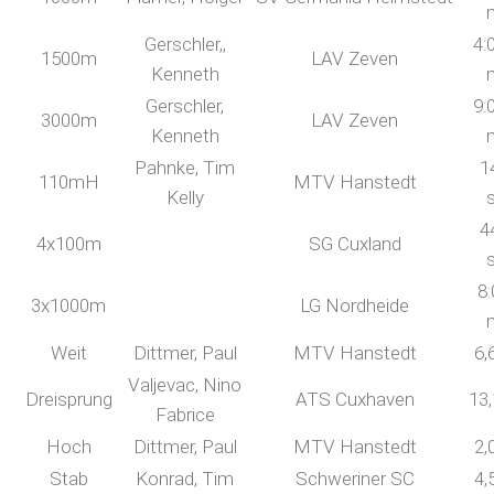
Gerschler,,
4:
1500m
LAV Zeven
Kenneth
Gerschler,
9:
3000m
LAV Zeven
Kenneth
Pahnke, Tim
1
110mH
MTV Hanstedt
Kelly
4
4x100m
SG Cuxland
8:
3x1000m
LG Nordheide
Weit
Dittmer, Paul
MTV Hanstedt
6,
Valjevac, Nino
Dreisprung
ATS Cuxhaven
13
Fabrice
Hoch
Dittmer, Paul
MTV Hanstedt
2,
Stab
Konrad, Tim
Schweriner SC
4,