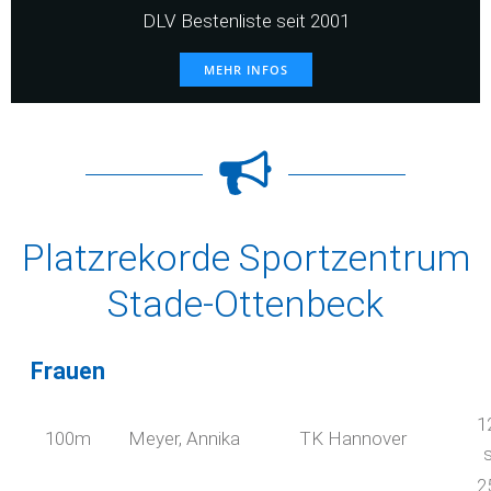
DLV Bestenliste seit 2001
MEHR INFOS
Platzrekorde Sportzentrum
Stade-Ottenbeck
Frauen
1
100m
Meyer, Annika
TK Hannover
2