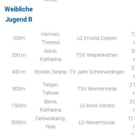
Weibliche
Jugend B
Hermes,
1
100m
LG Emstal Dörpen
Theresa
Alack,
2
200 m
TSV Wiepenkathen
Katharina
5
400 m
Röcker, Selyna
TV Jahn Schneverdingen
Tietjen,
2:
800m
TSV Bremervörde
Tahnee
Biene,
5:
1500m
LG Kreis Verden
Katharina
Dehnenkamp,
11:
3000m
LG Wesermünde
Nele