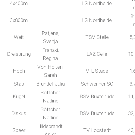
4x400m
LG Nordheide
8:
3x800m
LG Nordheide
Patjens,
Weit
TSV Stelle
5,
Svenja
Franzki,
Dreisprung
LAZ Celle
10
Regina
Von Holten,
Hoch
VfL Stade
1,
Sarah
Stab
Bründel, Julia
Schweriner SC
3,
Böttcher,
Kugel
BSV Buxtehude
11
Nadine
Böttcher,
Diskus
BSV Buxtehude
32
Nadine
Hildebrandt,
Speer
TV Loxstedt
43
Anika