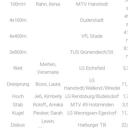
1
100mH
Rahn, Xenia
MTV Hanstedt
4
4x100m
Duderstadt
4:
4x400m
VfL Stade
8:
3x800m
TUS Grünendeich/St.
Merten,
Weit
LG Eichsfeld
5,
Veramaria
LG
Dreisprung
Boss, Laura
11
Hanstedt/Wellend./Wriedel
Hoch
Jeß, Kimberly
LG Rendsburg/Büdelsdorf
1,
Stab
Roloff,, Annika
MTV 49 Holzminden
3,
Kugel
Piesker, Sarah
LG Wennigsen-Egestorf
11
Lewin,
Diskus
Harburger TB
32