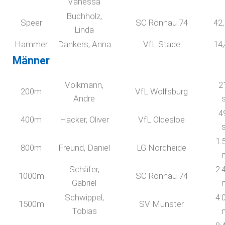
Vanessa
Buchholz,
Speer
SC Rönnau 74
42
Linda
Hammer
Dankers, Anna
VfL Stade
14
Männer
Volkmann,
2
200m
VfL Wolfsburg
Andre
4
400m
Hacker, Oliver
VfL Oldesloe
1:
800m
Freund, Daniel
LG Nordheide
Schäfer,
2:
1000m
SC Rönnau 74
Gabriel
Schwippel,
4:
1500m
SV Munster
Tobias