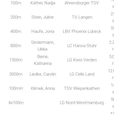
100m
Käther, Nadja
Ahrensburger TSV
2
200m
Stein, Juline
TV Langen
5
400m
Haufe, Jona
LBV Phoenix Lübeck
Sindermann,
2:
800m
LC Hansa Stuhr
Ulrike
Biene,
5:
1500m
LG Kreis Verden
Katharina
12:
3000m
Liedke, Carolin
LG Celle Land
1
100mH
Klimek, Anna
TSV Wiepenkathen
5
4x100m
LG Nord-WestHamburg
4: