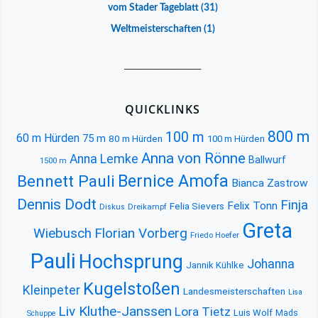
vom Stader Tageblatt
(31)
Weltmeisterschaften
(1)
__________________
QUICKLINKS
800 m
100 m
60 m Hürden
75 m
80 m Hürden
100 m Hürden
Anna von Rönne
Anna Lemke
Ballwurf
1500 m
Bernice Amofa
Bennett Pauli
Bianca Zastrow
Dennis Dodt
Finja
Felix Tonn
Felia Sievers
Diskus
Dreikampf
Greta
Florian Vorberg
Wiebusch
Friedo Hoefer
Pauli
Hochsprung
Johanna
Jannik Kühlke
Kugelstoßen
Kleinpeter
Landesmeisterschaften
Lisa
Liv Kluthe-Janssen
Lora Tietz
Luis Wolf
Mads
Schuppe