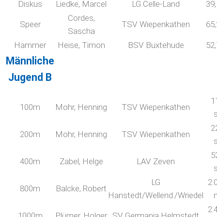
Diskus
Liedke, Marcel
LG Celle-Land
39
Cordes,
Speer
TSV Wiepenkathen
65
Sascha
Hammer
Heise, Timon
BSV Buxtehude
52
Männliche
Jugend B
1
100m
Mohr, Henning
TSV Wiepenkathen
2
200m
Mohr, Henning
TSV Wiepenkathen
5
400m
Zabel, Helge
LAV Zeven
LG
2:
800m
Balcke, Robert
Hanstedt/Wellend./Wriedel
2:
1000m
Plümer, Holger
SV Germania Helmstedt