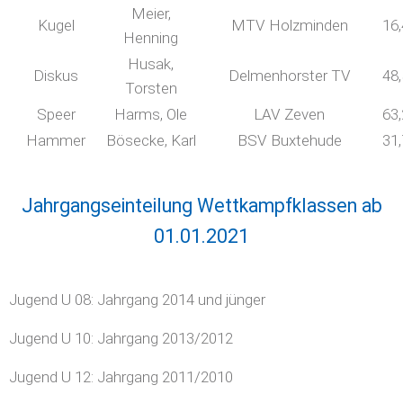
Meier,
Kugel
MTV Holzminden
16
Henning
Husak,
Diskus
Delmenhorster TV
48
Torsten
Speer
Harms, Ole
LAV Zeven
63
Hammer
Bösecke, Karl
BSV Buxtehude
31
Jahrgangseinteilung Wettkampfklassen ab
01.01.2021
Jugend U 08: Jahrgang 2014 und jünger
Jugend U 10: Jahrgang 2013/2012
Jugend U 12: Jahrgang 2011/2010